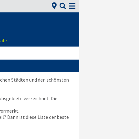


ale
tschen Städten und den schönsten
aubsgebiete verzeichnet. Die
 vermerkt.
l? Dann ist diese Liste der beste