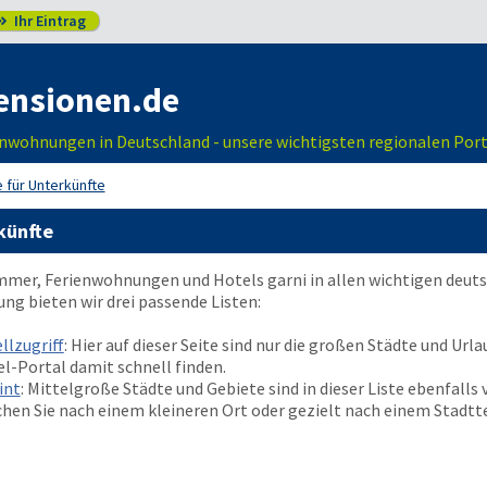
Ihr Eintrag

ensionen.de
nwohnungen in Deutschland - unsere wichtigsten regionalen Port
 für Unterkünfte
künfte
immer, Ferienwohnungen und Hotels garni in allen wichtigen deu
ung bieten wir drei passende Listen:
llzugriff
: Hier auf dieser Seite sind nur die großen Städte und Url
l-Portal damit schnell finden.
int
: Mittelgroße Städte und Gebiete sind in dieser Liste ebenfalls
chen Sie nach einem kleineren Ort oder gezielt nach einem Stadttei