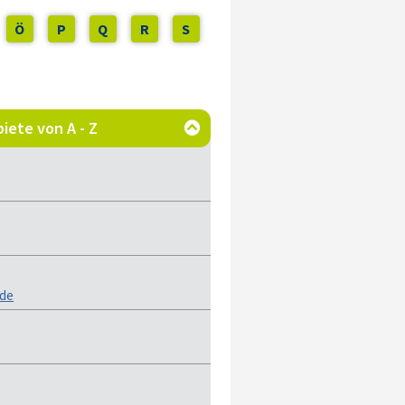
Ö
P
Q
R
S
iete von A - Z

.de