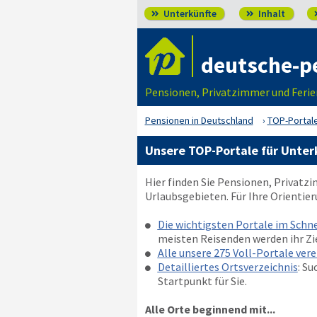
Unterkünfte
Inhalt


deutsche-p
Pensionen, Privatzimmer und Ferie
Pensionen in Deutschland
TOP-Portale
Unsere TOP-Portale für Unter
Hier finden Sie Pensionen, Privatz
Urlaubsgebieten. Für Ihre Orientier
Die wichtigsten Portale im Schne

meisten Reisenden werden ihr Zie
Alle unsere 275 Voll-Portale vere

Detailliertes Ortsverzeichnis
: Su

Startpunkt für Sie.
Alle Orte beginnend mit...