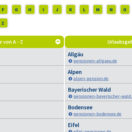
F
G
H
I
J
K
L
M
N
O
Z
 von A - Z
Urlaubsgeb

Allgäu
pensionen-allgaeu.de
Alpen
alpen-pension.de
Bayerischer Wald
pensionen-bayerischer-wald
Bodensee
pensionen-bodensee.de
Eifel
eifel-pensionen.de