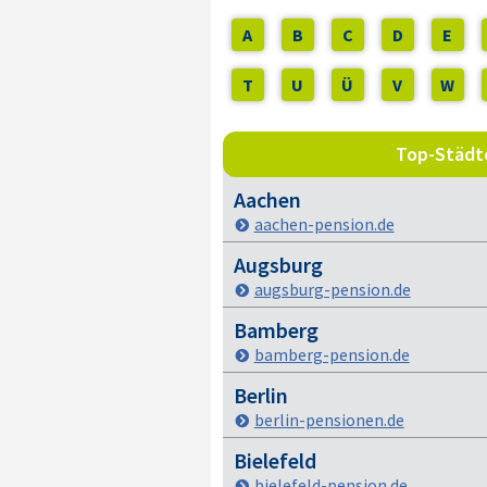
A
B
C
D
E
T
U
Ü
V
W
Top-Städte
Aachen
aachen-pension.de
Augsburg
augsburg-pension.de
Bamberg
bamberg-pension.de
Berlin
berlin-pensionen.de
Bielefeld
bielefeld-pension.de