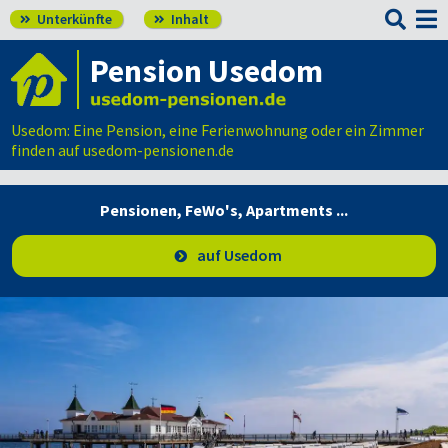

Unterkünfte
Inhalt


Pension Usedom
Usedom: Eine Pension, eine Ferienwohnung oder ein Zimmer
finden auf usedom-pensionen.de
Pensionen, FeWo's,
Apartments ...
auf Usedom