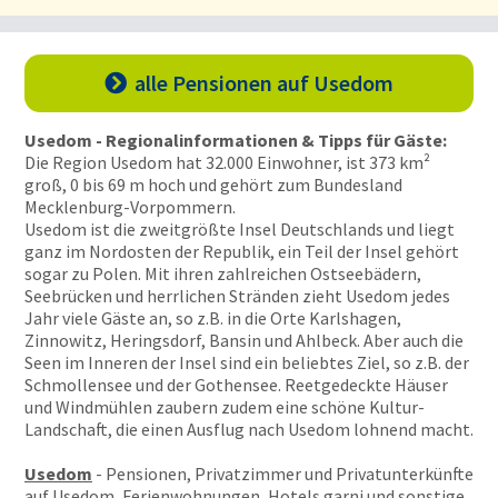
alle Pensionen
auf Usedom

Usedom - Regionalinformationen & Tipps für Gäste:
Die Region Usedom hat 32.000 Einwohner, ist 373 km²
groß, 0 bis 69 m hoch und gehört zum Bundesland
Mecklenburg-Vorpommern.
Usedom ist die zweitgrößte Insel Deutschlands und liegt
ganz im Nordosten der Republik, ein Teil der Insel gehört
sogar zu Polen. Mit ihren zahlreichen Ostseebädern,
Seebrücken und herrlichen Stränden zieht Usedom jedes
Jahr viele Gäste an, so z.B. in die Orte Karlshagen,
Zinnowitz, Heringsdorf, Bansin und Ahlbeck. Aber auch die
Seen im Inneren der Insel sind ein beliebtes Ziel, so z.B. der
Schmollensee und der Gothensee. Reetgedeckte Häuser
und Windmühlen zaubern zudem eine schöne Kultur-
Landschaft, die einen Ausflug nach Usedom lohnend macht.
Usedom
- Pensionen, Privatzimmer und Privatunterkünfte
auf Usedom, Ferienwohnungen, Hotels garni und sonstige