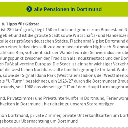
alle Pensionen
in Dortmund

& Tipps für Gäste:
ist 280 km² groß, liegt 150 m hoch und gehört zum Bundesland N
gebiet und ist die größte Stadt sowie Wirtschafts- und Handelsze
Stelle der größten deutschen Städte. Flächenmäßig ist Dortmund d
 von einer Industriestadt zu einem bedeutenden Hightech-Standor
ahl und Bier, vollzieht sich der Wandel von der Schwerindustrie ü
plungspunkt zwischen der Tradition als Industriestadt und der Do
 Fußballvereine Europas. Die Stadt ist ein sehr wichtiger Verke
uf die westlichen Nachbarstädte ländlich geprägte Umland. Wahrz
, sowie der Signal Iduna Park (Westfalenstadion), der Westfalenp
ls "U-Turm" bezeichnet), ein 1926/27 durch die Dortmunder Brauer
unds, seit 1968 das vierseitige "U" auf dem Hauptturm angebrac
nd, Privatzimmer und Privatunterkünfte in Dortmund, Ferienwohn
eiten in Dortmund | hier direkt zu unseren
Stareinträgen
ion Dortmund, private Zimmer, private Unterkunftsarten um Dor
ngebote zur Übernachtung um Dortmund