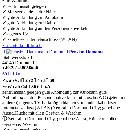
zum Wohlfühlen
✓
zentrumsnah gelegen
✓
Messegelände in der Nähe
✓
gute Anbindung zur Autobahn
✓
gute Anbindung zur Bahn
✓
gute Anbindung an den Personennahverkehr
✓
eigenes TV
✓
kabelloser Internetanschluss (WLAN)
zur Unterkunft
Info


Pension Hamama
Stahlwerkstr. 28
44145
Dortmund
+49-231-88056630
69

1 km
Zi.
ab €:
1

25
2

45
3

60
FeWo
ab €:
4

80
6

a.A.
zentrumsnah gelegen
gute Anbindung zur Autobahn
gute
Anbindung an den Personennahverkehr
mit Dusche/WC (geteilt mit
anderen)
eigenes TV
Parkmöglichkeiten vorhanden
kabelloser
Internetanschluss (WLAN)
Zentral in Dortmund City; gehobene
Ausst.,Küche mit allen Geräten & Waschm.
ⓘ
Zentral in Dortmund City; gehobene Ausst.,Küche mit allen
Geräten & Waschm.
✓
zentrumsnah gelegen