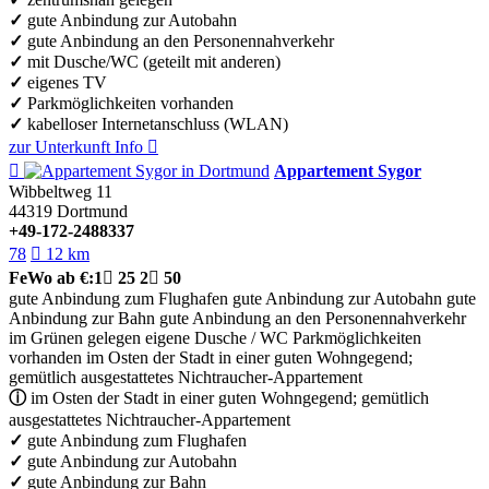
✓
gute Anbindung zur Autobahn
✓
gute Anbindung an den Personennahverkehr
✓
mit Dusche/WC (geteilt mit anderen)
✓
eigenes TV
✓
Parkmöglichkeiten vorhanden
✓
kabelloser Internetanschluss (WLAN)
zur Unterkunft
Info


Appartement Sygor
Wibbeltweg 11
44319
Dortmund
+49-172-2488337
78

12 km
FeWo
ab €:
1

25
2

50
gute Anbindung zum Flughafen
gute Anbindung zur Autobahn
gute
Anbindung zur Bahn
gute Anbindung an den Personennahverkehr
im Grünen gelegen
eigene Dusche / WC
Parkmöglichkeiten
vorhanden
im Osten der Stadt in einer guten Wohngegend;
gemütlich ausgestattetes Nichtraucher-Appartement
ⓘ
im Osten der Stadt in einer guten Wohngegend; gemütlich
ausgestattetes Nichtraucher-Appartement
✓
gute Anbindung zum Flughafen
✓
gute Anbindung zur Autobahn
✓
gute Anbindung zur Bahn