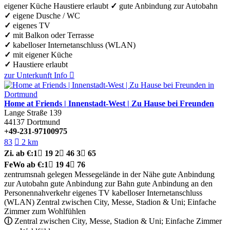
eigener Küche
Haustiere erlaubt
✓
gute Anbindung zur Autobahn
✓
eigene Dusche / WC
✓
eigenes TV
✓
mit Balkon oder Terrasse
✓
kabelloser Internetanschluss (WLAN)
✓
mit eigener Küche
✓
Haustiere erlaubt
zur Unterkunft
Info

Home at Friends | Innenstadt-West | Zu Hause bei Freunden
Lange Straße 139
44137
Dortmund
+49-231-97100975
83

2 km
Zi.
ab €:
1

19
2

46
3

65
FeWo
ab €:
1

19
4

76
zentrumsnah gelegen
Messegelände in der Nähe
gute Anbindung
zur Autobahn
gute Anbindung zur Bahn
gute Anbindung an den
Personennahverkehr
eigenes TV
kabelloser Internetanschluss
(WLAN)
Zentral zwischen City, Messe, Stadion & Uni; Einfache
Zimmer zum Wohlfühlen
ⓘ
Zentral zwischen City, Messe, Stadion & Uni; Einfache Zimmer