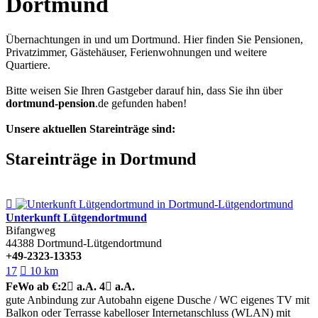
Dortmund
Übernachtungen in und um Dortmund. Hier finden Sie Pensionen,
Privatzimmer, Gästehäuser, Ferienwohnungen und weitere
Quartiere.
Bitte weisen Sie Ihren Gastgeber darauf hin, dass Sie ihn über
dortmund-pension
.de
gefunden haben!
Unsere aktuellen Stareinträge sind:
Stareinträge in Dortmund

Unterkunft Lütgendortmund
Bifangweg
44388
Dortmund-Lütgendortmund
+49-2323-13353
17

10 km
FeWo
ab €:
2

a.A.
4

a.A.
gute Anbindung zur Autobahn
eigene Dusche / WC
eigenes TV
mit
Balkon oder Terrasse
kabelloser Internetanschluss (WLAN)
mit