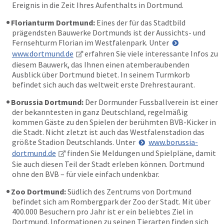
Ereignis in die Zeit Ihres Aufenthalts in Dortmund.
Florianturm Dortmund:
Eines der für das Stadtbild
prägendsten Bauwerke Dortmunds ist der Aussichts- und
Fernsehturm Florian im Westfalenpark. Unter
www.dortmund.de
erfahren Sie viele interessante Infos zu
diesem Bauwerk, das Ihnen einen atemberaubenden
Ausblick über Dortmund bietet. In seinem Turmkorb
befindet sich auch das weltweit erste Drehrestaurant.
Borussia Dortmund:
Der Dormunder Fussballverein ist einer
der bekanntesten in ganz Deutschland, regelmäßig
kommen Gäste zu den Spielen der berühmten BVB-Kicker in
die Stadt. Nicht zletzt ist auch das Westfalenstadion das
größte Stadion Deutschlands. Unter
www.borussia-
dortmund.de
finden Sie Meldungen und Spielpläne, damit
Sie auch diesen Teil der Stadt erleben können. Dortmund
ohne den BVB – für viele einfach undenkbar.
Zoo Dortmund:
Südlich des Zentrums von Dortmund
befindet sich am Rombergpark der Zoo der Stadt. Mit über
400.000 Besuchern pro Jahr ist er ein beliebtes Ziel in
Dortmund. Informationen zu seinen Tierarten finden sich