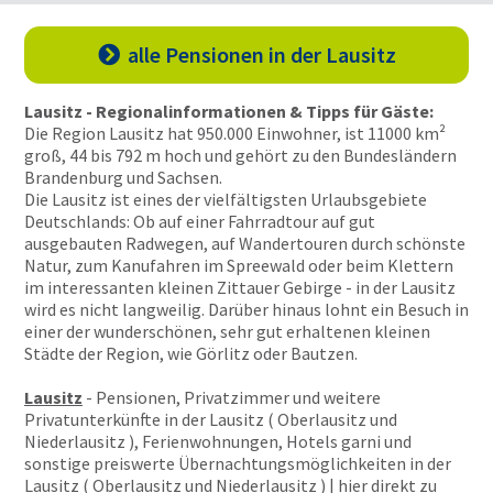
alle Pensionen
in der Lausitz

Lausitz - Regionalinformationen & Tipps für Gäste:
Die Region Lausitz hat 950.000 Einwohner, ist 11000 km²
groß, 44 bis 792 m hoch und gehört zu den Bundesländern
Brandenburg und Sachsen.
Die Lausitz ist eines der vielfältigsten Urlaubsgebiete
Deutschlands: Ob auf einer Fahrradtour auf gut
ausgebauten Radwegen, auf Wandertouren durch schönste
Natur, zum Kanufahren im Spreewald oder beim Klettern
im interessanten kleinen Zittauer Gebirge - in der Lausitz
wird es nicht langweilig. Darüber hinaus lohnt ein Besuch in
einer der wunderschönen, sehr gut erhaltenen kleinen
Städte der Region, wie Görlitz oder Bautzen.
Lausitz
- Pensionen, Privatzimmer und weitere
Privatunterkünfte in der Lausitz ( Oberlausitz und
Niederlausitz ), Ferienwohnungen, Hotels garni und
sonstige preiswerte Übernachtungsmöglichkeiten in der
Lausitz ( Oberlausitz und Niederlausitz ) | hier direkt zu