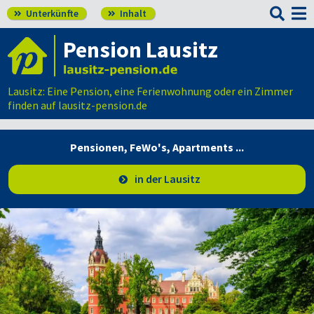

Unterkünfte
Inhalt


Pension Lausitz
Lausitz: Eine Pension, eine Ferienwohnung oder ein Zimmer
finden auf lausitz-pension.de
Pensionen, FeWo's,
Apartments ...
in der Lausitz