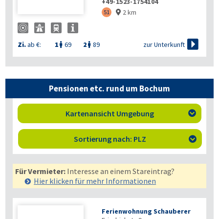
+49-1523-1754104
2 km
51


zur Unterkunft
Zi.
ab €:
1
69
2
89


Pensionen etc. rund um Bochum
Kartenansicht Umgebung

Sortierung nach: PLZ

Für Vermieter:
Interesse an einem Stareintrag?
Hier klicken für mehr
Informationen
Ferienwohnung Schauberer