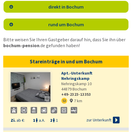
direkt in Bochum

rund um Bochum

Bitte weisen Sie Ihren Gastgeber darauf hin, dass Sie ihn über
bochum-pension
.de
gefunden haben!
Stareinträge in und um Bochum
Apt.-Unterkunft
Nehringskamp
Nehringskamp 10
44879
Bochum
+49-2323-13353

7 km
53


zur Unterkunft
Zi.
ab €:
1
a.A.
2
1

