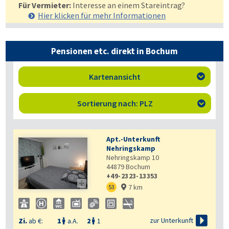
Für Vermieter:
Interesse an einem Stareintrag?
Hier klicken für mehr
Informationen
Pensionen etc. direkt in Bochum
Kartenansicht

Sortierung nach: PLZ

Apt.-Unterkunft
Nehringskamp
Nehringskamp 10
44879
Bochum
+49-2323-13353

7 km
53


zur Unterkunft
Zi.
ab €:
1
a.A.
2
1

