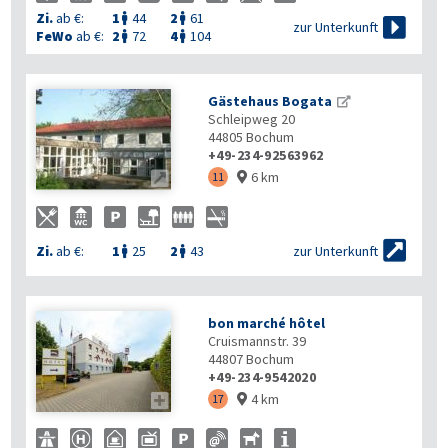
Zi.
ab €:
1
44
2
61



zur Unterkunft
FeWo
ab €:
2
72
4
104


Gästehaus Bogata
Schleipweg 20
44805
Bochum
+49-234-92563962
6 km

11


zur Unterkunft
Zi.
ab €:
1
25
2
43


bon marché hôtel
Cruismannstr. 39
44807
Bochum
+49-234-9542020
4 km

17
