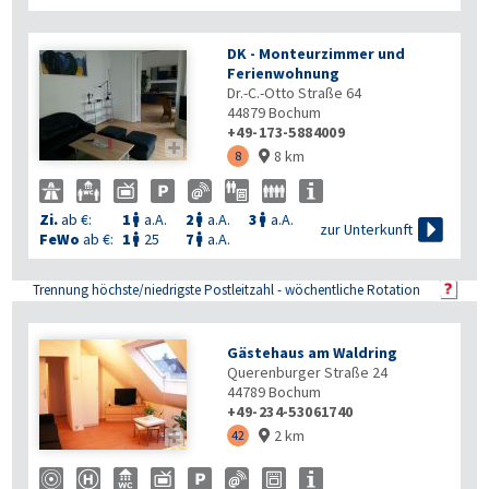
DK - Monteurzimmer und
Ferienwohnung
Dr.-C.-Otto Straße 64
44879
Bochum
+49-173-5884009

8 km
8

Zi.
ab €:
1
a.A.
2
a.A.
3
a.A.




zur Unterkunft
FeWo
ab €:
1
25
7
a.A.


Trennung höchste/niedrigste Postleitzahl - wöchentliche Rotation
Gästehaus am Waldring
Querenburger Straße 24
44789
Bochum
+49-234-53061740
2 km

42
