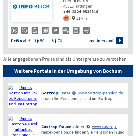
Friedrichstr. 9
45525
Hattingen
+49-2324-9539816
11 km
49


zur Unterkunft
FeWo
ab €:
1
50
3
70


Alle angegebenen Preise sind als Untergrenze zu verstehen.
Weitere Portale in der Umgebung von Bochum
Bottrop:
Unter
www.bottrop-pension.de
finden Sie Pensionen in und um Bottrop!
Castrop-Rauxel:
Unter
www.castrop-
rauxel-pension.de
finden Sie Pensionen in und