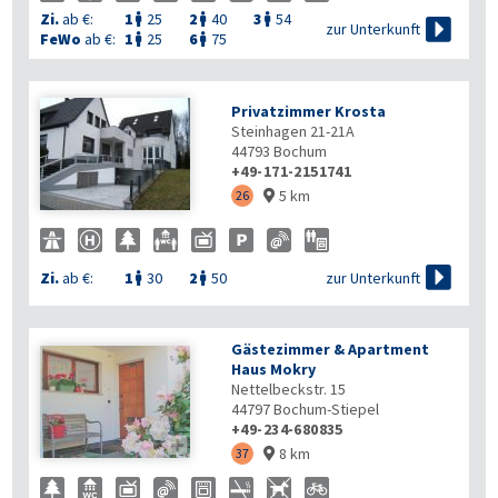
Zi.
ab €:
1
25
2
40
3
54




zur Unterkunft
FeWo
ab €:
1
25
6
75


Privatzimmer Krosta
Steinhagen 21-21A
44793
Bochum
+49-171-2151741
5 km
26


zur Unterkunft
Zi.
ab €:
1
30
2
50


Gästezimmer & Apartment
Haus Mokry
Nettelbeckstr. 15
44797
Bochum-Stiepel
+49-234-680835

8 km
37
