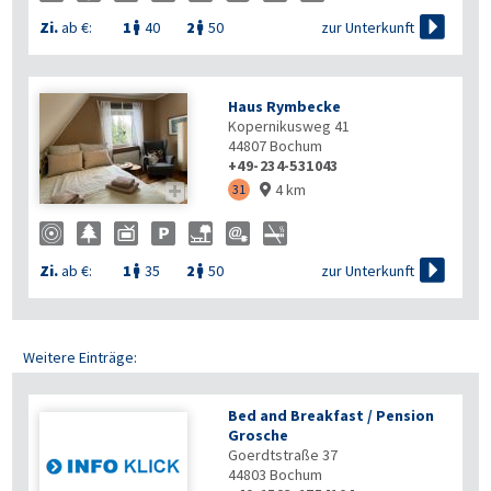

zur Unterkunft
Zi.
ab €:
1
40
2
50


Haus Rymbecke
Kopernikusweg 41
44807
Bochum
+49-234-531043
4 km

31


zur Unterkunft
Zi.
ab €:
1
35
2
50


Weitere Einträge:
Bed and Breakfast / Pension
Grosche
Goerdtstraße 37
44803
Bochum