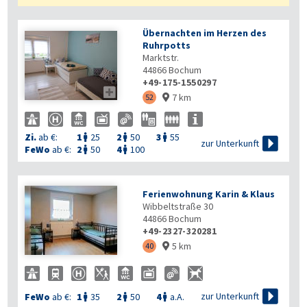
Übernachten im Herzen des
Ruhrpotts
Marktstr.
44866
Bochum
+49-175-1550297

7 km
52

Zi.
ab €:
1
25
2
50
3
55




zur Unterkunft
FeWo
ab €:
2
50
4
100


Ferienwohnung Karin & Klaus
Wibbeltstraße 30
44866
Bochum
+49-2327-320281
5 km
40


zur Unterkunft
FeWo
ab €:
1
35
2
50
4
a.A.


