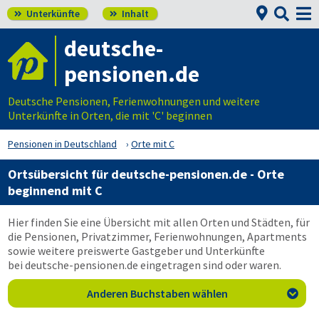


Unterkünfte
Inhalt


deutsche-
pensionen.de
Deutsche Pensionen, Ferienwohnungen und weitere
Unterkünfte in Orten, die mit 'C' beginnen
Pensionen in Deutschland
Orte mit C
Ortsübersicht für
deutsche-pensionen.de
- Orte
beginnend mit C
Hier finden Sie eine Übersicht mit allen Orten und Städten, für
die Pensionen, Privatzimmer, Ferienwohnungen, Apartments
sowie weitere preiswerte Gastgeber und Unterkünfte
bei
deutsche-pensionen.de
eingetragen sind oder waren.
Anderen Buchstaben wählen
