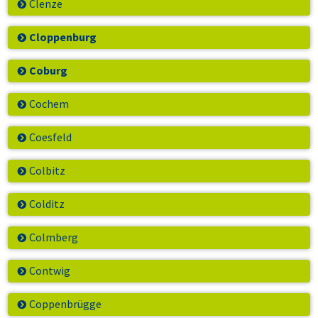
Clenze
Cloppenburg
Coburg
Cochem
Coesfeld
Colbitz
Colditz
Colmberg
Contwig
Coppenbrügge