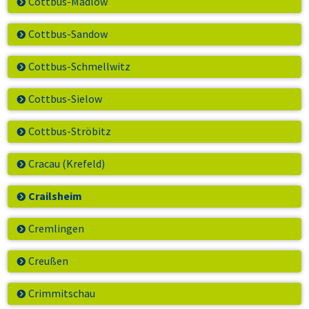
Cottbus-Madlow
Cottbus-Sandow
Cottbus-Schmellwitz
Cottbus-Sielow
Cottbus-Ströbitz
Cracau (Krefeld)
Crailsheim
Cremlingen
Creußen
Crimmitschau