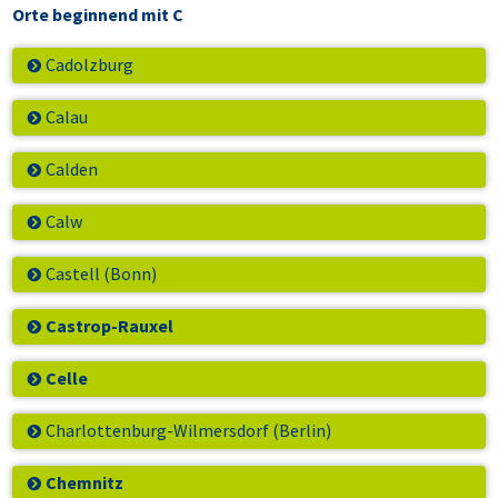
Orte beginnend mit C
Cadolzburg
Calau
Calden
Calw
Castell (Bonn)
Castrop-Rauxel
Celle
Charlottenburg-Wilmersdorf (Berlin)
Chemnitz