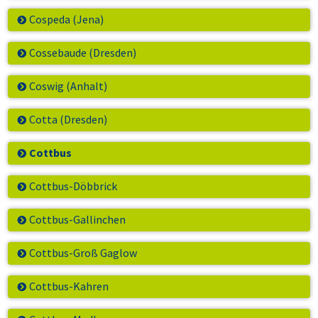
Cospeda (Jena)
Cossebaude (Dresden)
Coswig (Anhalt)
Cotta (Dresden)
Cottbus
Cottbus-Döbbrick
Cottbus-Gallinchen
Cottbus-Groß Gaglow
Cottbus-Kahren