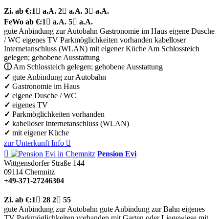
Zi.
ab €:
1

a.A.
2

a.A.
3

a.A.
FeWo
ab €:
1

a.A.
5

a.A.
gute Anbindung zur Autobahn
Gastronomie im Haus
eigene Dusche
/ WC
eigenes TV
Parkmöglichkeiten vorhanden
kabelloser
Internetanschluss (WLAN)
mit eigener Küche
Am Schlossteich
gelegen; gehobene Ausstattung
ⓘ
Am Schlossteich gelegen; gehobene Ausstattung
✓
gute Anbindung zur Autobahn
✓
Gastronomie im Haus
✓
eigene Dusche / WC
✓
eigenes TV
✓
Parkmöglichkeiten vorhanden
✓
kabelloser Internetanschluss (WLAN)
✓
mit eigener Küche
zur Unterkunft
Info


Pension Evi
Wittgensdorfer Straße 144
09114
Chemnitz
+49-371-27246304
Zi.
ab €:
1

28
2

55
gute Anbindung zur Autobahn
gute Anbindung zur Bahn
eigenes
TV
Parkmöglichkeiten vorhanden
mit Garten oder Liegewiese
mit