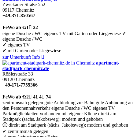
Zwickauer Straße 552
09117
Chemnitz
+49-371-850567
FeWo
ab €:
1

22
eigene Dusche / WC
eigenes TV
mit Garten oder Liegewiese
✓
eigene Dusche / WC
✓
eigenes TV
✓
mit Garten oder Liegewiese
zur Unterkunft
Info

apartment-
stadtpark-chemnitz.de
Rößlerstraße 33
09120
Chemnitz
+49-171-7755366
FeWo
ab €:
2

41
4

74
zentrumsnah gelegen
gute Anbindung zur Bahn
gute Anbindung an
den Personennahverkehr
eigene Dusche / WC
eigenes TV
Parkmöglichkeiten vorhanden
mit eigener Küche
direkt am
Stadtpark (sächs. Jakobsweg); modern und gehoben
ⓘ
direkt am Stadtpark (sächs. Jakobsweg); modern und gehoben
✓
zentrumsnah gelegen