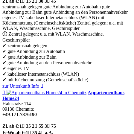
Zi.
ab €:
1

15
2

30
3

45
zentrumsnah gelegen
gute Anbindung zur Autobahn
gute
Anbindung zur Bahn
gute Anbindung an den Personennahverkehr
eigenes TV
kabelloser Internetanschluss (WLAN)
mit
Küchennutzung (Gemeinschaftsküche)
Zentral gelegen; u.a. mit
WLAN, Waschmaschine, Geschirrspüler
ⓘ
Zentral gelegen; u.a. mit WLAN, Waschmaschine,
Geschirrspüler
✓
zentrumsnah gelegen
✓
gute Anbindung zur Autobahn
✓
gute Anbindung zur Bahn
✓
gute Anbindung an den Personennahverkehr
✓
eigenes TV
✓
kabelloser Internetanschluss (WLAN)
✓
mit Küchennutzung (Gemeinschaftsküche)
zur Unterkunft
Info


Appartementhaus
Home24
Hainstraße 114
09130
Chemnitz
+49-171-7876190
Zi.
ab €:
1

35
2

55
3

75
FeWo
ab €:
1

35
4

a.A.