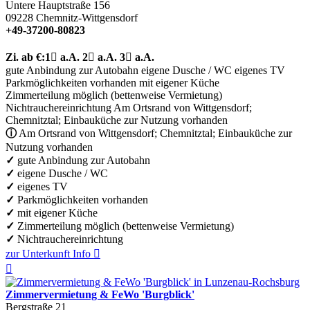
Untere Hauptstraße 156
09228
Chemnitz-Wittgensdorf
+49-37200-80823
Zi.
ab €:
1

a.A.
2

a.A.
3

a.A.
gute Anbindung zur Autobahn
eigene Dusche / WC
eigenes TV
Parkmöglichkeiten vorhanden
mit eigener Küche
Zimmerteilung möglich (bettenweise Vermietung)
Nichtrauchereinrichtung
Am Ortsrand von Wittgensdorf;
Chemnitztal; Einbauküche zur Nutzung vorhanden
ⓘ
Am Ortsrand von Wittgensdorf; Chemnitztal; Einbauküche zur
Nutzung vorhanden
✓
gute Anbindung zur Autobahn
✓
eigene Dusche / WC
✓
eigenes TV
✓
Parkmöglichkeiten vorhanden
✓
mit eigener Küche
✓
Zimmerteilung möglich (bettenweise Vermietung)
✓
Nichtrauchereinrichtung
zur Unterkunft
Info


Zimmervermietung & FeWo 'Burgblick'
Bergstraße 21