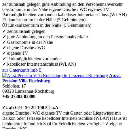
zentrumsnah gelegen
gute Anbindung an den Personennahverkehr
Gastronomie in der Nähe
eigene Dusche / WC
eigenes TV
Parkmöglichkeiten vorhanden
kabelloser Internetanschluss (WLAN)
Einkaufszentrum in der Nähe (5 Gehminuten)
ⓘ
Einkaufszentrum in der Nähe (5 Gehminuten)
✓
zentrumsnah gelegen
✓
gute Anbindung an den Personennahverkehr
✓
Gastronomie in der Nähe
✓
eigene Dusche / WC
✓
eigenes TV
✓
Parkmöglichkeiten vorhanden
✓
kabelloser Internetanschluss (WLAN)
zur Unterkunft
Info

Aura-
Pension Villa Rochsburg
Schloßstr. 17
09328
Lunzenau-Rochsburg
+49-37383-83800
Zi.
ab €:
1

50
2

100
3

a.A.
eigene Dusche / WC
eigenes TV
mit Garten oder Liegewiese
mit
Balkon oder Terrasse
kabelloser Internetanschluss (WLAN)
Haus ist
behindertenfreundlich
Saal für Feierlichkeiten verfügbar
✓
eigene
Dusche / WC