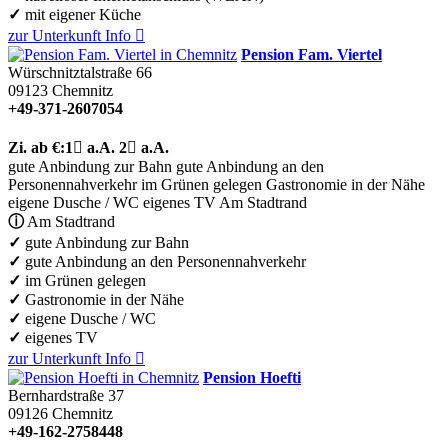
✓
mit eigener Küche
zur Unterkunft
Info

Pension Fam. Viertel
Würschnitztalstraße 66
09123
Chemnitz
+49-371-2607054
Zi.
ab €:
1

a.A.
2

a.A.
gute Anbindung zur Bahn
gute Anbindung an den
Personennahverkehr
im Grünen gelegen
Gastronomie in der Nähe
eigene Dusche / WC
eigenes TV
Am Stadtrand
ⓘ
Am Stadtrand
✓
gute Anbindung zur Bahn
✓
gute Anbindung an den Personennahverkehr
✓
im Grünen gelegen
✓
Gastronomie in der Nähe
✓
eigene Dusche / WC
✓
eigenes TV
zur Unterkunft
Info

Pension Hoefti
Bernhardstraße 37
09126
Chemnitz
+49-162-2758448