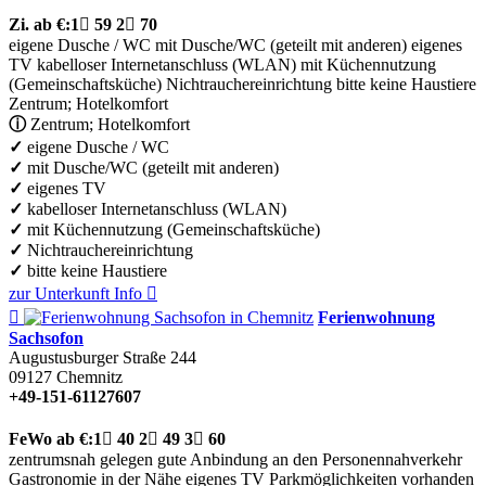
Zi.
ab €:
1

59
2

70
eigene Dusche / WC
mit Dusche/WC (geteilt mit anderen)
eigenes
TV
kabelloser Internetanschluss (WLAN)
mit Küchennutzung
(Gemeinschaftsküche)
Nichtrauchereinrichtung
bitte keine Haustiere
Zentrum; Hotelkomfort
ⓘ
Zentrum; Hotelkomfort
✓
eigene Dusche / WC
✓
mit Dusche/WC (geteilt mit anderen)
✓
eigenes TV
✓
kabelloser Internetanschluss (WLAN)
✓
mit Küchennutzung (Gemeinschaftsküche)
✓
Nichtrauchereinrichtung
✓
bitte keine Haustiere
zur Unterkunft
Info


Ferienwohnung
Sachsofon
Augustusburger Straße 244
09127
Chemnitz
+49-151-61127607
FeWo
ab €:
1

40
2

49
3

60
zentrumsnah gelegen
gute Anbindung an den Personennahverkehr
Gastronomie in der Nähe
eigenes TV
Parkmöglichkeiten vorhanden