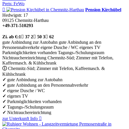
Preis: FeWo

Pension Kirchübel
Hedwigstr. 17
09125
Chemnitz-Harthau
+49-371-510293
Zi.
ab €:
1

37
2

50
3

62
gute Anbindung zur Autobahn
gute Anbindung an den
Personennahverkehr
eigene Dusche / WC
eigenes TV
Parkmöglichkeiten vorhanden
Tagungs-/Schulungsraum
Nichtrauchereinrichtung
Chemnitz-Süd; Zimmer mit Telefon,
Kaffeemasch. & Kühlschrank
ⓘ
Chemnitz-Süd; Zimmer mit Telefon, Kaffeemasch. &
Kühlschrank
✓
gute Anbindung zur Autobahn
✓
gute Anbindung an den Personennahverkehr
✓
eigene Dusche / WC
✓
eigenes TV
✓
Parkmöglichkeiten vorhanden
✓
Tagungs-/Schulungsraum
✓
Nichtrauchereinrichtung
zur Unterkunft
Info
