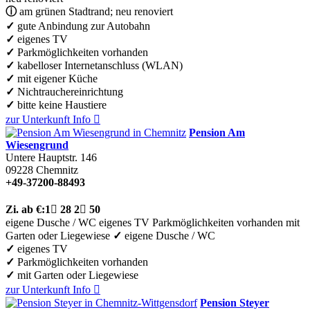
ⓘ
am grünen Stadtrand; neu renoviert
✓
gute Anbindung zur Autobahn
✓
eigenes TV
✓
Parkmöglichkeiten vorhanden
✓
kabelloser Internetanschluss (WLAN)
✓
mit eigener Küche
✓
Nichtrauchereinrichtung
✓
bitte keine Haustiere
zur Unterkunft
Info

Pension Am
Wiesengrund
Untere Hauptstr. 146
09228
Chemnitz
+49-37200-88493
Zi.
ab €:
1

28
2

50
eigene Dusche / WC
eigenes TV
Parkmöglichkeiten vorhanden
mit
Garten oder Liegewiese
✓
eigene Dusche / WC
✓
eigenes TV
✓
Parkmöglichkeiten vorhanden
✓
mit Garten oder Liegewiese
zur Unterkunft
Info

Pension Steyer