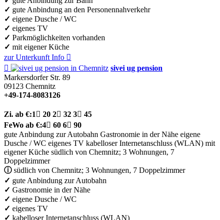
✓
gute Anbindung zur Bahn
✓
gute Anbindung an den Personennahverkehr
✓
eigene Dusche / WC
✓
eigenes TV
✓
Parkmöglichkeiten vorhanden
✓
mit eigener Küche
zur Unterkunft
Info


sivei ug pension
Markersdorfer Str. 89
09123
Chemnitz
+49-174-8083126
Zi.
ab €:
1

20
2

32
3

45
FeWo
ab €:
4

60
6

90
gute Anbindung zur Autobahn
Gastronomie in der Nähe
eigene
Dusche / WC
eigenes TV
kabelloser Internetanschluss (WLAN)
mit
eigener Küche
südlich von Chemnitz; 3 Wohnungen, 7
Doppelzimmer
ⓘ
südlich von Chemnitz; 3 Wohnungen, 7 Doppelzimmer
✓
gute Anbindung zur Autobahn
✓
Gastronomie in der Nähe
✓
eigene Dusche / WC
✓
eigenes TV
✓
kabelloser Internetanschluss (WLAN)