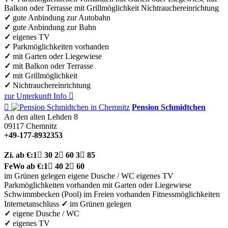
Balkon oder Terrasse
mit Grillmöglichkeit
Nichtrauchereinrichtung
✓
gute Anbindung zur Autobahn
✓
gute Anbindung zur Bahn
✓
eigenes TV
✓
Parkmöglichkeiten vorhanden
✓
mit Garten oder Liegewiese
✓
mit Balkon oder Terrasse
✓
mit Grillmöglichkeit
✓
Nichtrauchereinrichtung
zur Unterkunft
Info


Pension Schmidtchen
An den alten Lehden 8
09117
Chemnitz
+49-177-8932353
Zi.
ab €:
1

30
2

60
3

85
FeWo
ab €:
1

40
2

60
im Grünen gelegen
eigene Dusche / WC
eigenes TV
Parkmöglichkeiten vorhanden
mit Garten oder Liegewiese
Schwimmbecken (Pool) im Freien vorhanden
Fitnessmöglichkeiten
Internetanschluss
✓
im Grünen gelegen
✓
eigene Dusche / WC
✓
eigenes TV