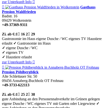
zur Unterkunft
Info


Gasthaus
Pension Waldfrieden
Badstr. 16
09429
Wolkenstein
+49-37369-9311
Zi.
ab €:
1

16
2

29
Gastronomie im Haus
eigene Dusche / WC
eigenes TV
Haustiere
erlaubt
✓
Gastronomie im Haus
✓
eigene Dusche / WC
✓
eigenes TV
✓
Haustiere erlaubt
zur Unterkunft
Info


Pension Pöhlbergblick
Alte Schlettauer Str. 50
09456
Annaberg-Buchholz OT Frohnau
+49-3733-622113
Zi.
ab €:
1

25
2

38
gute Anbindung an den Personennahverkehr
im Grünen gelegen
eigene Dusche / WC
eigenes TV
mit Garten oder Liegewiese
✓
gute Anbindung an den Personennahverkehr