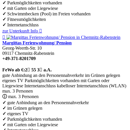
✓
Parkmöglichkeiten vorhanden
✓
mit Garten oder Liegewiese
✓
Schwimmbecken (Pool) im Freien vorhanden
✓
Fitnessmöglichkeiten
✓
Internetanschluss
zur Unterkunft
Info


Margittas Ferienwohnung/ Pension
Georg-Weerth-Str. 10
09117
Chemnitz-Rabenstein
+49-371-8201709
FeWo
ab €:
2

55
3

a.A.
gute Anbindung an den Personennahverkehr
im Grünen gelegen
eigenes TV
Parkmöglichkeiten vorhanden
mit Garten oder
Liegewiese
Internetanschluss
kabelloser Internetanschluss (WLAN)
max. 3 Personen
ⓘ
max. 3 Personen
✓
gute Anbindung an den Personennahverkehr
✓
im Grünen gelegen
✓
eigenes TV
✓
Parkmöglichkeiten vorhanden
✓
mit Garten oder Liegewiese