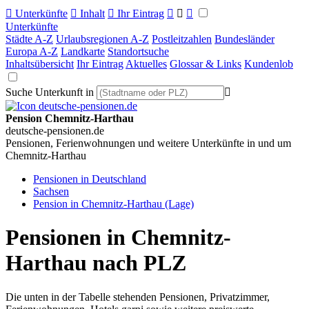

Unterkünfte

Inhalt

Ihr Eintrag



Unterkünfte
Städte A-Z
Urlaubsregionen A-Z
Postleitzahlen
Bundesländer
Europa A-Z
Landkarte
Standortsuche
Inhaltsübersicht
Ihr Eintrag
Aktuelles
Glossar & Links
Kundenlob
Suche Unterkunft in

Pension Chemnitz-Harthau
deutsche-pensionen.de
Pensionen, Ferienwohnungen und weitere Unterkünfte in und um
Chemnitz-Harthau
Pensionen in Deutschland
Sachsen
Pension in Chemnitz-Harthau (Lage)
Pensionen in Chemnitz-
Harthau nach PLZ
Die unten in der Tabelle stehenden Pensionen, Privatzimmer,