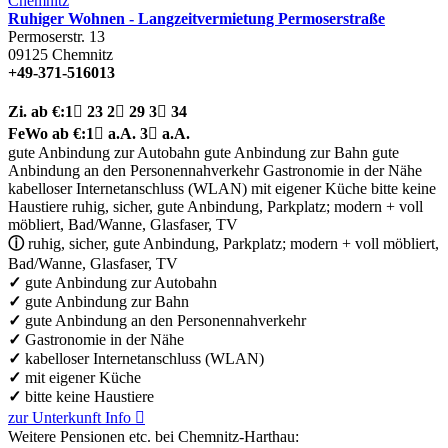
Ruhiger Wohnen - Langzeitvermietung Permoserstraße
Permoserstr. 13
09125
Chemnitz
+49-371-516013
Zi.
ab €:
1

23
2

29
3

34
FeWo
ab €:
1

a.A.
3

a.A.
gute Anbindung zur Autobahn
gute Anbindung zur Bahn
gute
Anbindung an den Personennahverkehr
Gastronomie in der Nähe
kabelloser Internetanschluss (WLAN)
mit eigener Küche
bitte keine
Haustiere
ruhig, sicher, gute Anbindung, Parkplatz; modern + voll
möbliert, Bad/Wanne, Glasfaser, TV
ⓘ
ruhig, sicher, gute Anbindung, Parkplatz; modern + voll möbliert,
Bad/Wanne, Glasfaser, TV
✓
gute Anbindung zur Autobahn
✓
gute Anbindung zur Bahn
✓
gute Anbindung an den Personennahverkehr
✓
Gastronomie in der Nähe
✓
kabelloser Internetanschluss (WLAN)
✓
mit eigener Küche
✓
bitte keine Haustiere
zur Unterkunft
Info

Weitere Pensionen etc. bei Chemnitz-Harthau: