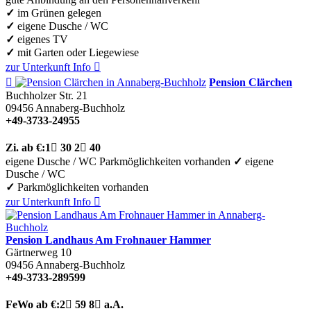
✓
im Grünen gelegen
✓
eigene Dusche / WC
✓
eigenes TV
✓
mit Garten oder Liegewiese
zur Unterkunft
Info


Pension Clärchen
Buchholzer Str. 21
09456
Annaberg-Buchholz
+49-3733-24955
Zi.
ab €:
1

30
2

40
eigene Dusche / WC
Parkmöglichkeiten vorhanden
✓
eigene
Dusche / WC
✓
Parkmöglichkeiten vorhanden
zur Unterkunft
Info

Pension Landhaus Am Frohnauer Hammer
Gärtnerweg 10
09456
Annaberg-Buchholz
+49-3733-289599
FeWo
ab €:
2

59
8

a.A.