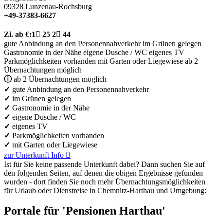
09328
Lunzenau-Rochsburg
+49-37383-6627
Zi.
ab €:
1

25
2

44
gute Anbindung an den Personennahverkehr
im Grünen gelegen
Gastronomie in der Nähe
eigene Dusche / WC
eigenes TV
Parkmöglichkeiten vorhanden
mit Garten oder Liegewiese
ab 2
Übernachtungen möglich
ⓘ
ab 2 Übernachtungen möglich
✓
gute Anbindung an den Personennahverkehr
✓
im Grünen gelegen
✓
Gastronomie in der Nähe
✓
eigene Dusche / WC
✓
eigenes TV
✓
Parkmöglichkeiten vorhanden
✓
mit Garten oder Liegewiese
zur Unterkunft
Info

Ist für Sie keine passende Unterkunft dabei? Dann suchen Sie auf
den folgenden Seiten, auf denen die obigen Ergebnisse gefunden
wurden - dort finden Sie noch mehr Übernachtungs­möglichkeiten
für Urlaub oder Dienstreise in Chemnitz-Harthau und Umgebung:
Portale für 'Pensionen Harthau'