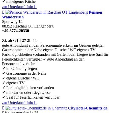
✓
mit eigener Küche
zur Unterkunft
Info


Pension
Wandersruh
Sportweg 14
08352
Raschau OT Langenberg
+49-3774-20330
Zi.
ab €:
1

27
2

44
gute Anbindung an den Personennahverkehr
im Grünen gelegen
Gastronomie in der Nähe
eigene Dusche / WC
eigenes TV
Parkmöglichkeiten vorhanden
mit Garten oder Liegewiese
Saal für
Feierlichkeiten verfügbar
✓
gute Anbindung an den
Personennahverkehr
✓
im Grünen gelegen
✓
Gastronomie in der Nähe
✓
eigene Dusche / WC
✓
eigenes TV
✓
Parkmöglichkeiten vorhanden
✓
mit Garten oder Liegewiese
✓
Saal für Feierlichkeiten verfügbar
zur Unterkunft
Info


CityHotel-Chemnitz.de
Blankenauer Straße 75