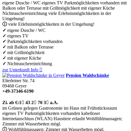
eigene Dusche / WC
eigenes TV
Parkmöglichkeiten vorhanden
mit
Balkon oder Terrasse
mit Grillmöglichkeit
mit eigener Küche
Nichtrauchereinrichtung
viele Erlebnismöglichkeiten in der
Umgebung!
ⓘ
viele Erlebnismöglichkeiten in der Umgebung!
✓
eigene Dusche / WC
✓
eigenes TV
✓
Parkmöglichkeiten vorhanden
✓
mit Balkon oder Terrasse
✓
mit Grillmöglichkeit
✓
mit eigener Küche
✓
Nichtrauchereinrichtung
zur Unterkunft
Info

Pension Waldschänke
Elterleiner Str. 74
09468
Geyer
+49-37346-6190
Zi.
ab €:
1

43
2

70
3

a.A.
im Grünen gelegen
Gastronomie im Haus
mit Frühstücksraum
eigenes TV
Parkmöglichkeiten vorhanden
kabelloser
Internetanschluss (WLAN)
Haustiere erlaubt
Wohlfühlmassagen;
Zimmer mit Wasserbetten mögl.
ⓘ
Wohlfühlmassagen; Zimmer mit Wasserbetten mögl.