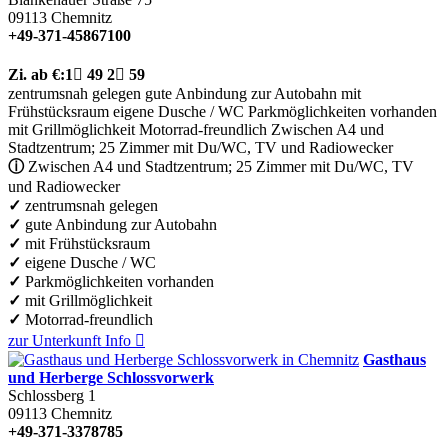
09113
Chemnitz
+49-371-45867100
Zi.
ab €:
1

49
2

59
zentrumsnah gelegen
gute Anbindung zur Autobahn
mit
Frühstücksraum
eigene Dusche / WC
Parkmöglichkeiten vorhanden
mit Grillmöglichkeit
Motorrad-freundlich
Zwischen A4 und
Stadtzentrum; 25 Zimmer mit Du/WC, TV und Radiowecker
ⓘ
Zwischen A4 und Stadtzentrum; 25 Zimmer mit Du/WC, TV
und Radiowecker
✓
zentrumsnah gelegen
✓
gute Anbindung zur Autobahn
✓
mit Frühstücksraum
✓
eigene Dusche / WC
✓
Parkmöglichkeiten vorhanden
✓
mit Grillmöglichkeit
✓
Motorrad-freundlich
zur Unterkunft
Info

Gasthaus
und Herberge Schlossvorwerk
Schlossberg 1
09113
Chemnitz
+49-371-3378785