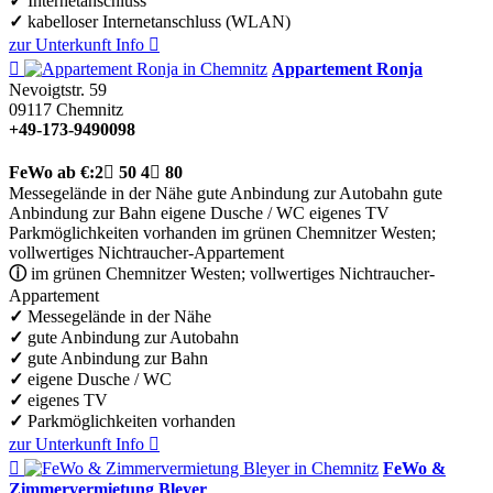
✓
Internetanschluss
✓
kabelloser Internetanschluss (WLAN)
zur Unterkunft
Info


Appartement Ronja
Nevoigtstr. 59
09117
Chemnitz
+49-173-9490098
FeWo
ab €:
2

50
4

80
Messegelände in der Nähe
gute Anbindung zur Autobahn
gute
Anbindung zur Bahn
eigene Dusche / WC
eigenes TV
Parkmöglichkeiten vorhanden
im grünen Chemnitzer Westen;
vollwertiges Nichtraucher-Appartement
ⓘ
im grünen Chemnitzer Westen; vollwertiges Nichtraucher-
Appartement
✓
Messegelände in der Nähe
✓
gute Anbindung zur Autobahn
✓
gute Anbindung zur Bahn
✓
eigene Dusche / WC
✓
eigenes TV
✓
Parkmöglichkeiten vorhanden
zur Unterkunft
Info


FeWo &
Zimmervermietung Bleyer