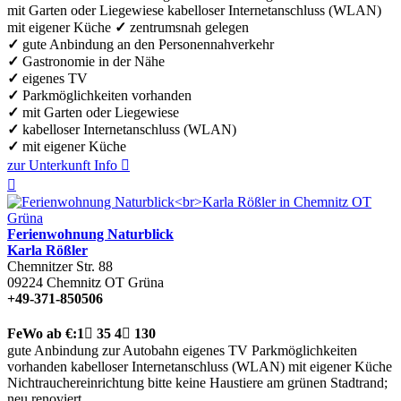
mit Garten oder Liegewiese
kabelloser Internetanschluss (WLAN)
mit eigener Küche
✓
zentrumsnah gelegen
✓
gute Anbindung an den Personennahverkehr
✓
Gastronomie in der Nähe
✓
eigenes TV
✓
Parkmöglichkeiten vorhanden
✓
mit Garten oder Liegewiese
✓
kabelloser Internetanschluss (WLAN)
✓
mit eigener Küche
zur Unterkunft
Info


Ferienwohnung Naturblick
Karla Rößler
Chemnitzer Str. 88
09224
Chemnitz OT Grüna
+49-371-850506
FeWo
ab €:
1

35
4

130
gute Anbindung zur Autobahn
eigenes TV
Parkmöglichkeiten
vorhanden
kabelloser Internetanschluss (WLAN)
mit eigener Küche
Nichtrauchereinrichtung
bitte keine Haustiere
am grünen Stadtrand;
neu renoviert