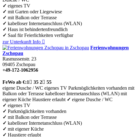
✓
eigenes TV
✓
mit Garten oder Liegewiese
✓
mit Balkon oder Terrasse
✓
kabelloser Internetanschluss (WLAN)
✓
Haus ist behindertenfreundlich
✓
Saal für Feierlichkeiten verfügbar
zur Unterkunft
Info

Ferienwohnungen
Zschopau
Rasmussenstr. 23
09405
Zschopau
+49-172-1062956
FeWo
ab €:
1

35
2

55
eigene Dusche / WC
eigenes TV
Parkmöglichkeiten vorhanden
mit
Balkon oder Terrasse
kabelloser Internetanschluss (WLAN)
mit
eigener Küche
Haustiere erlaubt
✓
eigene Dusche / WC
✓
eigenes TV
✓
Parkmöglichkeiten vorhanden
✓
mit Balkon oder Terrasse
✓
kabelloser Internetanschluss (WLAN)
✓
mit eigener Küche
✓
Haustiere erlaubt