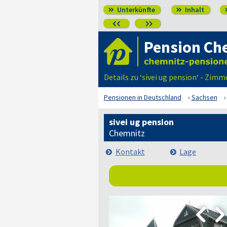
Unterkünfte
Inhalt




Pension Ch
Details zu ‘sivei ug pension‘ - Zi
Pensionen in Deutschland
Sachsen
sivei ug pension
Chemnitz
Kontakt
Lage

