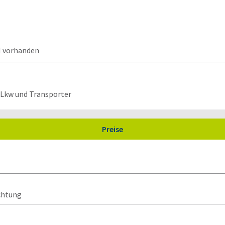
N vorhanden
r Lkw und Transporter
Preise
chtung