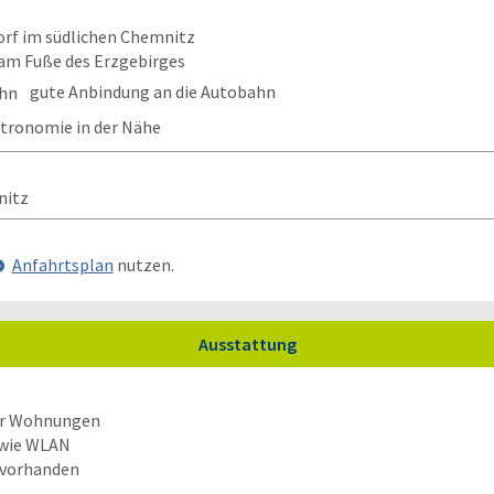
orf im südlichen Chemnitz
 am Fuße des Erzgebirges
gute Anbindung an die Autobahn
tronomie in der Nähe
nitz
Anfahrtsplan
nutzen.
Ausstattung
er Wohnungen
sowie WLAN
 vorhanden