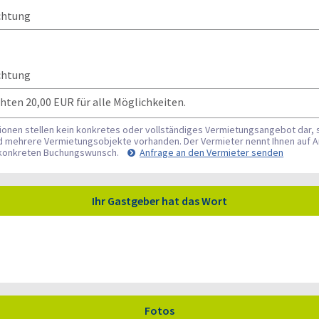
chtung
chtung
ten 20,00 EUR für alle Möglichkeiten.
tionen stellen kein konkretes oder vollständiges Vermietungsangebot dar, 
nd mehrere Vermietungsobjekte vorhanden. Der Vermieter nennt Ihnen auf A
en konkreten Buchungswunsch.
Anfrage an den Vermieter senden
Ihr Gastgeber hat das Wort
Fotos