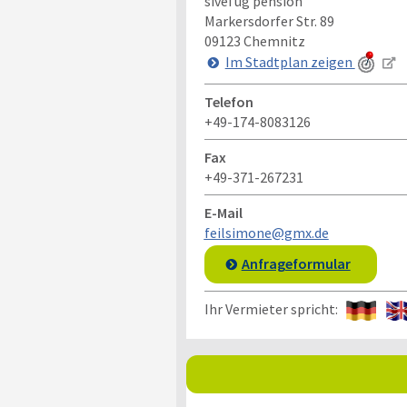
sivei ug pension
Markersdorfer Str. 89
09123
Chemnitz
Im Stadtplan zeigen
Telefon
+49-174-8083126
Fax
+49-371-267231
E-Mail
feilsimone@gmx.de
Anfrageformular
Ihr Vermieter spricht: