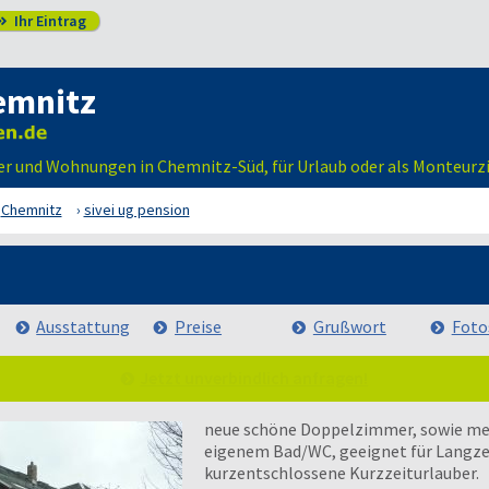
Ihr Eintrag

emnitz
mmer und Wohnungen in Chemnitz-Süd, für Urlaub oder als Monteur
Chemnitz
sivei ug pension
Ausstattung
Preise
Grußwort
Foto
Jetzt unverbindlich anfragen!
neue schöne Doppelzimmer, sowie me
eigenem Bad/WC, geeignet für Langze
kurzentschlossene Kurzzeiturlauber.