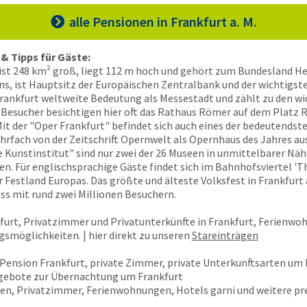
alle Pensionen
in Frankfurt a. M.

& Tipps für Gäste:
 ist 248 km² groß, liegt 112 m hoch und gehört zum Bundesland He
ns, ist Hauptsitz der Europäischen Zentralbank und der wichtigst
ankfurt weltweite Bedeutung als Messestadt und zählt zu den wi
esucher besichtigen hier oft das Rathaus Römer auf dem Platz Rö
it der "Oper Frankfurt" befindet sich auch eines der bedeutendst
fach von der Zeitschrift Opernwelt als Opernhaus des Jahres au
Kunstinstitut" sind nur zwei der 26 Museen in unmittelbarer Nä
. Für englischsprachige Gäste findet sich im Bahnhofsviertel 'Th
estland Europas. Das größte und älteste Volksfest in Frankfurt a.
s mit rund zwei Millionen Besuchern.
furt, Privatzimmer und Privatunterkünfte in Frankfurt, Ferienwo
smöglichkeiten. | hier direkt zu unseren
Stareinträgen
 Pension Frankfurt, private Zimmer, private Unterkunftsarten um 
gebote zur Übernachtung um Frankfurt
en, Privatzimmer, Ferienwohnungen, Hotels garni und weitere pr