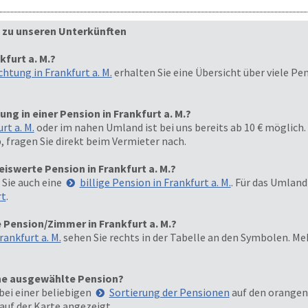
 zu unseren Unterkünften
kfurt a. M.?
htung in Frankfurt a. M.
erhalten Sie eine Übersicht über viele P
ng in einer Pension in Frankfurt a. M.?
rt a. M.
oder im nahen Umland ist bei uns bereits ab 10 € möglich.
, fragen Sie direkt beim Vermieter nach.
eiswerte Pension in Frankfurt a. M.?
 Sie auch eine
billige Pension in Frankfurt a. M.
. Für das Umland
rt
.
Pension/Zimmer in Frankfurt a. M.?
ankfurt a. M.
sehen Sie rechts in der Tabelle an den Symbolen. M
eine ausgewählte Pension?
bei einer beliebigen
Sortierung der Pensionen
auf den orangen 
 auf der Karte angezeigt.