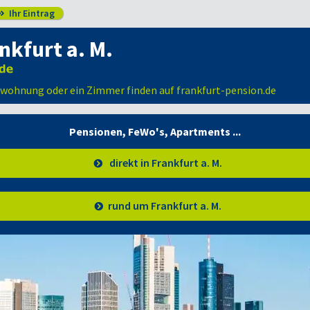
Ihr Eintrag

nkfurt a. M.
enwohnung oder ein Zimmer finden auf frankfurt-pension.de
Pensionen, FeWo's,
Apartments ...
direkt in Frankfurt a. M.
rund um Frankfurt a. M.