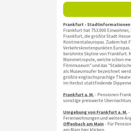
Frankfurt - Stadtinformationen 
Frankfurt hat 753.000 Einwohner,
Frankfurt, die größte Stadt Hesse
Kontinentaleuropas. Zudem hat Fr
Verkehrsknotenpunkten Europas. B
berühmte Skyline von Frankfurt. M
Mainmetropole, welche schon mehr
Filmmuseum" und das "Städelsche 
als Museumsufer bezeichnet werden
größte englischsprachige Theater F
im Herbst stattfindende Dippemes
Frankfurt a. M.
- Pensionen Frank
sonstige preiswerte Übernachtung
Umgebung von Frankfurt a. M.
-
Ferienwohnungen und weitere An
Offenbach am Main
- Für Pension
am Main
hier klicken
.