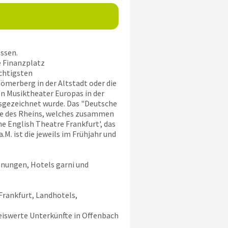
ssen.
e Finanzplatz
chtigsten
merberg in der Altstadt oder die
en Musiktheater Europas in der
sgezeichnet wurde. Das "Deutsche
he des Rheins, welches zusammen
e English Theatre Frankfurt', das
M. ist die jeweils im Frühjahr und
hnungen, Hotels garni und
Frankfurt, Landhotels,
eiswerte Unterkünfte in Offenbach