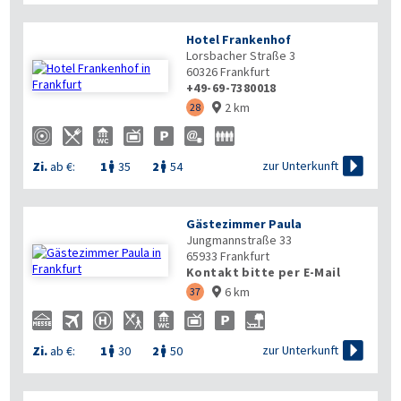
Hotel Frankenhof
Lorsbacher Straße 3
60326
Frankfurt
+49-69-7380018
2 km
28



zur Unterkunft
Zi.
ab €:
1
35
2
54


Gästezimmer Paula
Jungmannstraße 33
65933
Frankfurt
Kontakt bitte per E-Mail
6 km
37


zur Unterkunft
Zi.
ab €:
1
30
2
50

