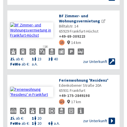
BF Zimmer- und
Wohnungsvermietung
Billtalstr. 14
65929
Frankfurt-Höchst
+49-69-309223
14 km
15


Zi.
ab €:
1
23
2
40



zur Unterkunft
FeWo
ab €:
a.A.
Ferienwohnung 'Residenz'
Edenkobener Straße 20A
65931
Frankfurt
+49-175-2849198
17 km
121

Zi.
ab €:
1
20


zur Unterkunft
FeWo
ab €:
1
20
6
a.A.

