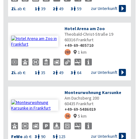

zur Unterkunft
Zi.
ab €:
1
39
2
49
3
59



Hotel Arena am Zoo
Theobald-Christ-Straße 19
60316
Frankfurt
+49-69-405710
1 km
283


zur Unterkunft
Zi.
ab €:
1
35
2
49
3
64



Monteurwohnung Karsunke
Am Dachsberg 200
60435
Frankfurt
+49-69-5486019
5 km
36



zur Unterkunft
FeWo
ab €:
3
90
5
125

