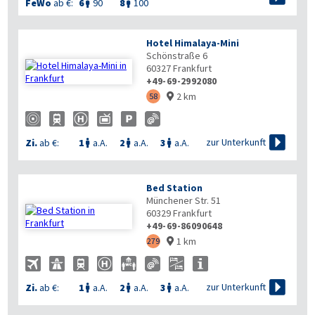
FeWo
ab €:
6
90
8
100


Hotel Himalaya-Mini
Schönstraße 6
60327
Frankfurt
+49-69-2992080
2 km
58


zur Unterkunft
Zi.
ab €:
1
a.A.
2
a.A.
3
a.A.



Bed Station
Münchener Str. 51
60329
Frankfurt
+49-69-86090648
1 km
279


zur Unterkunft
Zi.
ab €:
1
a.A.
2
a.A.
3
a.A.


