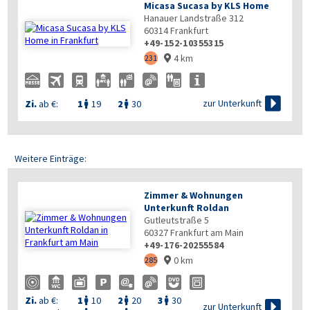
Micasa Sucasa by KLS Home
Hanauer Landstraße 312
60314
Frankfurt
+49-152-10355315
4 km
231


zur Unterkunft
Zi.
ab €:
1
19
2
30


Weitere Einträge:
Zimmer & Wohnungen
Unterkunft Roldan
Gutleutstraße 5
60327
Frankfurt am Main
+49-176-20255584
0 km
285

Zi.
ab €:
1
10
2
20
3
30




zur Unterkunft