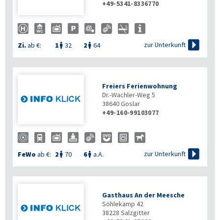
+49-5341-8336770

zur Unterkunft
Zi.
ab €:
1
32
2
64


Freiers Ferienwohnung
Dr.-Wachler-Weg 5
38640
Goslar
+49-160-99103077

zur Unterkunft
FeWo
ab €:
2
70
6
a.A.


Gasthaus An der Meesche
Söhlekamp 42
38228
Salzgitter