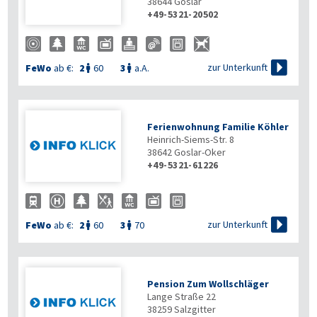
38644
Goslar
+49-5321-20502

zur Unterkunft
FeWo
ab €:
2
60
3
a.A.


Ferienwohnung Familie Köhler
Heinrich-Siems-Str. 8
38642
Goslar-Oker
+49-5321-61226

zur Unterkunft
FeWo
ab €:
2
60
3
70


Pension Zum Wollschläger
Lange Straße 22
38259
Salzgitter