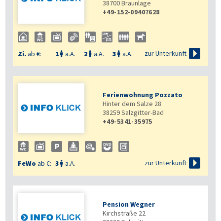
38700
Braunlage
+49-152-09407628

zur Unterkunft
Zi.
ab €:
1
a.A.
2
a.A.
3
a.A.



Ferienwohnung Pozzato
Hinter dem Salze 28
38259
Salzgitter-Bad
+49-5341-35975

zur Unterkunft
FeWo
ab €:
3
a.A.

Pension Wegner
Kirchstraße 22