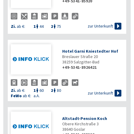
+49-5341-85920

zur Unterkunft
Zi.
ab €:
1
44
2
75


Hotel Garni Kniestedter Hof
Breslauer Straße 20
38259
Salzgitter-Bad
+49-5341-8926421
Zi.
ab €:
1
60
2
80



zur Unterkunft
FeWo
ab €:
a.A.
Altstadt-Pension Koch
Obere Kirchstraße 3
38640
Goslar