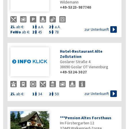
Wildemann
+49-5323-987740
Zi.
ab €:
1
a.A.
2
a.A.



zur Unterkunft
FeWo
ab €:
2
45
5
78


Hotel-Restaurant Alte
Zollstation
Goslarer Straße 4
38690
Goslar OT Vienenburg
+49-5324-3027

zur Unterkunft
Zi.
ab €:
1
34
2
50


***Pension Altes Forsthaus
Im Förstergarten 12
37449
Walkenried-Zorge