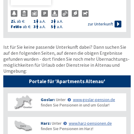
Zi.
ab €:
1
a.A.
2
a.A.



zur Unterkunft
FeWo
ab €:
3
a.A.
5
a.A.


Ist für Sie keine passende Unterkunft dabei? Dann suchen Sie
auf den folgenden Seiten, auf denen die obigen Ergebnisse
gefunden wurden - dort finden Sie noch mehr Übernachtungs­
möglichkeiten für Urlaub oder Dienstreise in Altenau und
Umgebung:
Portale für 'Apartments Altenau'
Goslar:
Unter
www.goslar-pension.de
finden Sie Pensionen in und um Goslar!
Harz:
Unter
www.harz-pensionen.de
finden Sie Pensionen im Harz!