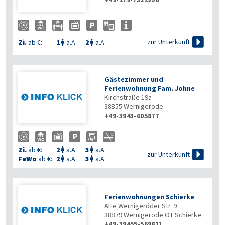

zur Unterkunft
Zi.
ab €:
1
a.A.
2
a.A.


Gästezimmer und
Ferienwohnung Fam. Johne
Kirchstraße 19a
38855
Wernigerode
+49-3943-605877
Zi.
ab €:
2
a.A.
3
a.A.



zur Unterkunft
FeWo
ab €:
2
a.A.
3
a.A.


Ferienwohnungen Schierke
Alte Wernigeröder Str. 9
38879
Wernigerode OT Schierke
+49-39455-569811