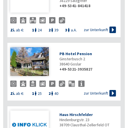
38229
Salzgitter
+49-5341-841418

zur Unterkunft
Zi.
ab €:
1
24
2
39
3
a.A.



PB Hotel Pension
Ginsterbusch 2
38640
Goslar
+49-5321-3935827


zur Unterkunft
Zi.
ab €:
1
25
2
40


Haus Hirschfelder
Hindenburgstr. 23
38709
Clausthal-Zellerfeld OT