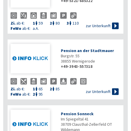
+49-5321-685322
Zi.
ab €:
1
59
2
80
3
110




zur Unterkunft
FeWo
ab €:
a.A.
Pension an der Stadtmauer
Burgstr. 55
38855
Wernigerode
+49-3943-557318
Zi.
ab €:
1
65
2
85



zur Unterkunft
FeWo
ab €:
2
95

Pension Sonneck
Im Spiegeltal 41
38709
Clausthal-Zellerfeld OT
Wildemann