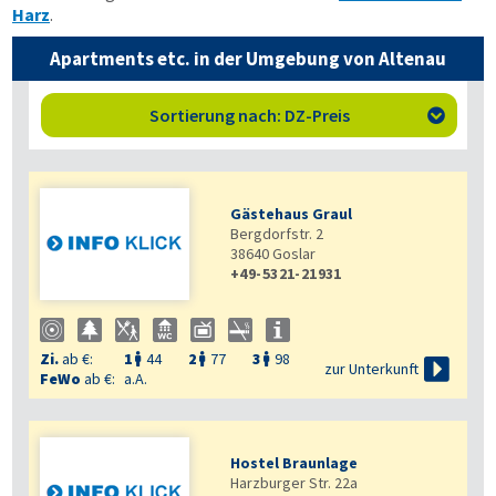
Harz
.
Apartments etc. in der Umgebung von Altenau
Sortierung nach: DZ-Preis

Gästehaus Graul
Bergdorfstr. 2
38640
Goslar
+49-5321-21931
Zi.
ab €:
1
44
2
77
3
98




zur Unterkunft
FeWo
ab €:
a.A.
Hostel Braunlage
Harzburger Str. 22a