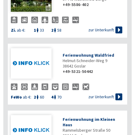
+49-5586-402


zur Unterkunft
Zi.
ab €:
1
33
2
58


Ferienwohnung Waldfried
Helmut-Schneider-Weg 9
38642
Goslar
+49-5321-50442

zur Unterkunft
FeWo
ab €:
2
60
4
70


Ferienwohnung im Kleinen
Haus
Rammelsberger Straße 50