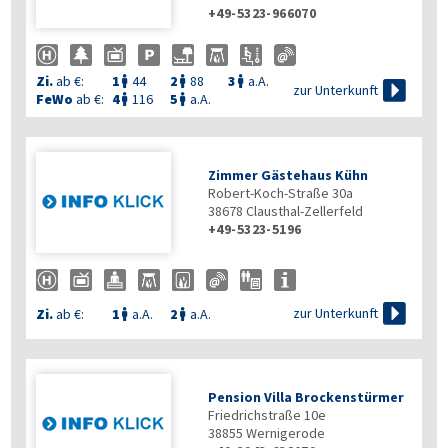
+49-5323-966070
Zi.
ab €:
1
44
2
88
3
a.A.




zur Unterkunft
FeWo
ab €:
4
116
5
a.A.


Zimmer Gästehaus Kühn
Robert-Koch-Straße 30a
38678
Clausthal-Zellerfeld
+49-5323-5196

zur Unterkunft
Zi.
ab €:
1
a.A.
2
a.A.


Pension Villa Brockenstürmer
Friedrichstraße 10e
38855
Wernigerode