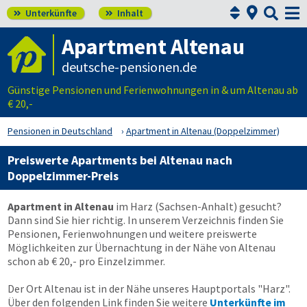



Unterkünfte
Inhalt


Apartment Altenau
deutsche-pensionen.de
Günstige Pensionen und Ferienwohnungen in & um Altenau ab
€ 20,-
Pensionen in Deutschland
Apartment in Altenau (Doppelzimmer)
Preiswerte Apartments bei Altenau nach
Doppelzimmer-Preis
Apartment in Altenau
im Harz (Sachsen-Anhalt) gesucht?
Dann sind Sie hier richtig. In unserem Verzeichnis finden Sie
Pensionen, Ferienwohnungen und weitere preiswerte
Möglichkeiten zur Übernachtung in der Nähe von Altenau
schon ab € 20,- pro Einzelzimmer.
Der Ort Altenau ist in der Nähe unseres Hauptportals "Harz".
Über den folgenden Link finden Sie weitere
Unterkünfte im