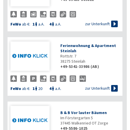

zur Unterkunft
FeWo
ab €:
1
a.A.
4
a.A.


Ferienwohnung & Apartment
Steinlah
Rottstr. 7
38275
Steinlah
+49-5341-33986 (AB)

zur Unterkunft
FeWo
ab €:
1
20
4
a.A.


B & B Vor lauter Bäumen
Im Förstergarten 5
37445
Walkenried OT Zorge
+49-5586-1025