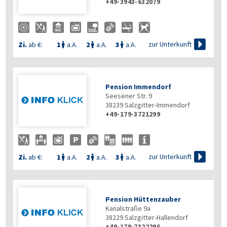
+49-3943-632079

zur Unterkunft
Zi.
ab €:
1
a.A.
2
a.A.
3
a.A.



Pension Immendorf
Seesener Str. 9
38239
Salzgitter-Immendorf
+49-179-3721299

zur Unterkunft
Zi.
ab €:
1
a.A.
2
a.A.
3
a.A.



Pension Hüttenzauber
Kanalstraße 9a
38229
Salzgitter-Hallendorf
+49-179-7322296