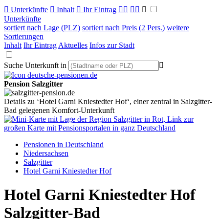

Unterkünfte

Inhalt

Ihr Eintrag



Unterkünfte
sortiert nach Lage (PLZ)
sortiert nach Preis (2 Pers.)
weitere
Sortierungen
Inhalt
Ihr Eintrag
Aktuelles
Infos zur Stadt
Suche Unterkunft in

Pension Salzgitter
Details zu ‘Hotel Garni Kniestedter Hof‘, einer zentral in Salzgitter-
Bad gelegenen Komfort-Unterkunft
Pensionen in Deutschland
Niedersachsen
Salzgitter
Hotel Garni Kniestedter Hof
Hotel Garni Kniestedter Hof
Salzgitter-Bad