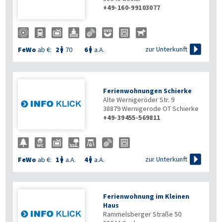
+49-160-99103077

zur Unterkunft
FeWo
ab €:
2
70
6
a.A.


Ferienwohnungen Schierke
Alte Wernigeröder Str. 9
38879
Wernigerode OT Schierke
+49-39455-569811

zur Unterkunft
FeWo
ab €:
1
a.A.
4
a.A.


Ferienwohnung im Kleinen
Haus
Rammelsberger Straße 50