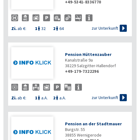
+49-5341-8336770

zur Unterkunft
Zi.
ab €:
1
32
2
64


Pension Hüttenzauber
Kanalstraße 9a
38229
Salzgitter-Hallendorf
+49-179-7322296

zur Unterkunft
Zi.
ab €:
1
a.A.
2
a.A.


Pension an der Stadtmauer
Burgstr. 55
38855
Wernigerode