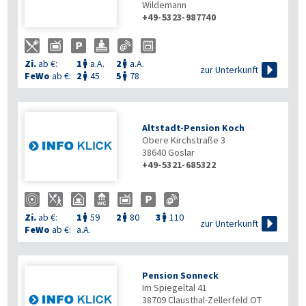
Wildemann
+49-5323-987740
Zi.
ab €:
1
a.A.
2
a.A.



zur Unterkunft
FeWo
ab €:
2
45
5
78


Altstadt-Pension Koch
Obere Kirchstraße 3
38640
Goslar
+49-5321-685322
Zi.
ab €:
1
59
2
80
3
110




zur Unterkunft
FeWo
ab €:
a.A.
Pension Sonneck
Im Spiegeltal 41
38709
Clausthal-Zellerfeld OT