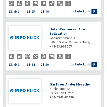


zur Unterkunft
Zi.
ab €:
1
25
2
40


Hotel-Restaurant Alte
Zollstation
Goslarer Straße 4
38690
Goslar OT Vienenburg
+49-5324-3027

zur Unterkunft
Zi.
ab €:
1
34
2
50


Gasthaus An der Meesche
Söhlekamp 42
38228
Salzgitter
+49-5341-85920