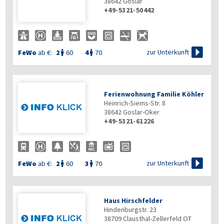
38642
Goslar
+49-5321-50442

zur Unterkunft
FeWo
ab €:
2
60
4
70


Ferienwohnung Familie Köhler
Heinrich-Siems-Str. 8
38642
Goslar-Oker
+49-5321-61226

zur Unterkunft
FeWo
ab €:
2
60
3
70


Haus Hirschfelder
Hindenburgstr. 23
38709
Clausthal-Zellerfeld OT