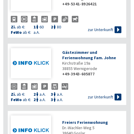
+49-5341-8926421
Zi.
ab €:
1
60
2
80



zur Unterkunft
FeWo
ab €:
a.A.
Gästezimmer und
Ferienwohnung Fam. Johne
Kirchstraße 19a
38855
Wernigerode
+49-3943-605877
Zi.
ab €:
2
a.A.
3
a.A.



zur Unterkunft
FeWo
ab €:
2
a.A.
3
a.A.


Freiers Ferienwohnung
Dr.-Wachler-Weg 5
38640
Goslar