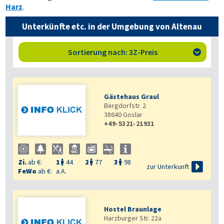
Harz
.
Unterkünfte etc. in der Umgebung von Altenau
Sortierung nach: 3Z-Preis

Gästehaus Graul
Bergdorfstr. 2
38640
Goslar
+49-5321-21931
Zi.
ab €:
1
44
2
77
3
98




zur Unterkunft
FeWo
ab €:
a.A.
Hostel Braunlage
Harzburger Str. 22a