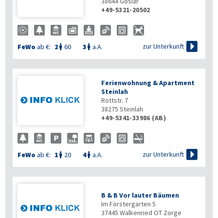
38644
Goslar
+49-5321-20502

zur Unterkunft
FeWo
ab €:
2
60
3
a.A.


Ferienwohnung & Apartment
Steinlah
Rottstr. 7
38275
Steinlah
+49-5341-33986 (AB)

zur Unterkunft
FeWo
ab €:
1
20
4
a.A.


B & B Vor lauter Bäumen
Im Förstergarten 5
37445
Walkenried OT Zorge