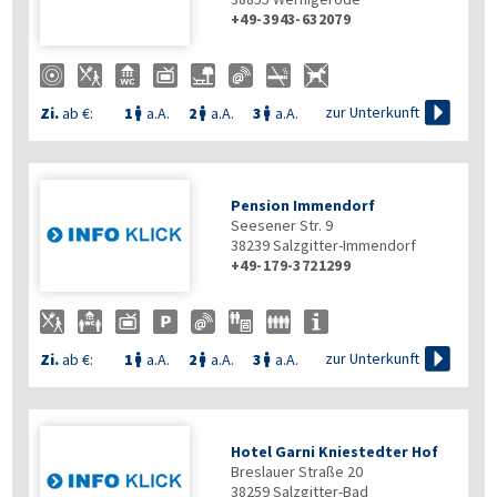
+49-3943-632079

zur Unterkunft
Zi.
ab €:
1
a.A.
2
a.A.
3
a.A.



Pension Immendorf
Seesener Str. 9
38239
Salzgitter-Immendorf
+49-179-3721299

zur Unterkunft
Zi.
ab €:
1
a.A.
2
a.A.
3
a.A.



Hotel Garni Kniestedter Hof
Breslauer Straße 20
38259
Salzgitter-Bad