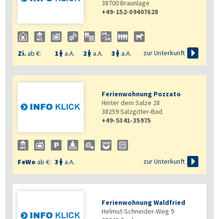
38700
Braunlage
+49-152-09407628

zur Unterkunft
Zi.
ab €:
1
a.A.
2
a.A.
3
a.A.



Ferienwohnung Pozzato
Hinter dem Salze 28
38259
Salzgitter-Bad
+49-5341-35975

zur Unterkunft
FeWo
ab €:
3
a.A.

Ferienwohnung Waldfried
Helmut-Schneider-Weg 9