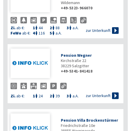
Wildemann
+49-5323-966070
Zi.
ab €:
1
44
2
88
3
a.A.




zur Unterkunft
FeWo
ab €:
4
116
5
a.A.


Pension Wegner
Kirchstraße 22
38229
Salzgitter
+49-5341-841418

zur Unterkunft
Zi.
ab €:
1
24
2
39
3
a.A.



Pension Villa Brockenstürmer
Friedrichstraße 10e
38855
Wernigerode