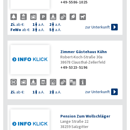
+49-5586-1025
Zi.
ab €:
1
a.A.
2
a.A.



zur Unterkunft
FeWo
ab €:
3
a.A.
5
a.A.


Zimmer Gästehaus Kühn
Robert-Koch-Straße 30a
38678
Clausthal-Zellerfeld
+49-5323-5196

zur Unterkunft
Zi.
ab €:
1
a.A.
2
a.A.


Pension Zum Wollschläger
Lange Straße 22
38259
Salzgitter