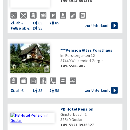
+49-3943-557318
Zi.
ab €:
1
65
2
85



zur Unterkunft
FeWo
ab €:
2
95

***Pension Altes Forsthaus
Im Förstergarten 12
37449
Walkenried-Zorge
+49-5586-402


zur Unterkunft
Zi.
ab €:
1
33
2
58


PB Hotel Pension
Ginsterbusch 2
38640
Goslar
+49-5321-3935827