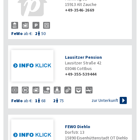
15913
Alt Zauche
+49-3546-2669
FeWo
ab €:
2
50

Lausitzer Pension
Lausitzer Straße 42
03046
Cottbus
+49-355-539444

zur Unterkunft
FeWo
ab €:
1
68
2
75


FEWO Diehlo
Dorfstr. 13
15890
Eisenhüttenstadt OT Diehlo