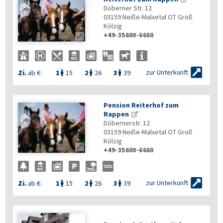
Döberner Str. 12
03159
Neiße-Malxetal OT Groß
Kölzig
+49-35600-6660


zur Unterkunft
Zi.
ab €:
1
15
2
26
3
39



Pension Reiterhof zum
Rappen
Döbernerstr. 12
03159
Neiße-Malxetal OT Groß
Kölzig

+49-35600-6660

zur Unterkunft
Zi.
ab €:
1
15
2
26
3
39


