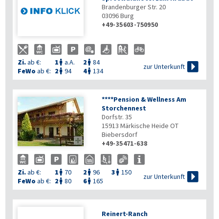
Brandenburger Str. 20
03096
Burg
+49-35603-750950
Zi.
ab €:
1
a.A.
2
84



zur Unterkunft
FeWo
ab €:
2
94
4
134


****Pension & Wellness Am
Storchennest
Dorfstr. 35
15913
Märkische Heide OT
Biebersdorf

+49-35471-638
Zi.
ab €:
1
70
2
96
3
150




zur Unterkunft
FeWo
ab €:
2
80
6
165


Reinert-Ranch