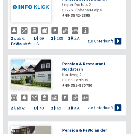
Leiper Dorfstr. 2
03226
Lübbenau-Leipe
+49-3542-2805
Zi.
ab €:
1
69
2
108
3
a.A.




zur Unterkunft
FeWo
ab €:
a.A.
Pension & Restaurant
Nordstern
Nordweg 2
03055
Cottbus
+49-355-870780

zur Unterkunft
Zi.
ab €:
1
49
2
69
3
a.A.



Pension & FeWo an der