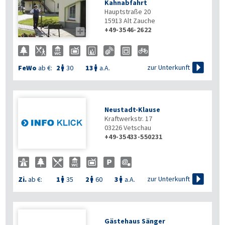
Kahnabfahrt
Hauptstraße 20
15913
Alt Zauche
+49-3546-2622


zur Unterkunft
FeWo
ab €:
2
30
13
a.A.


Neustadt-Klause
Kraftwerkstr. 17
03226
Vetschau
+49-35433-550231

zur Unterkunft
Zi.
ab €:
1
35
2
60
3
a.A.



Gästehaus Sänger