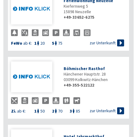
Ferienwohnung Neuzelle
Kiefernweg 5
15898
Neuzelle
+49-33652-6275

zur Unterkunft
FeWo
ab €:
1
20
5
75


Böhmischer Rasthof
Hänchener Hauptstr. 28
03099
Kolkwitz-Hänchen
+49-355-522122

zur Unterkunft
Zi.
ab €:
1
50
2
70
3
85



Hotel Jahrmarkthof