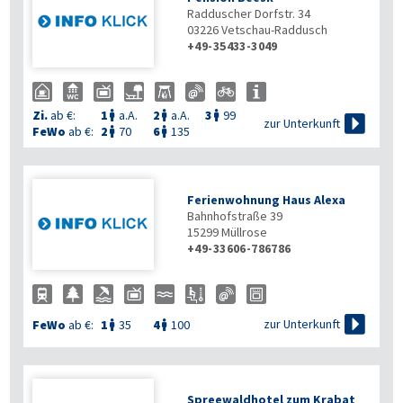
Radduscher Dorfstr. 34
03226
Vetschau-Raddusch
+49-35433-3049
Zi.
ab €:
1
a.A.
2
a.A.
3
99




zur Unterkunft
FeWo
ab €:
2
70
6
135


Ferienwohnung Haus Alexa
Bahnhofstraße 39
15299
Müllrose
+49-33606-786786

zur Unterkunft
FeWo
ab €:
1
35
4
100


Spreewaldhotel zum Krabat