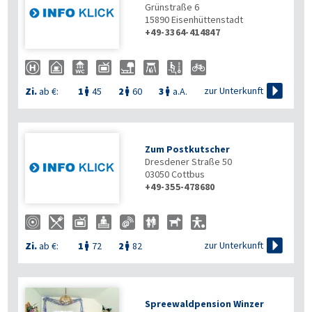
Grünstraße 6
15890
Eisenhüttenstadt
+49-3364-414847

zur Unterkunft
Zi.
ab €:
1
45
2
60
3
a.A.



Zum Postkutscher
Dresdener Straße 50
03050
Cottbus
+49-355-478680

zur Unterkunft
Zi.
ab €:
1
72
2
82


Spreewaldpension Winzer