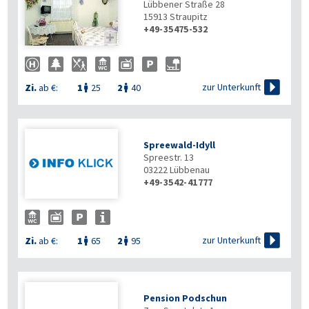
Lübbener Straße 28
15913
Straupitz
+49-35475-532


zur Unterkunft
Zi.
ab €:
1
25
2
40


Spreewald-Idyll
Spreestr. 13
03222
Lübbenau
+49-3542-41777

zur Unterkunft
Zi.
ab €:
1
65
2
95


Pension Podschun