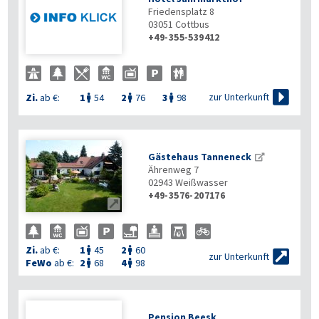
Friedensplatz 8
03051
Cottbus
+49-355-539412

zur Unterkunft
Zi.
ab €:
1
54
2
76
3
98



Gästehaus Tanneneck
Ährenweg 7
02943
Weißwasser
+49-3576-207176

Zi.
ab €:
1
45
2
60



zur Unterkunft
FeWo
ab €:
2
68
4
98


Pension Beesk