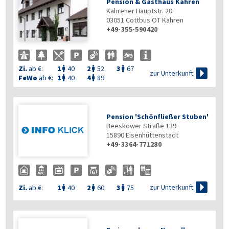
Pension & Gasthaus Kahren
Kahrener Hauptstr. 20
03051
Cottbus OT Kahren
+49-355-590420
Zi.
ab €:
1
40
2
52
3
67




zur Unterkunft
FeWo
ab €:
1
40
4
89


Pension 'Schönfließer Stuben'
Beeskower Straße 139
15890
Eisenhüttenstadt
+49-3364-771280

zur Unterkunft
Zi.
ab €:
1
40
2
60
3
75


