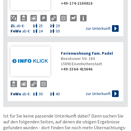
+49-174-2106916
Zi.
ab €:
1
25
2
29



zur Unterkunft
FeWo
ab €:
1
24
2
30


Ferienwohnung Fam. Padel
Beeskower Str. 184
15890
Eisenhüttenstadt
+49-3364-415646

zur Unterkunft
FeWo
ab €:
1
30
2
40


Ist für Sie keine passende Unterkunft dabei? Dann suchen Sie
auf den folgenden Seiten, auf denen die obigen Ergebnisse
gefunden wurden - dort finden Sie noch mehr Übernachtungs­