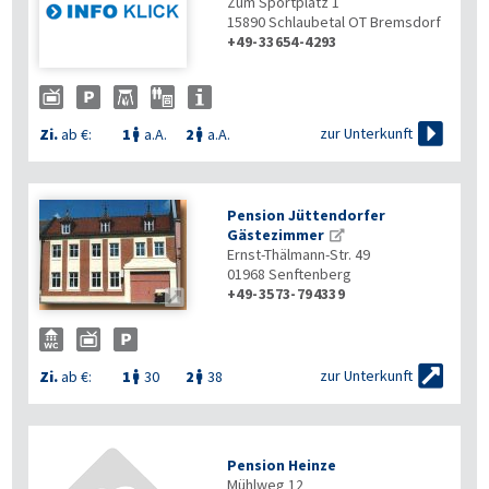
Zum Sportplatz 1
15890
Schlaubetal OT Bremsdorf
+49-33654-4293

zur Unterkunft
Zi.
ab €:
1
a.A.
2
a.A.


Pension Jüttendorfer
Gästezimmer
Ernst-Thälmann-Str. 49
01968
Senftenberg
+49-3573-794339


zur Unterkunft
Zi.
ab €:
1
30
2
38


Pension Heinze
Mühlweg 12