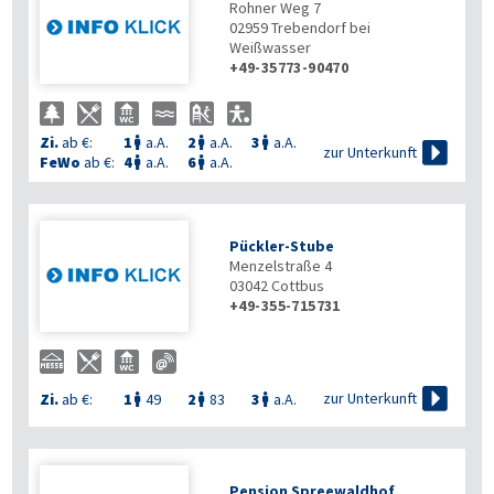
Rohner Weg 7
02959
Trebendorf bei
Weißwasser
+49-35773-90470
Zi.
ab €:
1
a.A.
2
a.A.
3
a.A.




zur Unterkunft
FeWo
ab €:
4
a.A.
6
a.A.


Pückler-Stube
Menzelstraße 4
03042
Cottbus
+49-355-715731

zur Unterkunft
Zi.
ab €:
1
49
2
83
3
a.A.



Pension Spreewaldhof