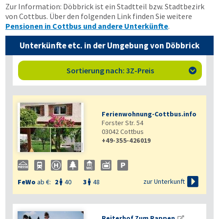
Zur Information: Döbbrick ist ein Stadtteil bzw. Stadtbezirk
von Cottbus. Über den folgenden Link finden Sie weitere
Pensionen in Cottbus und andere Unterkünfte
.
Unterkünfte etc. in der Umgebung von Döbbrick
Sortierung nach: 3Z-Preis

Ferienwohnung-Cottbus.info
Forster Str. 54
03042
Cottbus
+49-355-426019


zur Unterkunft
FeWo
ab €:
2
40
3
48


Reiterhof Zum Rappen