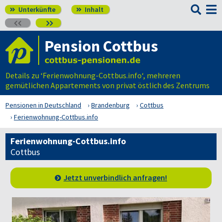

Unterkünfte
Inhalt




Pension Cottbus
Details zu ‘Ferienwohnung-Cottbus.info‘, mehreren
gemütlichen Appartements von privat östlich des Zentrums
Pensionen in Deutschland
Brandenburg
Cottbus
Ferienwohnung-Cottbus.info
Ferienwohnung-Cottbus.info
Cottbus
Jetzt unverbindlich anfragen!