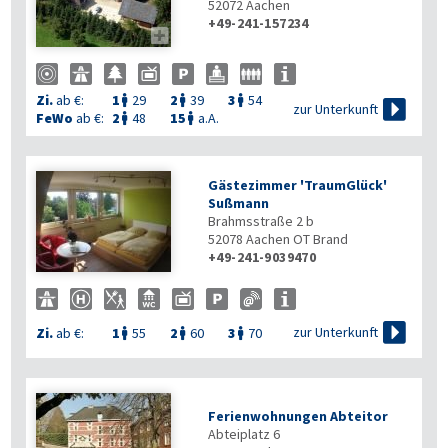
52072
Aachen
+49-241-157234

Zi.
ab €:
1
29
2
39
3
54




zur Unterkunft
FeWo
ab €:
2
48
15
a.A.


Gästezimmer 'TraumGlück'
Sußmann
Brahmsstraße 2 b
52078
Aachen OT Brand
+49-241-9039470

zur Unterkunft
Zi.
ab €:
1
55
2
60
3
70



Ferienwohnungen Abteitor
Abteiplatz 6