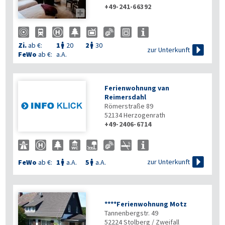
+49-241-66392

Zi.
ab €:
1
20
2
30



zur Unterkunft
FeWo
ab €:
a.A.
Ferienwohnung van
Reimersdahl
Römerstraße 89
52134
Herzogenrath
+49-2406-6714

zur Unterkunft
FeWo
ab €:
1
a.A.
5
a.A.


****Ferienwohnung Motz
Tannenbergstr. 49
52224
Stolberg / Zweifall