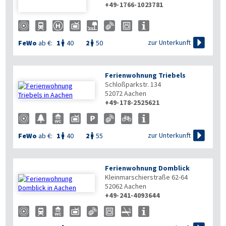
+49-1766-1023781

zur Unterkunft
FeWo
ab €:
1
40
2
50


Ferienwohnung Triebels
Schloßparkstr. 134
52072
Aachen
+49-178-2525621


zur Unterkunft
FeWo
ab €:
1
40
2
55


Ferienwohnung Domblick
Kleinmarschierstraße 62-64
52062
Aachen
+49-241-4093644
