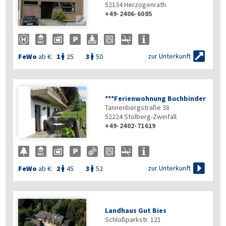
52134
Herzogenrath
+49-2406-6085


zur Unterkunft
FeWo
ab €:
1
25
3
50


***Ferienwohnung Buchbinder
Tannenbergstraße 38
52224
Stolberg-Zweifall
+49-2402-71619

zur Unterkunft
FeWo
ab €:
2
45
3
52


Landhaus Gut Bies
Schloßparkstr. 121