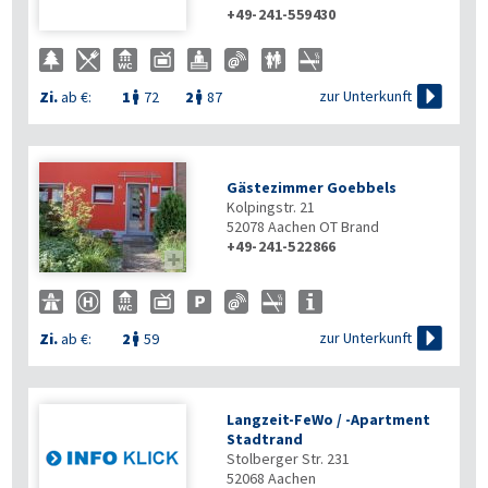
+49-241-559430

zur Unterkunft
Zi.
ab €:
1
72
2
87


Gästezimmer Goebbels
Kolpingstr. 21
52078
Aachen OT Brand
+49-241-522866


zur Unterkunft
Zi.
ab €:
2
59

Langzeit-FeWo / -Apartment
Stadtrand
Stolberger Str. 231
52068
Aachen