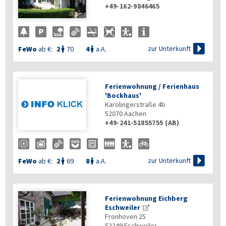
+49-162-9846465

zur Unterkunft
FeWo
ab €:
2
70
4
a.A.


Ferienwohnung / Ferienhaus
'Bockhaus'
Karolingerstraße 4b
52070
Aachen
+49-241-51855755 (AB)

zur Unterkunft
FeWo
ab €:
2
69
8
a.A.


Ferienwohnung Eichberg
Eschweiler
Fronhoven 25
52249
Eschweiler