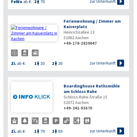

zur Unterkunft
FeWo
ab €:
2
70

Ferienwohnung / Zimmer am
Kaiserplatz
Heinrichsallee 13
52062
Aachen
+49-178-2829047

zur Unterkunft
Zi.
ab €:
1
20
2
26


Boardinghouse Rathsmühle
am Schloss Rahe
Schloss-Rahe-Straße 15
52072
Aachen
+49-241-93670

zur Unterkunft
Zi.
ab €:
1
79
2
89

