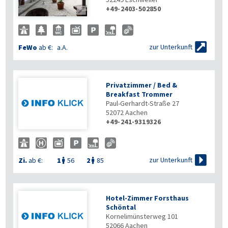
+49-2403-502850


zur Unterkunft
FeWo
ab €:
a.A.
Privatzimmer / Bed &
Breakfast Trommer
Paul-Gerhardt-Straße 27
52072
Aachen
+49-241-9319326

zur Unterkunft
Zi.
ab €:
1
56
2
85


Hotel-Zimmer Forsthaus
Schöntal
Kornelimünsterweg 101
52066
Aachen