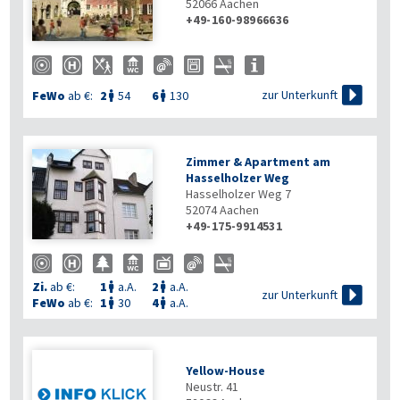
52066
Aachen
+49-160-98966636

zur Unterkunft
FeWo
ab €:
2
54
6
130


Zimmer & Apartment am
Hasselholzer Weg
Hasselholzer Weg 7
52074
Aachen
+49-175-9914531
Zi.
ab €:
1
a.A.
2
a.A.



zur Unterkunft
FeWo
ab €:
1
30
4
a.A.


Yellow-House
Neustr. 41