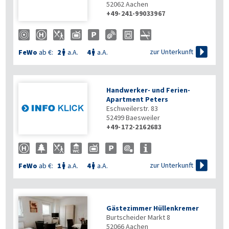
52062
Aachen
+49-241-99033967

zur Unterkunft
FeWo
ab €:
2
a.A.
4
a.A.


Handwerker- und Ferien-
Apartment Peters
Eschweilerstr. 83
52499
Baesweiler
+49-172-2162683

zur Unterkunft
FeWo
ab €:
1
a.A.
4
a.A.


Gästezimmer Hüllenkremer
Burtscheider Markt 8
52066
Aachen