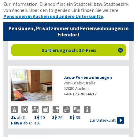
Zur Information: Eilendorf ist ein Stadtteil bzw. Stadtbezirk
von Aachen. Über den folgenden Link finden Sie weitere
Pensionen in Aachen und andere Unterkünfte
.
Pensionen, Privatzimmer und Ferienwohnungen in
Eilendorf
Sortierung nach: 3Z-Preis

Jawa-Ferienwohnungen
Von-Coels-Straße
52080
Aachen
+49-172-9866637

Zi.
ab €:
1
20
2
26
3
39




zur Unterkunft
FeWo
ab €:
a.A.