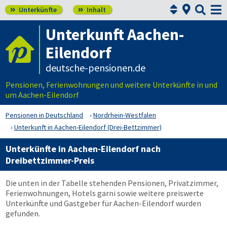



Unterkünfte
Inhalt


Unterkunft Aachen-
Eilendorf
deutsche-pensionen.de
Pensionen, Ferienwohnungen und weitere Unterkünfte in und
um Aachen-Eilendorf
Pensionen in Deutschland
Nordrhein-Westfalen
Unterkunft in Aachen-Eilendorf (Drei-Bettzimmer)
Unterkünfte in Aachen-Eilendorf nach
Dreibettzimmer-Preis
Die unten in der Tabelle stehenden Pensionen, Privatzimmer,
Ferienwohnungen, Hotels garni sowie weitere preiswerte
Unterkünfte und Gastgeber für Aachen-Eilendorf wurden
gefunden.