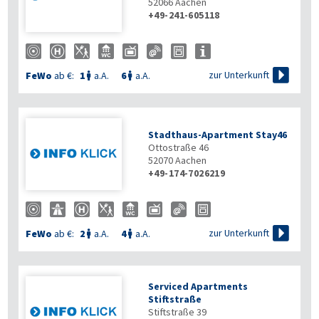
52066
Aachen
+49-241-605118

zur Unterkunft
FeWo
ab €:
1
a.A.
6
a.A.


Stadthaus-Apartment Stay46
Ottostraße 46
52070
Aachen
+49-174-7026219

zur Unterkunft
FeWo
ab €:
2
a.A.
4
a.A.


Serviced Apartments
Stiftstraße
Stiftstraße 39