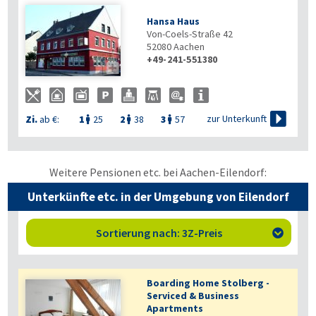
Hansa Haus
Von-Coels-Straße 42
52080
Aachen
+49-241-551380


zur Unterkunft
Zi.
ab €:
1
25
2
38
3
57



Weitere Pensionen etc. bei Aachen-Eilendorf:
Unterkünfte etc. in der Umgebung von Eilendorf
Sortierung nach: 3Z-Preis

Boarding Home Stolberg -
Serviced & Business
Apartments