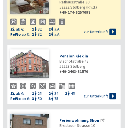
Rathausstraße 30
52222
Stolberg (Rhld.)

+49-174-6257097
Zi.
ab €:
1
32
2
a.A.



zur Unterkunft
FeWo
ab €:
1
32
2
a.A.


Pension Kiek in
Bischofstraße 43
52223
Stolberg
+49-2403-31570

Zi.
ab €:
1
25
2
34
3
45




zur Unterkunft
FeWo
ab €:
3
50
5
75


Ferienwohnung Shon
Breslauer Strasse 10