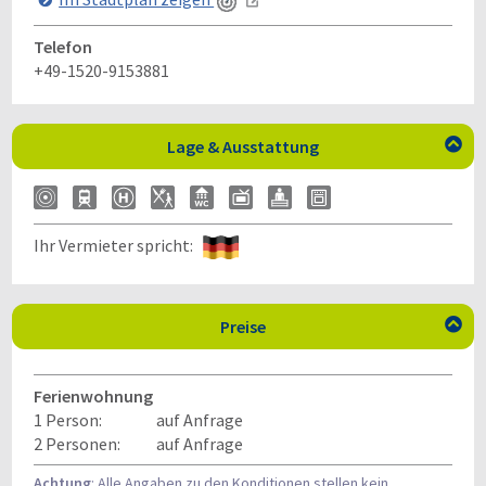
Telefon
+49-1520-9153881
Lage & Ausstattung

Ihr Vermieter spricht:
Preise

Ferienwohnung
1 Person:
auf Anfrage
2 Personen:
auf Anfrage
Achtung
: Alle Angaben zu den Konditionen stellen kein