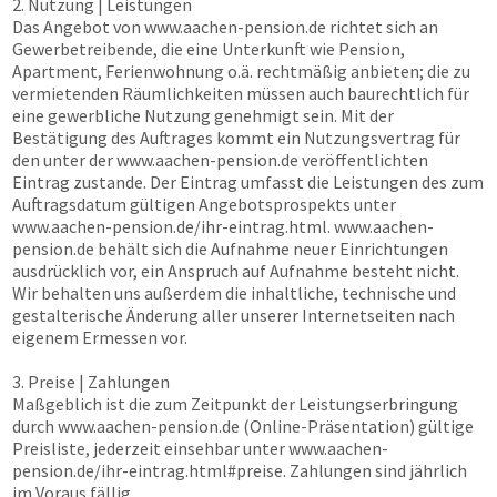
2. Nutzung | Leistungen
Das Angebot von
www.aachen-pension.de
richtet sich an
Gewerbetreibende, die eine Unterkunft wie Pension,
Apartment, Ferienwohnung o.ä. rechtmäßig anbieten; die zu
vermietenden Räumlichkeiten müssen auch baurechtlich für
eine gewerbliche Nutzung genehmigt sein. Mit der
Bestätigung des Auftrages kommt ein Nutzungsvertrag für
den unter der
www.aachen-pension.de
veröffentlichten
Eintrag zustande. Der Eintrag umfasst die Leistungen des zum
Auftragsdatum gültigen Angebotsprospekts unter
www.aachen-pension.de
/ihr-eintrag.html.
www.aachen-
pension.de
behält sich die Aufnahme neuer Einrichtungen
ausdrücklich vor, ein Anspruch auf Aufnahme besteht nicht.
Wir behalten uns außerdem die inhaltliche, technische und
gestalterische Änderung aller unserer Internetseiten nach
eigenem Ermessen vor.
3. Preise | Zahlungen
Maßgeblich ist die zum Zeitpunkt der Leistungserbringung
durch
www.aachen-pension.de
(Online-Präsentation) gültige
Preisliste, jederzeit einsehbar unter
www.aachen-
pension.de
/ihr-eintrag.html#preise. Zahlungen sind jährlich
im Voraus fällig.