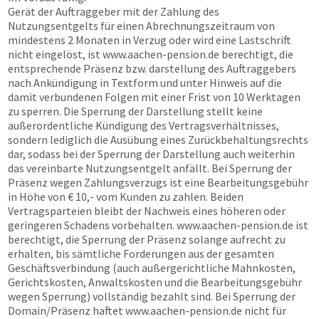
Gerät der Auftraggeber mit der Zahlung des
Nutzungsentgelts für einen Abrechnungszeitraum von
mindestens 2 Monaten in Verzug oder wird eine Lastschrift
nicht eingelöst, ist
www.aachen-pension.de
berechtigt, die
entsprechende Präsenz bzw. darstellung des Auftraggebers
nach Ankündigung in Textform und unter Hinweis auf die
damit verbundenen Folgen mit einer Frist von 10 Werktagen
zu sperren. Die Sperrung der Darstellung stellt keine
außerordentliche Kündigung des Vertragsverhältnisses,
sondern lediglich die Ausübung eines Zurückbehaltungsrechts
dar, sodass bei der Sperrung der Darstellung auch weiterhin
das vereinbarte Nutzungsentgelt anfällt. Bei Sperrung der
Präsenz wegen Zahlungsverzugs ist eine Bearbeitungsgebühr
in Höhe von € 10,- vom Kunden zu zahlen. Beiden
Vertragsparteien bleibt der Nachweis eines höheren oder
geringeren Schadens vorbehalten.
www.aachen-pension.de
ist
berechtigt, die Sperrung der Präsenz solange aufrecht zu
erhalten, bis sämtliche Forderungen aus der gesamten
Geschäftsverbindung (auch außergerichtliche Mahnkosten,
Gerichtskosten, Anwaltskosten und die Bearbeitungsgebühr
wegen Sperrung) vollständig bezahlt sind. Bei Sperrung der
Domain/Präsenz haftet
www.aachen-pension.de
nicht für