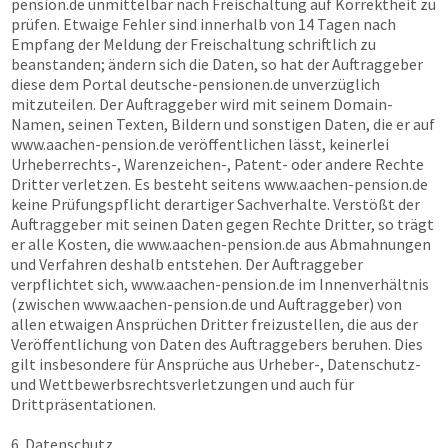
pension.de
unmittelbar nach Freischaltung auf Korrektheit zu
prüfen. Etwaige Fehler sind innerhalb von 14 Tagen nach
Empfang der Meldung der Freischaltung schriftlich zu
beanstanden; ändern sich die Daten, so hat der Auftraggeber
diese dem Portal
deutsche-pensionen.de
unverzüglich
mitzuteilen. Der Auftraggeber wird mit seinem Domain-
Namen, seinen Texten, Bildern und sonstigen Daten, die er auf
www.aachen-pension.de
veröffentlichen lässt, keinerlei
Urheberrechts-, Warenzeichen-, Patent- oder andere Rechte
Dritter verletzen. Es besteht seitens
www.aachen-pension.de
keine Prüfungspflicht derartiger Sachverhalte. Verstößt der
Auftraggeber mit seinen Daten gegen Rechte Dritter, so trägt
er alle Kosten, die
www.aachen-pension.de
aus Abmahnungen
und Verfahren deshalb entstehen. Der Auftraggeber
verpflichtet sich,
www.aachen-pension.de
im Innenverhältnis
(zwischen
www.aachen-pension.de
und Auftraggeber) von
allen etwaigen Ansprüchen Dritter freizustellen, die aus der
Veröffentlichung von Daten des Auftraggebers beruhen. Dies
gilt insbesondere für Ansprüche aus Urheber-, Datenschutz-
und Wettbewerbsrechtsverletzungen und auch für
Drittpräsentationen.
6. Datenschutz