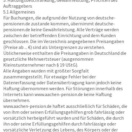
5. Haftungsbeschränkung, Gewährleistung, Pflichten des
Auftraggebers
5.1 Allgemeines
Für Buchungen, die aufgrund der Nutzung von
deutsche-
pensionen.de
zustande kommen, übernimmt
deutsche-
pensionen.de
keine Gewährleistung. Alle Verträge werden
zwischen der betreffenden Einrichtung und dem Kunden
geschlossen. Die im Verzeichnis angegebenen Preisangaben
(Preise ab ... €) sind als Untergrenzen zu verstehen.
Üblicherweise enthalten die Preisangaben in Deutschland die
gesetzliche Mehrwertsteuer (ausgenommen
Kleinstunternehmer nach § 19 UStG).
Alle Angaben wurden mit größter Sorgfalt
zusammengestellt. Für etwaige Fehler bei der
Datenerfassung oder Datenübertragung kann jedoch keine
Haftung übernommen werden. Für Störungen innerhalb des
Internets kann
www.aachen-pension.de
keine Haftung
übernehmen.
www.aachen-pension.de
haftet ausschließlich für Schäden, die
von ihm oder seinen Erfüllungsgehilfen grob fahrlässig oder
vorsätzlich herbeigeführt wurden und für Schäden, die durch
ihn oder seine Erfüllungsgehilfen durch fahrlässige oder
vorsätzliche Verletzung des Lebens, des Körpers oder der