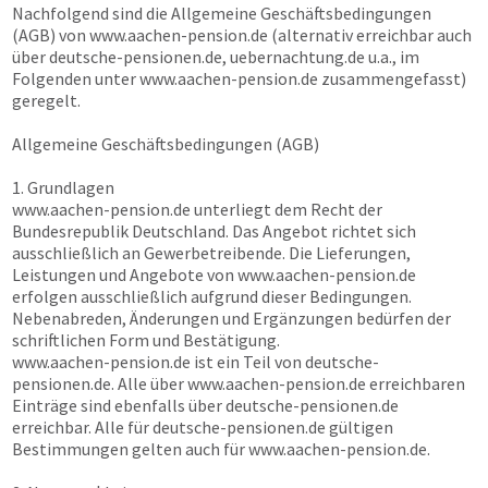
Nachfolgend sind die Allgemeine Geschäftsbedingungen
(AGB) von
www.aachen-pension.de
(alternativ erreichbar auch
über
deutsche-pensionen.de, uebernachtung.de
u.a., im
Folgenden unter
www.aachen-pension.de
zusammengefasst)
geregelt.
Allgemeine Geschäftsbedingungen (AGB)
1. Grundlagen
www.aachen-pension.de
unterliegt dem Recht der
Bundesrepublik Deutschland. Das Angebot richtet sich
ausschließlich an Gewerbetreibende. Die Lieferungen,
Leistungen und Angebote von
www.aachen-pension.de
erfolgen ausschließlich aufgrund dieser Bedingungen.
Nebenabreden, Änderungen und Ergänzungen bedürfen der
schriftlichen Form und Bestätigung.
www.aachen-pension.de
ist ein Teil von
deutsche-
pensionen.de
. Alle über
www.aachen-pension.de
erreichbaren
Einträge sind ebenfalls über
deutsche-pensionen.de
erreichbar. Alle für
deutsche-pensionen.de
gültigen
Bestimmungen gelten auch für
www.aachen-pension.de
.