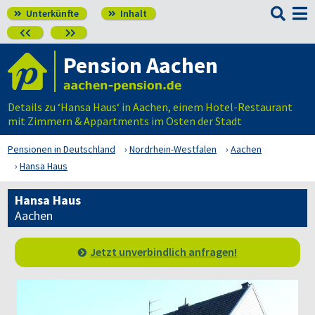

Unterkünfte
Inhalt




Pension Aachen
Details zu ‘Hansa Haus‘ in Aachen, einem Hotel-Restaurant
mit Zimmern & Appartments im Osten der Stadt
Pensionen in Deutschland
Nordrhein-Westfalen
Aachen
Hansa Haus
Hansa Haus
Aachen
Jetzt unverbindlich anfragen!