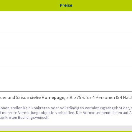
Preise
uer und Saison
siehe Homepage
, z.B. 375 € für 4 Personen & 4 Näc
tionen stellen kein konkretes oder vollständiges Vermietungsangebot dar, 
nd mehrere Vermietungsobjekte vorhanden. Der Vermieter nennt Ihnen auf A
n konkreten Buchungswunsch.