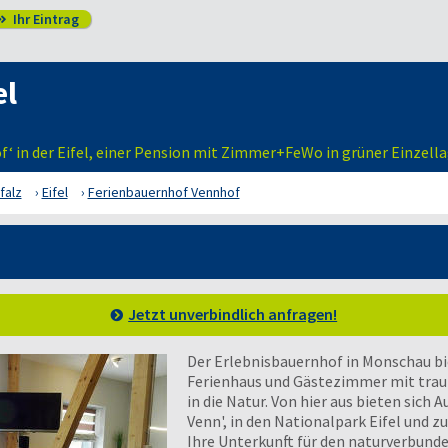
Ihr Eintrag

el
f‘ in der Eifel, einer Pension mit Zimmer+FeWo in grüner Einzell
falz
Eifel
Ferienbauernhof Vennhof
Jetzt unverbindlich anfragen!
Der Erlebnisbauernhof in Monschau b
Ferienhaus und Gästezimmer mit traum
in die Natur. Von hier aus bieten sich 
Venn', in den Nationalpark Eifel und zu
Ihre Unterkunft für den naturverbunde