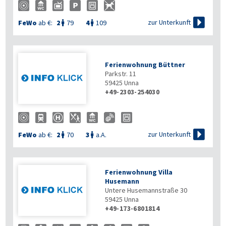

zur Unterkunft
FeWo
ab €:
2
79
4
109


Ferienwohnung Büttner
Parkstr. 11
59425
Unna
+49-2303-254030

zur Unterkunft
FeWo
ab €:
2
70
3
a.A.


Ferienwohnung Villa
Husemann
Untere Husemannstraße 30
59425
Unna
+49-173-6801814