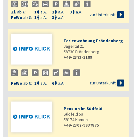
Zi.
ab €:
1
a.A.
2
a.A.
3
a.A.




zur Unterkunft
FeWo
ab €:
1
a.A.
3
a.A.


Ferienwohnung Fröndenberg
Jägertal 21
58730
Fröndenberg
+49-2373-2189

zur Unterkunft
FeWo
ab €:
2
a.A.
6
a.A.


Pension Im Südfeld
Südfeld 5a
59174
Kamen
+49-2307-9937875