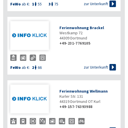

zur Unterkunft
FeWo
ab €:
1
55
3
75


Ferienwohnung Brackel
Westkamp 72
44309
Dortmund
+49-231-7769105

zur Unterkunft
FeWo
ab €:
2
66

Ferienwohnung Wellmann
Kurler Str. 131
44319
Dortmund OT Kurl
+49-157-76393988