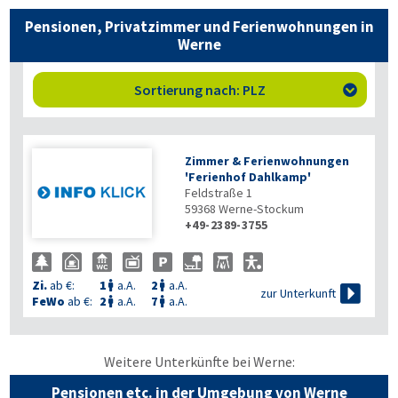
Pensionen, Privatzimmer und Ferienwohnungen in
Werne
Sortierung nach: PLZ

Zimmer & Ferienwohnungen
'Ferienhof Dahlkamp'
Feldstraße 1
59368
Werne-Stockum
+49-2389-3755
Zi.
ab €:
1
a.A.
2
a.A.



zur Unterkunft
FeWo
ab €:
2
a.A.
7
a.A.


Weitere Unterkünfte bei Werne:
Pensionen etc. in der Umgebung von Werne