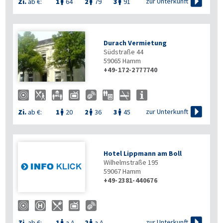

zur Unterkunft
Zi.
ab €:
1
64
2
79
3
91



Durach Vermietung
Südstraße 44
59065
Hamm
+49-172-2777740

zur Unterkunft
Zi.
ab €:
1
20
2
36
3
45



Hotel Lippmann am Boll
Wilhelmstraße 195
59067
Hamm
+49-2381-440676

zur Unterkunft
Zi.
ab €:
1
a.A.
2
a.A.

