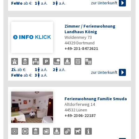

zur Unterkunft
FeWo
ab €:
1
a.A.
3
a.A.


Zimmer / Ferienwohnung
Landhaus König
Woldenmey 73
44329
Dortmund
+49-231-8472621
Zi.
ab €:
1
a.A.
2
a.A.



zur Unterkunft
FeWo
ab €:
3
a.A.

Ferienwohnung Familie Smuda
Altdorferweg 14
44532
Lünen
+49-2306-22187