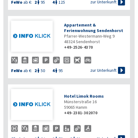

zur Unterkunft
FeWo
ab €:
2
95
4
125


Appartement &
Ferienwohnung Sendenhorst
Pfarrer-Westermann-Weg 9
48324
Sendenhorst
+49-2526-4370

zur Unterkunft
FeWo
ab €:
2
50
4
95


Hotel Limok Rooms
Münsterstraße 16
59065
Hamm
+49-2381-302070