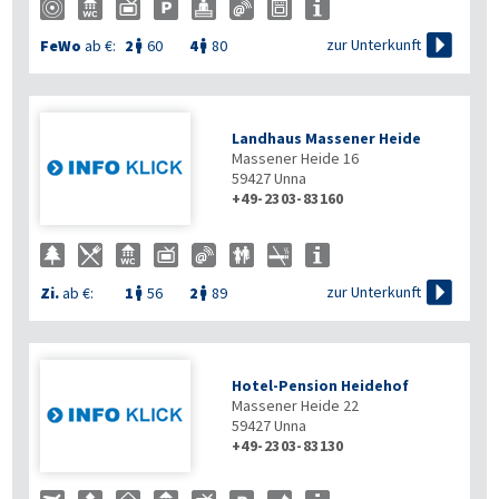

zur Unterkunft
FeWo
ab €:
2
60
4
80


Landhaus Massener Heide
Massener Heide 16
59427
Unna
+49-2303-83160

zur Unterkunft
Zi.
ab €:
1
56
2
89


Hotel-Pension Heidehof
Massener Heide 22
59427
Unna
+49-2303-83130