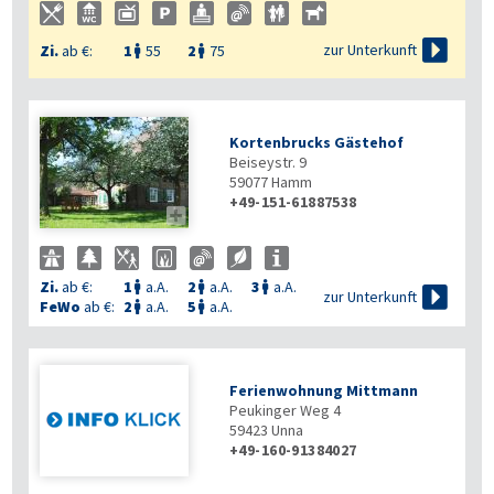

zur Unterkunft
Zi.
ab €:
1
55
2
75


Kortenbrucks Gästehof
Beiseystr. 9
59077
Hamm
+49-151-61887538

Zi.
ab €:
1
a.A.
2
a.A.
3
a.A.




zur Unterkunft
FeWo
ab €:
2
a.A.
5
a.A.


Ferienwohnung Mittmann
Peukinger Weg 4
59423
Unna
+49-160-91384027