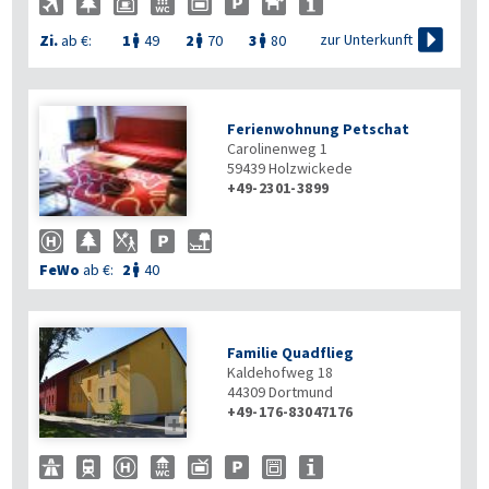

zur Unterkunft
Zi.
ab €:
1
49
2
70
3
80



Ferienwohnung Petschat
Carolinenweg 1
59439
Holzwickede
+49-2301-3899
FeWo
ab €:
2
40

Familie Quadflieg
Kaldehofweg 18
44309
Dortmund
+49-176-83047176
