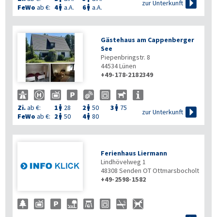

zur Unterkunft
FeWo
ab €:
4
a.A.
6
a.A.


Gästehaus am Cappenberger
See
Piepenbringstr. 8
44534
Lünen
+49-178-2182349
Zi.
ab €:
1
28
2
50
3
75




zur Unterkunft
FeWo
ab €:
2
50
4
80


Ferienhaus Liermann
Lindhövelweg 1
48308
Senden OT Ottmarsbocholt
+49-2598-1582