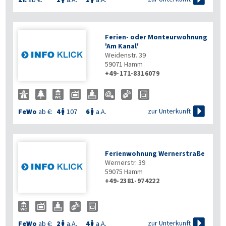
Ferien- oder Monteurwohnung
'Am Kanal'
Weidenstr. 39
59071
Hamm
+49-171-8316079

zur Unterkunft
FeWo
ab €:
4
107
6
a.A.


Ferienwohnung Wernerstraße
Wernerstr. 39
59075
Hamm
+49-2381-974222

zur Unterkunft
FeWo
ab €:
2
a.A.
4
a.A.

