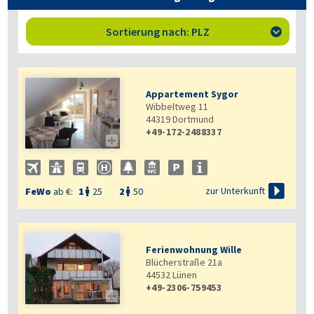
Sortierung nach: PLZ

Appartement Sygor
Wibbeltweg 11
44319
Dortmund
+49-172-2488337


zur Unterkunft
FeWo
ab €:
1
25
2
50


Ferienwohnung Wille
Blücherstraße 21a
44532
Lünen
+49-2306-759453
