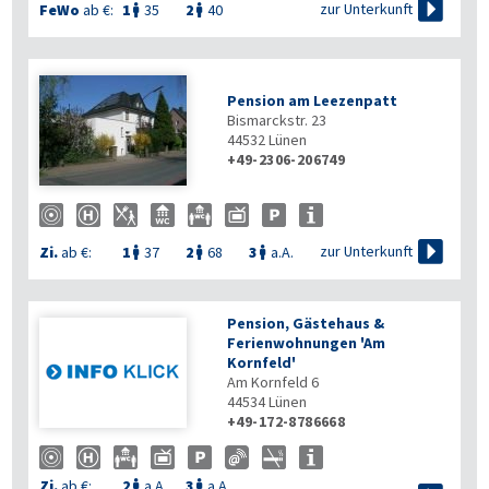

zur Unterkunft
FeWo
ab €:
1
35
2
40


Pension am Leezenpatt
Bismarckstr. 23
44532
Lünen
+49-2306-206749

zur Unterkunft
Zi.
ab €:
1
37
2
68
3
a.A.



Pension, Gästehaus &
Ferienwohnungen 'Am
Kornfeld'
Am Kornfeld 6
44534
Lünen
+49-172-8786668
Zi.
ab €:
2
a.A.
3
a.A.

