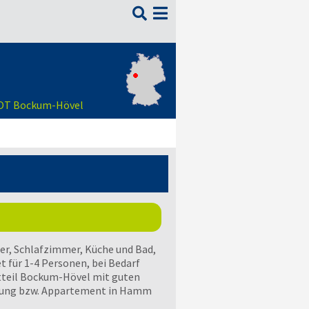

m OT Bockum-Hövel
, Schlafzimmer, Küche und Bad,
 für 1-4 Personen, bei Bedarf
dtteil Bockum-Hövel mit guten
nung bzw. Appartement in Hamm