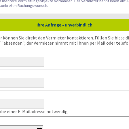
nd mehrere Vermietungsobjekte vorhanden. Der Vermieter nennt Ihnen auf A
n konkreten Buchungswunsch.
Ihre Anfrage - unverbindlich
önnen Sie direkt den Vermieter kontaktieren. Füllen Sie bitte die
f "absenden"; der Vermieter nimmt mit Ihnen per Mail oder telefo
gabe einer E-Mailadresse notwendig.