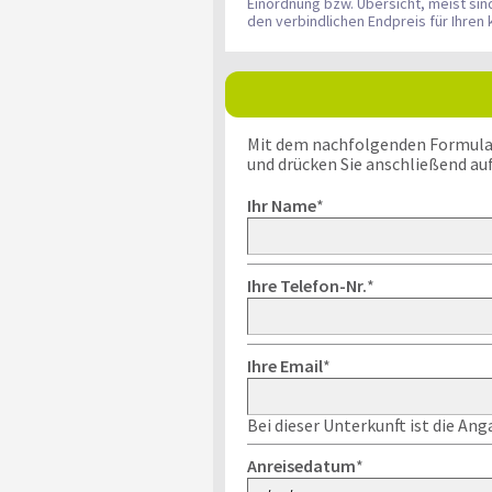
Einordnung bzw. Übersicht, meist si
den verbindlichen Endpreis für Ihre
Mit dem nachfolgenden Formular k
und drücken Sie anschließend au
Ihr Name
*
Ihre Telefon-Nr.
*
Ihre Email
*
Bei dieser Unterkunft ist die An
Anreisedatum
*