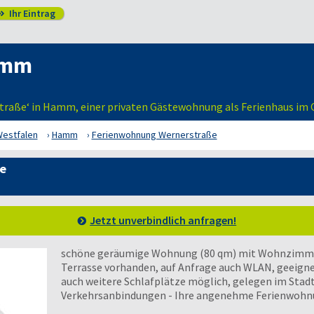
Ihr Eintrag

amm
straße‘ in Hamm, einer privaten Gästewohnung als Ferienhaus i
Westfalen
Hamm
Ferienwohnung Wernerstraße
e
Jetzt unverbindlich anfragen!
schöne geräumige Wohnung (80 qm) mit Wohnzimmer
Terrasse vorhanden, auf Anfrage auch WLAN, geeignet
auch weitere Schlafplätze möglich, gelegen im Sta
Verkehrsanbindungen - Ihre angenehme Ferienwoh