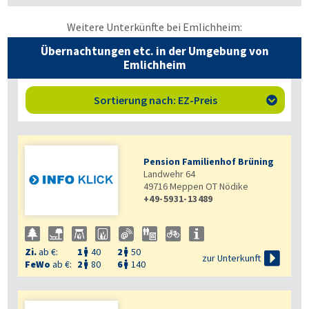
Weitere Unterkünfte bei Emlichheim:
Übernachtungen etc. in der Umgebung von
Emlichheim
Sortierung nach: EZ-Preis

Pension Familienhof Brüning
Landwehr 64
49716
Meppen OT Nödike
+49-5931-13489
Zi.
ab €:
1
40
2
50



zur Unterkunft
FeWo
ab €:
2
80
6
140

