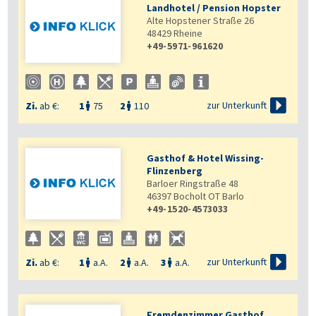
Landhotel / Pension Hopster
Alte Hopstener Straße 26
48429
Rheine
+49-5971-961620

zur Unterkunft
Zi.
ab €:
1
75
2
110


Gasthof & Hotel Wissing-
Flinzenberg
Barloer Ringstraße 48
46397
Bocholt OT Barlo
+49-1520-4573033

zur Unterkunft
Zi.
ab €:
1
a.A.
2
a.A.
3
a.A.



Fremdenzimmer Gasthof