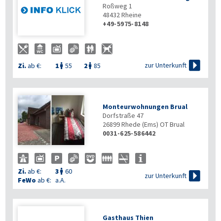
Roßweg 1
48432
Rheine
+49-5975-8148

zur Unterkunft
Zi.
ab €:
1
55
2
85


Monteurwohnungen Brual
Dorfstraße 47
26899
Rhede (Ems) OT Brual
0031-625-586442
Zi.
ab €:
3
60


zur Unterkunft
FeWo
ab €:
a.A.
Gasthaus Thien