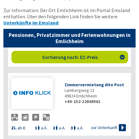
Zur Information: Der Ort Emlichheim ist im Portal Emsland
enthalten. Über den folgenden Link finden Sie weitere
Unterkünfte im Emsland
.
Pensionen, Privatzimmer und Ferienwohnungen in
Emlichheim
Sortierung nach: EZ-Preis

Zimmervermietung Alte Post
Lambergweg 23
49824
Emlichheim
+49-152-22868961

zur Unterkunft
Zi.
ab €:
1
a.A.
2
a.A.
3
a.A.


