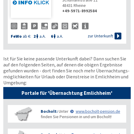
Schumannstraße 12
48431
Rheine
+49-5971-8992584

zur Unterkunft
FeWo
ab €:
2
a.A.
6
a.A.


Ist für Sie keine passende Unterkunft dabei? Dann suchen Sie
auf den folgenden Seiten, auf denen die obigen Ergebnisse
gefunden wurden - dort finden Sie noch mehr Übernachtungs­
möglichkeiten für Urlaub oder Dienstreise in Emlichheim und
Umgebung:
Portale für 'Übernachtung Emlichheim'
Bocholt:
Unter
www.bocholt-pension.de
finden Sie Pensionen in und um Bocholt!