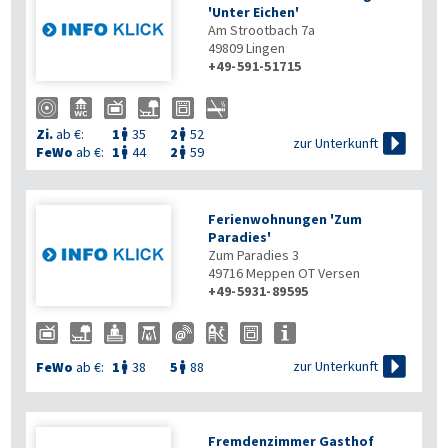
'Unter Eichen'
Am Strootbach 7a
49809
Lingen
+49-591-51715
Zi.
ab €:
1
35
2
52



zur Unterkunft
FeWo
ab €:
1
44
2
59


Ferienwohnungen 'Zum
Paradies'
Zum Paradies 3
49716
Meppen OT Versen
+49-5931-89595

zur Unterkunft
FeWo
ab €:
1
38
5
88


Fremdenzimmer Gasthof