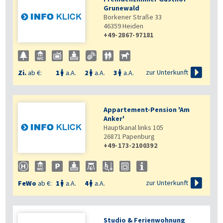
Grunewald
Borkener Straße 33
46359
Heiden
+49-2867-97181

zur Unterkunft
Zi.
ab €:
1
a.A.
2
a.A.
3
a.A.



Appartement-Pension 'Am
Anker'
Hauptkanal links 105
26871
Papenburg
+49-173-2100392

zur Unterkunft
FeWo
ab €:
1
a.A.
4
a.A.


Studio & Ferienwohnung