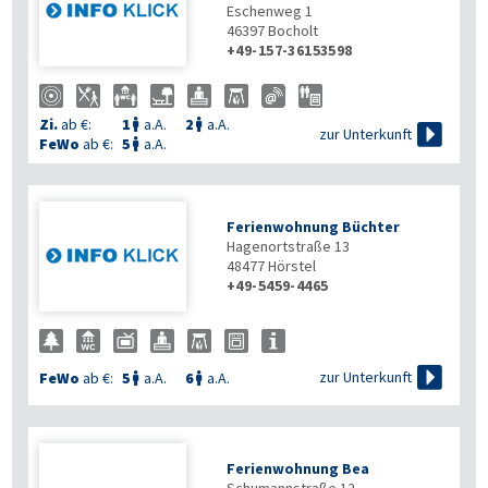
Eschenweg 1
46397
Bocholt
+49-157-36153598
Zi.
ab €:
1
a.A.
2
a.A.



zur Unterkunft
FeWo
ab €:
5
a.A.

Ferienwohnung Büchter
Hagenortstraße 13
48477
Hörstel
+49-5459-4465

zur Unterkunft
FeWo
ab €:
5
a.A.
6
a.A.


Ferienwohnung Bea