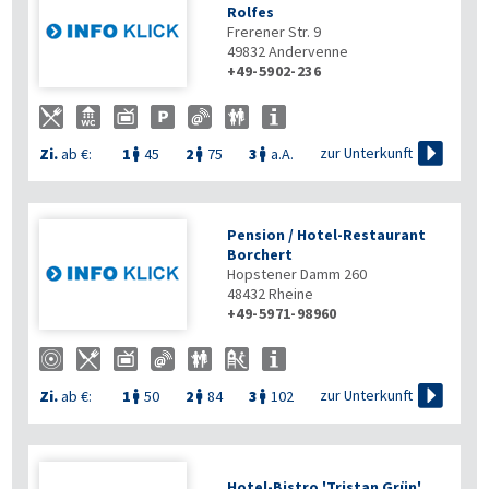
Rolfes
Frerener Str. 9
49832
Andervenne
+49-5902-236

zur Unterkunft
Zi.
ab €:
1
45
2
75
3
a.A.



Pension / Hotel-Restaurant
Borchert
Hopstener Damm 260
48432
Rheine
+49-5971-98960

zur Unterkunft
Zi.
ab €:
1
50
2
84
3
102



Hotel-Bistro 'Tristan Grün'