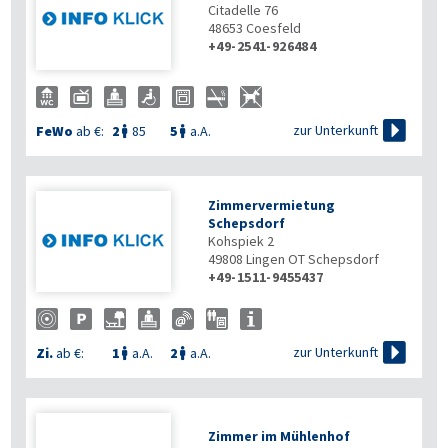
Citadelle 76
48653
Coesfeld
+49-2541-926484

zur Unterkunft
FeWo
ab €:
2
85
5
a.A.


Zimmervermietung
Schepsdorf
Kohspiek 2
49808
Lingen OT Schepsdorf
+49-1511-9455437

zur Unterkunft
Zi.
ab €:
1
a.A.
2
a.A.


Zimmer im Mühlenhof