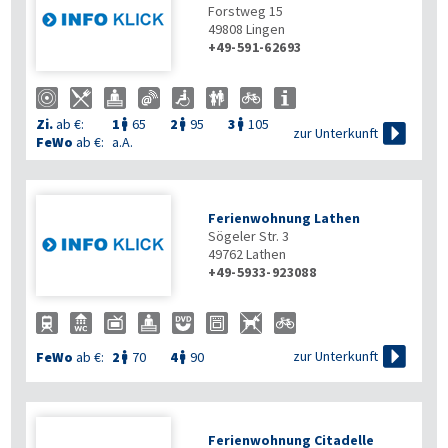
Forstweg 15
49808
Lingen
+49-591-62693
Zi.
ab €:
1
65
2
95
3
105




zur Unterkunft
FeWo
ab €:
a.A.
Ferienwohnung Lathen
Sögeler Str. 3
49762
Lathen
+49-5933-923088

zur Unterkunft
FeWo
ab €:
2
70
4
90


Ferienwohnung Citadelle