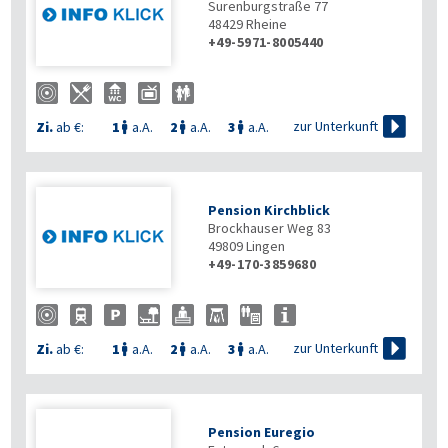
Surenburgstraße 77
48429
Rheine
+49-5971-8005440

zur Unterkunft
Zi.
ab €:
1
a.A.
2
a.A.
3
a.A.



Pension Kirchblick
Brockhauser Weg 83
49809
Lingen
+49-170-3859680

zur Unterkunft
Zi.
ab €:
1
a.A.
2
a.A.
3
a.A.



Pension Euregio