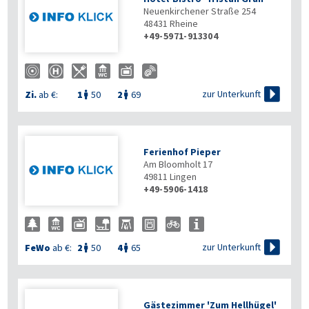
Neuenkirchener Straße 254
48431
Rheine
+49-5971-913304

zur Unterkunft
Zi.
ab €:
1
50
2
69


Ferienhof Pieper
Am Bloomholt 17
49811
Lingen
+49-5906-1418

zur Unterkunft
FeWo
ab €:
2
50
4
65


Gästezimmer 'Zum Hellhügel'