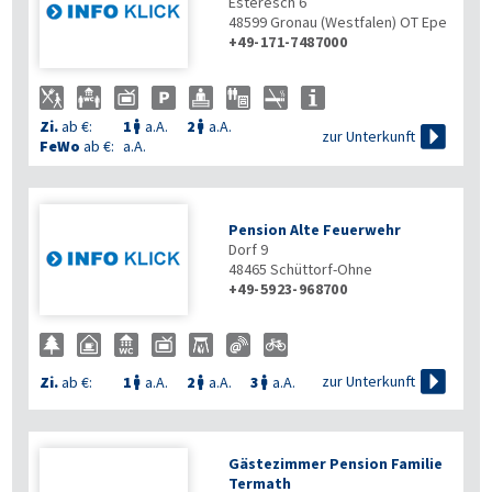
Esteresch 6
48599
Gronau (Westfalen) OT Epe
+49-171-7487000
Zi.
ab €:
1
a.A.
2
a.A.



zur Unterkunft
FeWo
ab €:
a.A.
Pension Alte Feuerwehr
Dorf 9
48465
Schüttorf-Ohne
+49-5923-968700

zur Unterkunft
Zi.
ab €:
1
a.A.
2
a.A.
3
a.A.



Gästezimmer Pension Familie
Termath