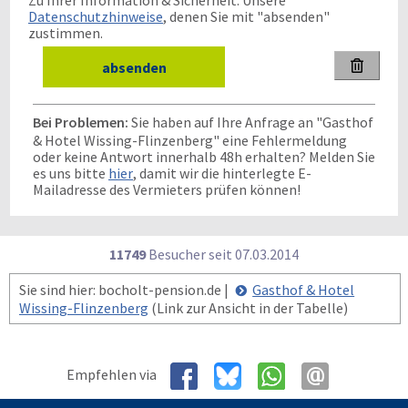
Zu Ihrer Information & Sicherheit: Unsere
Datenschutzhinweise
, denen Sie mit "absenden"
zustimmen.

Bei Problemen:
Sie haben auf Ihre Anfrage an "Gasthof
& Hotel Wissing-Flinzenberg" eine Fehlermeldung
oder keine Antwort innerhalb 48h erhalten? Melden Sie
es uns bitte
hier
, damit wir die hinterlegte E-
Mailadresse des Vermieters prüfen können!
11749
Besucher seit
0
7.0
3.2
0
1
4
Sie sind hier: bocholt-pension.de |
Gasthof & Hotel
Wissing-Flinzenberg
(Link zur Ansicht in der Tabelle)
Empfehlen via