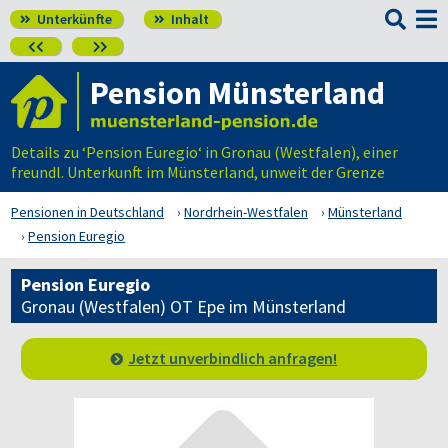

Unterkünfte
Inhalt




Pension Münsterland
Details zu ‘Pension Euregio‘ in Gronau (Westfalen), einer
freundl. Unterkunft im Münsterland, unweit der Grenze
Pensionen in Deutschland
Nordrhein-Westfalen
Münsterland
Pension Euregio
Pension Euregio
Gronau (Westfalen) OT Epe im Münsterland
Jetzt unverbindlich anfragen!