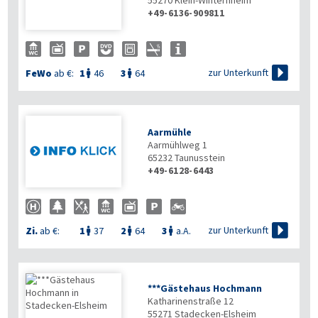
55270
Klein-Winternheim
+49-6136-909811

zur Unterkunft
FeWo
ab €:
1
46
3
64


Aarmühle
Aarmühlweg 1
65232
Taunusstein
+49-6128-6443

zur Unterkunft
Zi.
ab €:
1
37
2
64
3
a.A.



***Gästehaus Hochmann
Katharinenstraße 12
55271
Stadecken-Elsheim