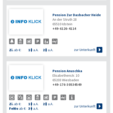
Pension Zur Dasbacher Heide
An der Struth 28
65510
Idstein
+49-6126-4114

zur Unterkunft
Zi.
ab €:
1
a.A.
2
a.A.


Pension Anuschka
Elisabethenstr. 10
65203
Wiesbaden
+49-176-30534549
Zi.
ab €:
1
a.A.
2
a.A.



zur Unterkunft
FeWo
ab €:
3
a.A.
