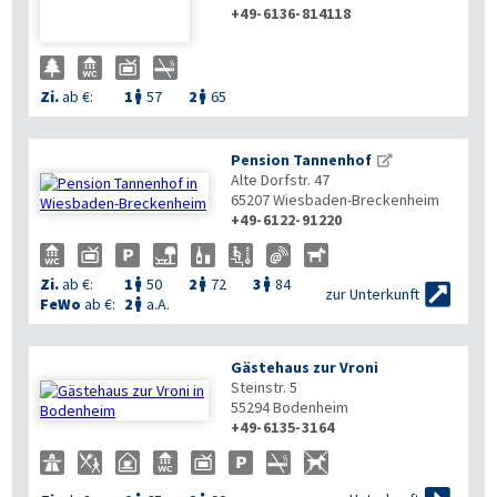
+49-6136-814118
Zi.
ab €:
1
57
2
65


Pension Tannenhof
Alte Dorfstr. 47
65207
Wiesbaden-Breckenheim
+49-6122-91220

Zi.
ab €:
1
50
2
72
3
84




zur Unterkunft
FeWo
ab €:
2
a.A.

Gästehaus zur Vroni
Steinstr. 5
55294
Bodenheim
+49-6135-3164