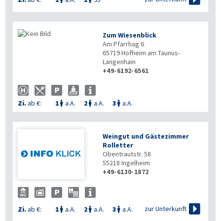
Zum Wiesenblick
Am Pfarrhag 6
65719
Hofheim am Taunus-
Langenhain
+49-6192-6561
Zi.
ab €:
1
a.A.
2
a.A.
3
a.A.



Weingut und Gästezimmer
Rolletter
Obentrautstr. 58
55218
Ingelheim
+49-6130-1872

zur Unterkunft
Zi.
ab €:
1
a.A.
2
a.A.
3
a.A.


