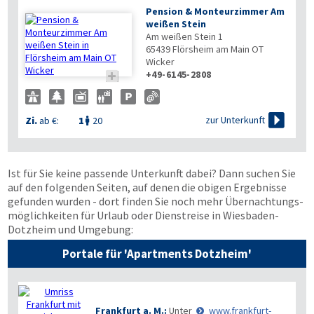
Pension & Monteurzimmer Am
weißen Stein
Am weißen Stein 1
65439
Flörsheim am Main OT
Wicker
+49-6145-2808


zur Unterkunft
Zi.
ab €:
1
20

Ist für Sie keine passende Unterkunft dabei? Dann suchen Sie
auf den folgenden Seiten, auf denen die obigen Ergebnisse
gefunden wurden - dort finden Sie noch mehr Übernachtungs­
möglichkeiten für Urlaub oder Dienstreise in Wiesbaden-
Dotzheim und Umgebung:
Portale für 'Apartments Dotzheim'
Frankfurt a. M.:
Unter
www.frankfurt-