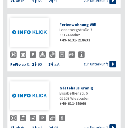

zur Unterkunft
Zi.
ab €:
1
65
2
90


Ferienwohnung Will
Lennebergstraße 7
55124
Mainz
+49-6131-218633

zur Unterkunft
FeWo
ab €:
2
90
3
a.A.


Gästehaus Kranig
Elisabethenstr. 6
65203
Wiesbaden
+49-611-65069

zur Unterkunft
Zi.
ab €:
1
a.A.
2
95

