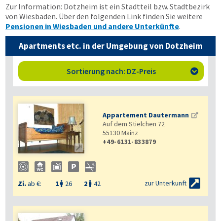
Zur Information: Dotzheim ist ein Stadtteil bzw. Stadtbezirk
von Wiesbaden. Über den folgenden Link finden Sie weitere
Pensionen in Wiesbaden und andere Unterkünfte
.
Apartments etc. in der Umgebung von Dotzheim
Sortierung nach: DZ-Preis

Appartement Dautermann
Auf dem Stielchen 72
55130
Mainz
+49-6131-833879


zur Unterkunft
Zi.
ab €:
1
26
2
42

