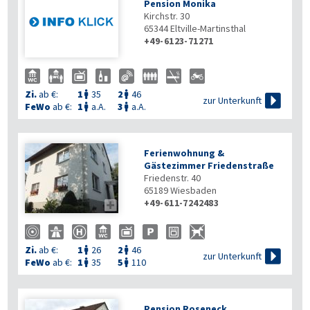
Pension Monika
Kirchstr. 30
65344
Eltville-Martinsthal
+49-6123-71271
Zi.
ab €:
1
35
2
46



zur Unterkunft
FeWo
ab €:
1
a.A.
3
a.A.


Ferienwohnung &
Gästezimmer Friedenstraße
Friedenstr. 40
65189
Wiesbaden
+49-611-7242483

Zi.
ab €:
1
26
2
46



zur Unterkunft
FeWo
ab €:
1
35
5
110


Pension Roseneck