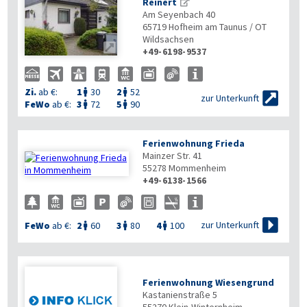
Reinert
Am Seyenbach 40
65719
Hofheim am Taunus / OT
Wildsachsen

+49-6198-9537
Zi.
ab €:
1
30
2
52



zur Unterkunft
FeWo
ab €:
3
72
5
90


Ferienwohnung Frieda
Mainzer Str. 41
55278
Mommenheim
+49-6138-1566


zur Unterkunft
FeWo
ab €:
2
60
3
80
4
100



Ferienwohnung Wiesengrund
Kastanienstraße 5