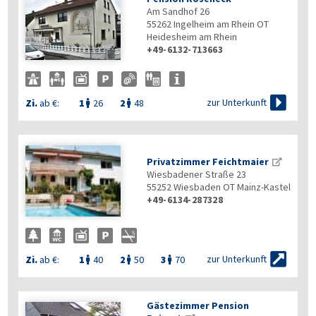
Am Sandhof 26
55262
Ingelheim am Rhein OT
Heidesheim am Rhein
+49-6132-713663

zur Unterkunft
Zi.
ab €:
1
26
2
48


Privatzimmer Feichtmaier
Wiesbadener Straße 23
55252
Wiesbaden OT Mainz-Kastel
+49-6134-287328


zur Unterkunft
Zi.
ab €:
1
40
2
50
3
70



Gästezimmer Pension