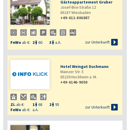
Gästeappartement Gruber
Josef-Brix-Straße 12
65187
Wiesbaden
+49-611-806887


zur Unterkunft
FeWo
ab €:
2
60
3
a.A.


Hotel Weingut Duchmann
Mainzer Str. 5
65239
Hochheim a. M.
+49-6146-9050
Zi.
ab €:
1
68
2
95



zur Unterkunft
FeWo
ab €:
a.A.