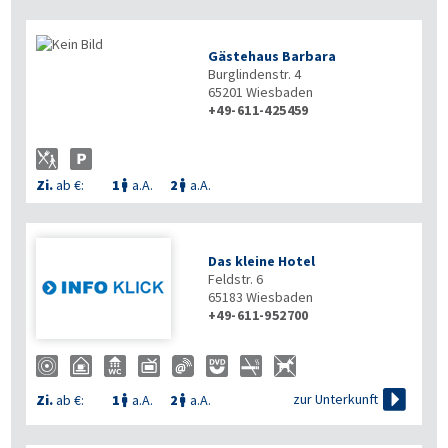
Gästehaus Barbara
Burglindenstr. 4
65201
Wiesbaden
+49-611-425459
Zi.
ab €:
1
a.A.
2
a.A.


Das kleine Hotel
Feldstr. 6
65183
Wiesbaden
+49-611-952700

zur Unterkunft
Zi.
ab €:
1
a.A.
2
a.A.

