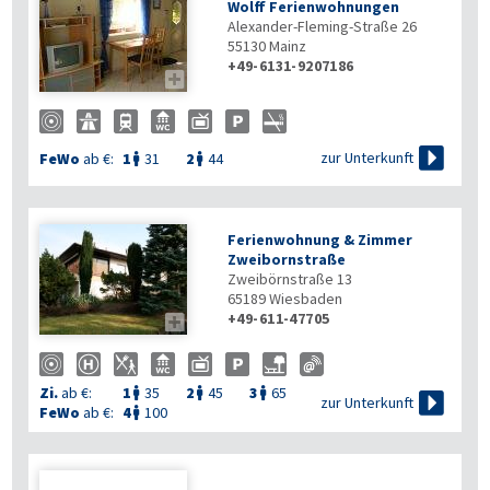
Wolff Ferienwohnungen
Alexander-Fleming-Straße 26
55130
Mainz
+49-6131-9207186


zur Unterkunft
FeWo
ab €:
1
31
2
44


Ferienwohnung & Zimmer
Zweibornstraße
Zweibörnstraße 13
65189
Wiesbaden
+49-611-47705

Zi.
ab €:
1
35
2
45
3
65




zur Unterkunft
FeWo
ab €:
4
100
