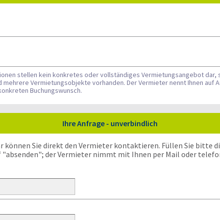
tionen stellen kein konkretes oder vollständiges Vermietungsangebot dar, 
nd mehrere Vermietungsobjekte vorhanden. Der Vermieter nennt Ihnen auf A
n konkreten Buchungswunsch.
Ihre Anfrage - unverbindlich
önnen Sie direkt den Vermieter kontaktieren. Füllen Sie bitte die
f "absenden"; der Vermieter nimmt mit Ihnen per Mail oder telefo