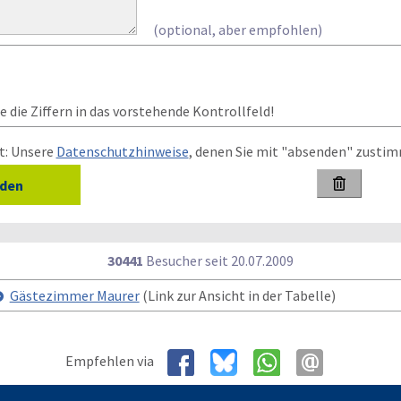
(optional, aber empfohlen)
 die Ziffern in das vorstehende Kontrollfeld!
t: Unsere
Datenschutzhinweise
, denen Sie mit "absenden" zusti

30441
Besucher seit
2
0.0
7.2
0
0
9
Gästezimmer Maurer
(Link zur Ansicht in der Tabelle)
Empfehlen via