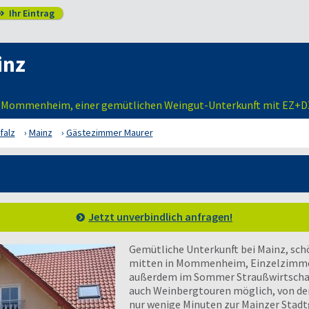
Ihr Eintrag

inz
in Mommenheim, einer gemütlichen Weingut-Unterkunft mit EZ+DZ
falz
Mainz
Gästezimmer Maurer
Jetzt unverbindlich anfragen!
Gemütliche Unterkunft bei Mainz, sch
mitten in Mommenheim, Einzelzimme
außerdem im Sommer Straußwirtschaft
auch Weinbergtouren möglich, von de
nur wenige Minuten zur Mainzer Stad