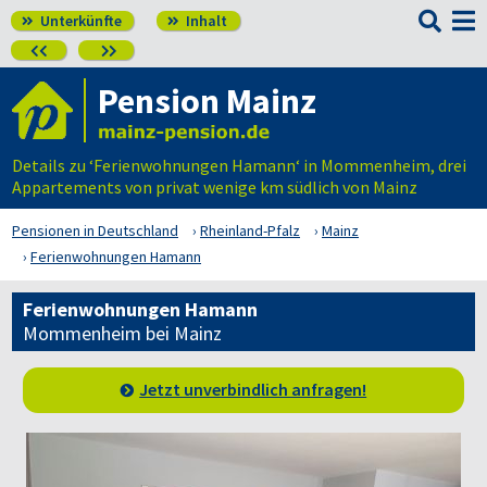

Unterkünfte
Inhalt




Pension Mainz
Details zu ‘Ferienwohnungen Hamann‘ in Mommenheim, drei
Appartements von privat wenige km südlich von Mainz
Pensionen in Deutschland
Rheinland-Pfalz
Mainz
Ferienwohnungen Hamann
Ferienwohnungen Hamann
Mommenheim bei Mainz
Jetzt unverbindlich anfragen!