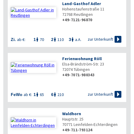
Land-Gasthof Adler
Hohenstaufenstraße 11
72768
Reutlingen
+49-7121-96870

zur Unterkunft
ab €:
70
110
a.A.
Zi.
1
2
3



Ferienwohnung Röll
Elsa-Brändström-Str. 23
72074
Tübingen
+49-7071-980343

zur Unterkunft
ab €:
65
210
FeWo
1
6


Waldhorn
Hauptstr. 25
70771
Leinfelden-Echterdingen
+49-711-793124