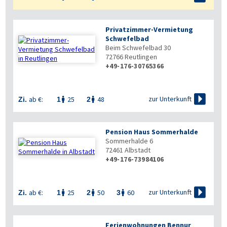
Privatzimmer-Vermietung
Schwefelbad
Beim Schwefelbad 30
72766
Reutlingen
+49-176-30765366

zur Unterkunft
ab €:
25
48
Zi.
1
2


Pension Haus Sommerhalde
Sommerhalde 6
72461
Albstadt
+49-176-73984106

zur Unterkunft
ab €:
25
50
60
Zi.
1
2
3



Ferienwohnungen Bennur