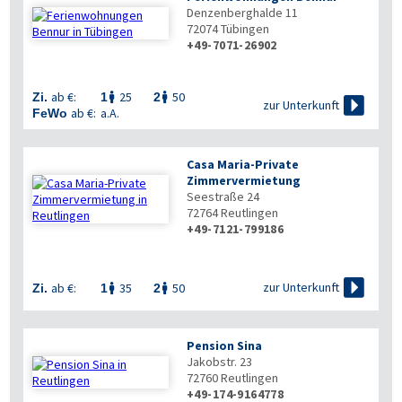
Denzenberghalde 11
72074
Tübingen
+49-7071-26902

ab €:
25
50
Zi.
1
2



zur Unterkunft
ab €:
a.A.
FeWo
Casa Maria-Private
Zimmervermietung
Seestraße 24
72764
Reutlingen
+49-7121-799186


zur Unterkunft
ab €:
35
50
Zi.
1
2


Pension Sina
Jakobstr. 23
72760
Reutlingen
+49-174-9164778