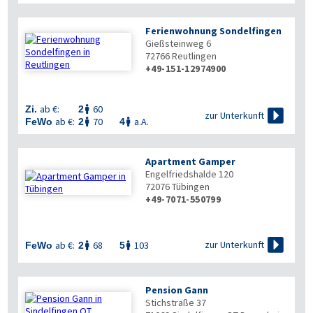
Ferienwohnung Sondelfingen
Gießsteinweg 6
72766
Reutlingen
+49-151-12974900
ab €:
60
Zi.
2


zur Unterkunft
ab €:
70
a.A.
FeWo
2
4


Apartment Gamper
Engelfriedshalde 120
72076
Tübingen
+49-7071-550799

zur Unterkunft
ab €:
68
103
FeWo
2
5


Pension Gann
Stichstraße 37