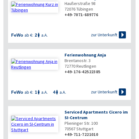
Haußerstraße 98
72076
Tübingen
+49-7071-689776

zur Unterkunft
ab €:
a.A.
FeWo
2

Ferienwohnung Anja
Brentanostr. 3
72770
Reutlingen
+49-176-42522385

zur Unterkunft
ab €:
a.A.
a.A.
FeWo
1
4


Serviced Apartments Cicero im
SI-Centrum
Plieninger Str. 100
70567
Stuttgart
+49-711-7221010