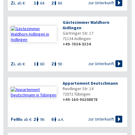

zur Unterkunft
ab €:
64
86
Zi.
1
2


Gästezimmer Waldhorn
Aidlingen
Gärtringer Str. 17
71134
Aidlingen
+49-7034-5334

zur Unterkunft
ab €:
60
90
Zi.
1
2


Appartement Deutschmann
Reutlinger Str. 14
72072
Tübingen
+49-160-96208878

zur Unterkunft
ab €:
96
a.A.
FeWo
2
6

