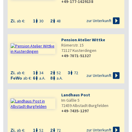
+49-177-1629138

zur Unterkunft
ab €:
30
48
Zi.
1
2


Pension Atelier Wittke
Römerstr. 15
72127
Kusterdingen
+49-7071-51327
ab €:
34
52
72
Zi.
1
2
3




zur Unterkunft
ab €:
a.A.
a.A.
FeWo
6
8


Landhaus Post
Im Gäßle 5
72459
Albstadt-Burgfelden
+49-7435-1297

zur Unterkunft
ab €:
52
72
Zi.
1
2

