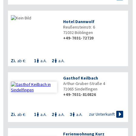
Hotel Dannwolf
Reußensteinstr. 6
71032
Böblingen
+49-7031-72720
ab €:
a.A.
a.A.
Zi.
1
2


Gasthof Keilbach
Arthur-Gruber-Straße 4
71065
Sindelfingen
+49-7031-810826

zur Unterkunft
ab €:
a.A.
a.A.
a.A.
Zi.
1
2
3



Ferienwohnung Kurz