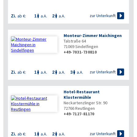

zur Unterkunft
ab €:
a.A.
a.A.
Zi.
1
2


Monteur-Zimmer Maichingen
Talstraße 64
71069
Sindelfingen
+49-7031-730810

zur Unterkunft
ab €:
a.A.
a.A.
a.A.
Zi.
1
2
3



Hotel-Restaurant
Klostermühle
Neckartenzlinger Str. 90
72766
Reutlingen
+49-7127-81170

zur Unterkunft
ab €:
a.A.
a.A.
Zi.
1
2

