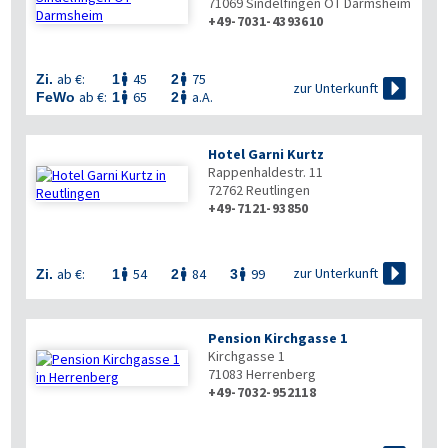
71069
Sindelfingen OT Darmsheim
+49-7031-4393610
ab €:
45
75
Zi.
1
2



zur Unterkunft
ab €:
65
a.A.
FeWo
1
2


Hotel Garni Kurtz
Rappenhaldestr. 11
72762
Reutlingen
+49-7121-93850


zur Unterkunft
ab €:
54
84
99
Zi.
1
2
3



Pension Kirchgasse 1
Kirchgasse 1
71083
Herrenberg
+49-7032-952118