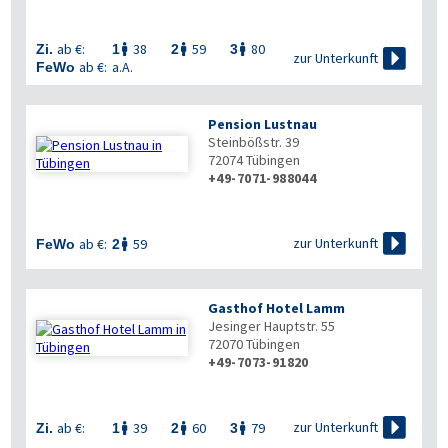
ab €:
38
59
80
Zi.
1
2
3




zur Unterkunft
ab €:
a.A.
FeWo
Pension Lustnau
Steinbößstr. 39
72074
Tübingen
+49-7071-988044

zur Unterkunft
ab €:
59
FeWo
2

Gasthof Hotel Lamm
Jesinger Hauptstr. 55
72070
Tübingen
+49-7073-91820


zur Unterkunft
ab €:
39
60
79
Zi.
1
2
3


