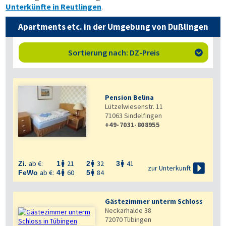
Unterkünfte in Reutlingen
.
Apartments etc. in der Umgebung von Dußlingen
Sortierung nach: DZ-Preis

Pension Belina
Lützelwiesenstr. 11
71063
Sindelfingen
+49-7031-808955
ab €:
21
32
41
Zi.
1
2
3




zur Unterkunft
ab €:
60
84
FeWo
4
5


Gästezimmer unterm Schloss
Neckarhalde 38
72070
Tübingen