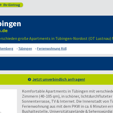
Ihr Eintrag

bingen
verschieden große Apartments in Tübingen-Nordost (OT Lustnau) f
ttemberg
Tübingen
Ferienwohnung Röll
Jetzt unverbindlich anfragen!
Komfortable Apartments in Tübingen mit verschiede
Zimmern (40-105 qm), in schöner, lichtdurchfluteter 
Sonnenterrasse, TV & Internet. Die Innenstadt von T
Ferienwohnung aus mit dem PKW in ca. 6 Minuten err
Bushaltestelle, Universitätsgelände & Sehenswürdigk