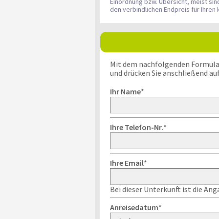
Einordnung bzw. Übersicht, meist si
den verbindlichen Endpreis für Ihre
Mit dem nachfolgenden Formular k
und drücken Sie anschließend au
Ihr Name
*
Ihre Telefon-Nr.
*
Ihre Email
*
Bei dieser Unterkunft ist die An
Anreisedatum
*