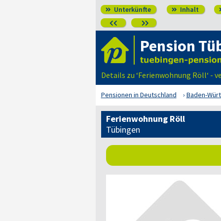
Unterkünfte
Inhalt




Pension Tü
Details zu ‘Ferienwohnung Röll‘ - 
Pensionen in Deutschland
Baden-Wür
Ferienwohnung Röll
Tübingen