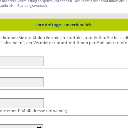
nd mehrere Vermietungsobjekte vorhanden. Der Vermieter nennt Ihnen auf A
n konkreten Buchungswunsch.
Ihre Anfrage - unverbindlich
önnen Sie direkt den Vermieter kontaktieren. Füllen Sie bitte die
f "absenden"; der Vermieter nimmt mit Ihnen per Mail oder telefo
gabe einer E-Mailadresse notwendig.