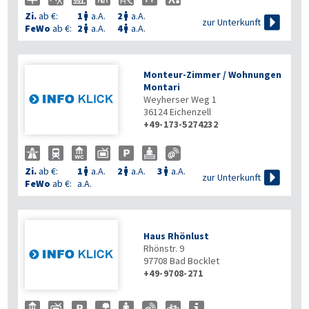
Zi.
ab €:
1
a.A.
2
a.A.



zur Unterkunft
FeWo
ab €:
2
a.A.
4
a.A.


Monteur-Zimmer / Wohnungen
Montari
Weyherser Weg 1
36124
Eichenzell
+49-173-5274232
Zi.
ab €:
1
a.A.
2
a.A.
3
a.A.




zur Unterkunft
FeWo
ab €:
a.A.
Haus Rhönlust
Rhönstr. 9
97708
Bad Bocklet
+49-9708-271