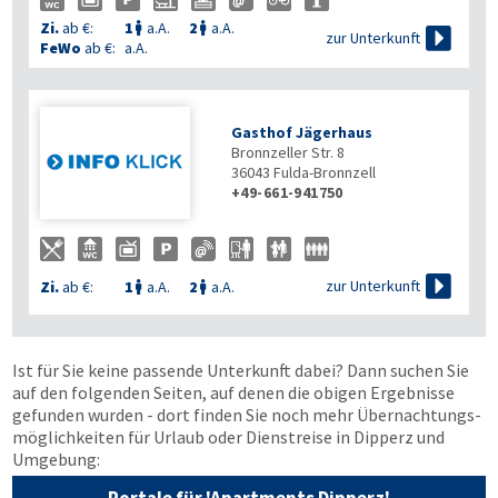
Zi.
ab €:
1
a.A.
2
a.A.



zur Unterkunft
FeWo
ab €:
a.A.
Gasthof Jägerhaus
Bronnzeller Str. 8
36043
Fulda-Bronnzell
+49-661-941750

zur Unterkunft
Zi.
ab €:
1
a.A.
2
a.A.


Ist für Sie keine passende Unterkunft dabei? Dann suchen Sie
auf den folgenden Seiten, auf denen die obigen Ergebnisse
gefunden wurden - dort finden Sie noch mehr Übernachtungs­
möglichkeiten für Urlaub oder Dienstreise in Dipperz und
Umgebung: