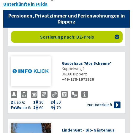
Unterkünfte in Fulda
.
Pensionen, Privatzimmer und Ferienwohnungen in
Dipperz
Sortierung nach: DZ-Preis

Gästehaus 'Alte Scheune'
Küppelweg 1
36160
Dipperz
+49-178-1972926
Zi.
ab €:
1
30
2
50



zur Unterkunft
FeWo
ab €:
2
60
4
70


LindenGut - Bio-Gästehaus