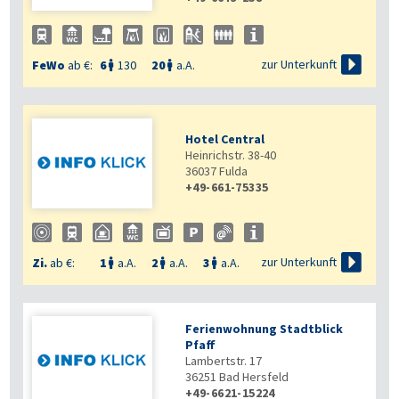

zur Unterkunft
FeWo
ab €:
6
130
20
a.A.


Hotel Central
Heinrichstr. 38-40
36037
Fulda
+49-661-75335

zur Unterkunft
Zi.
ab €:
1
a.A.
2
a.A.
3
a.A.



Ferienwohnung Stadtblick
Pfaff
Lambertstr. 17
36251
Bad Hersfeld
+49-6621-15224