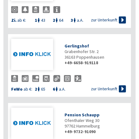

zur Unterkunft
Zi.
ab €:
1
43
2
64
3
a.A.



Gerlingshof
Grabenhofer Str. 2
36163
Poppenhausen
+49-6658-919118

zur Unterkunft
FeWo
ab €:
2
65
6
a.A.


Pension Schaupp
Ofenthaler Weg 30
97762
Hammelburg
+49-9732-91090