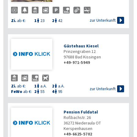

zur Unterkunft
Zi.
ab €:
1
23
2
42


Gästehaus Kiesel
Prinzengraben 12
97688
Bad Kissingen
+49-971-5949
Zi.
ab €:
1
a.A.
2
a.A.



zur Unterkunft
FeWo
ab €:
2
55
4
95


Pension Fuldatal
Roßbachstr. 26
36272
Niederaula OT
Kerspenhausen
+49-6625-5702