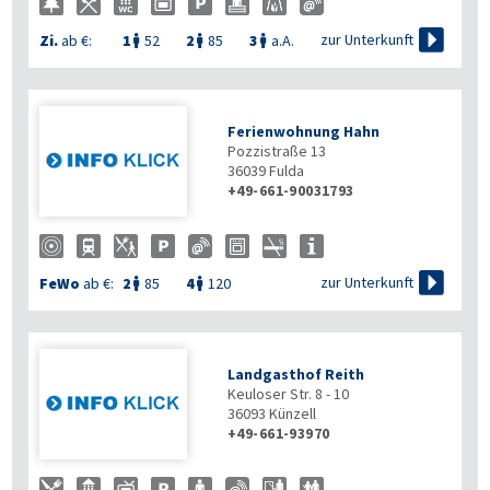

zur Unterkunft
Zi.
ab €:
1
52
2
85
3
a.A.



Ferienwohnung Hahn
Pozzistraße 13
36039
Fulda
+49-661-90031793

zur Unterkunft
FeWo
ab €:
2
85
4
120


Landgasthof Reith
Keuloser Str. 8 - 10
36093
Künzell
+49-661-93970