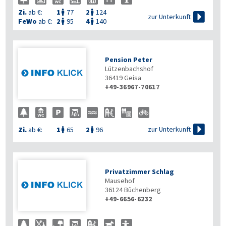
Zi.
ab €:
1
77
2
124



zur Unterkunft
FeWo
ab €:
2
95
4
140


Pension Peter
Lützenbachshof
36419
Geisa
+49-36967-70617

zur Unterkunft
Zi.
ab €:
1
65
2
96


Privatzimmer Schlag
Mausehof
36124
Büchenberg
+49-6656-6232