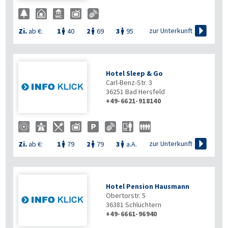

zur Unterkunft
Zi.
ab €:
1
40
2
69
3
95



Hotel Sleep & Go
Carl-Benz-Str. 3
36251
Bad Hersfeld
+49-6621-918140

zur Unterkunft
Zi.
ab €:
1
79
2
79
3
a.A.



Hotel Pension Hausmann
Obertorstr. 5
36381
Schlüchtern
+49-6661-96940