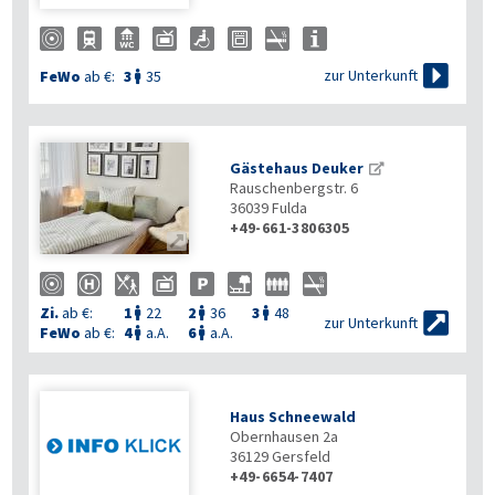

zur Unterkunft
FeWo
ab €:
3
35

Gästehaus Deuker
Rauschenbergstr. 6
36039
Fulda
+49-661-3806305

Zi.
ab €:
1
22
2
36
3
48




zur Unterkunft
FeWo
ab €:
4
a.A.
6
a.A.


Haus Schneewald
Obernhausen 2a
36129
Gersfeld
+49-6654-7407