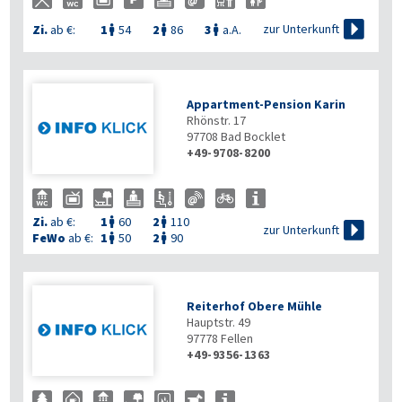

zur Unterkunft
Zi.
ab €:
1
54
2
86
3
a.A.



Appartment-Pension Karin
Rhönstr. 17
97708
Bad Bocklet
+49-9708-8200
Zi.
ab €:
1
60
2
110



zur Unterkunft
FeWo
ab €:
1
50
2
90


Reiterhof Obere Mühle
Hauptstr. 49
97778
Fellen
+49-9356-1363