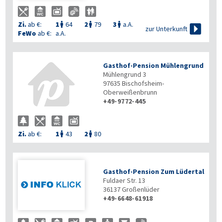
Zi.
ab €:
1
64
2
79
3
a.A.




zur Unterkunft
FeWo
ab €:
a.A.
Gasthof-Pension Mühlengrund
Mühlengrund 3
97635
Bischofsheim-
Oberweißenbrunn
+49-9772-445
Zi.
ab €:
1
43
2
80


Gasthof-Pension Zum Lüdertal
Fuldaer Str. 13
36137
Großenlüder
+49-6648-61918