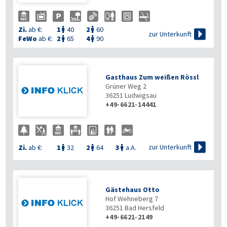
Zi.
ab €:
1
40
2
60



zur Unterkunft
FeWo
ab €:
2
65
4
90


Gasthaus Zum weißen Rössl
Grüner Weg 2
36251
Ludwigsau
+49-6621-14441

zur Unterkunft
Zi.
ab €:
1
32
2
64
3
a.A.



Gästehaus Otto
Hof Wehneberg 7
36251
Bad Hersfeld
+49-6621-2149