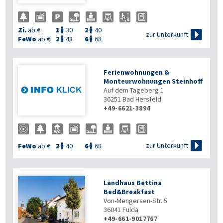
Zi.
ab €:
1
30
2
40



zur Unterkunft
FeWo
ab €:
2
48
6
68


Ferienwohnungen &
Monteurwohnungen Steinhoff
Auf dem Tageberg 1
36251
Bad Hersfeld
+49-6621-3894

zur Unterkunft
FeWo
ab €:
2
40
6
68


Landhaus Bettina
Bed&Breakfast
Von-Mengersen-Str. 5
36041
Fulda
+49-661-9017767