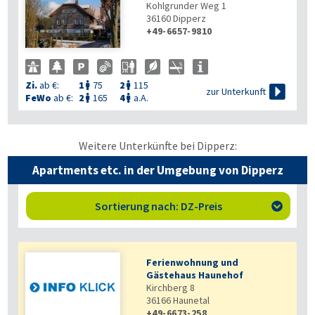
Kohlgrunder Weg 1
36160
Dipperz
+49-6657-9810
Zi.
ab €:
1
75
2
115



zur Unterkunft
FeWo
ab €:
2
165
4
a.A.


Weitere Unterkünfte bei Dipperz:
Apartments etc. in der Umgebung von Dipperz
Sortierung nach: DZ-Preis

Ferienwohnung und
Gästehaus Haunehof
Kirchberg 8
36166
Haunetal
+49-6673-258