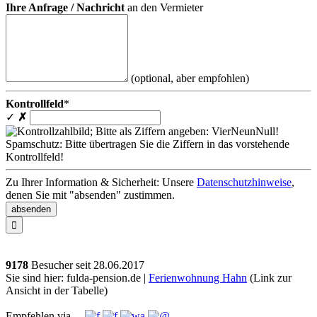
Ihre Anfrage / Nachricht
an den Vermieter
(optional, aber empfohlen)
Kontrollfeld
*
✓
✗
Spamschutz: Bitte übertragen Sie die Ziffern in das vorstehende
Kontrollfeld!
Zu Ihrer Information & Sicherheit: Unsere
Datenschutzhinweise
,
denen Sie mit "absenden" zustimmen.

9178
Besucher seit
2
8.0
6.2
0
1
7
Sie sind hier: fulda-pension.de |
Ferienwohnung Hahn
(Link zur
Ansicht in der Tabelle)
Empfehlen via