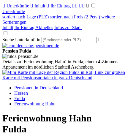

Unterkünfte

Inhalt

Ihr Eintrag



Unterkünfte
sortiert nach Lage (PLZ)
sortiert nach Preis (2 Pers.)
weitere
Sortierungen
Inhalt
Ihr Eintrag
Aktuelles
Infos zur Stadt
Suche Unterkunft in

Pension Fulda
Details zu ‘Ferienwohnung Hahn‘ in Fulda, einem 4-Zimmer-
Appartement im nördlichen Stadtteil Aschenberg
Pensionen in Deutschland
Hessen
Fulda
Ferienwohnung Hahn
Ferienwohnung Hahn
Fulda