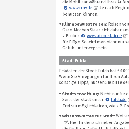
die Mobilität während Ihres Aufent
www.rmv.de
. Je nach Region
benutzen können.
Klimabewusst reisen:
Reisen ver
Gase. Machen Sie es sich daher a
z.B. über
www.atmosfair.de
für Flüge. So wird man nicht nur
Gefühl unterwegs sein.
Stadt Fulda
Eckdaten der Stadt: Fulda hat 64.0
Wenn Sie Anregungen für Ihren Aufen
sonstige Tipps, nutzen Sie bitte de
Stadtverwaltung:
Nicht nur für d
Seite der Stadt unter
fulda.de
Freizeitmöglichkeiten, wie z.B. F
Wissenswertes zur Stadt:
Weiter
. Hier finden sich neben Angab
die für Ihren Aufenthalt hilfreich