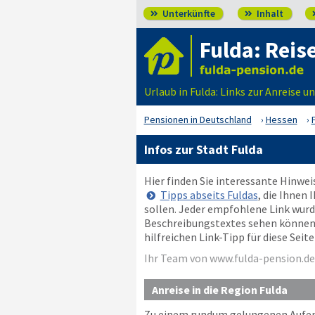
Unterkünfte
Inhalt


Fulda: Reis
Urlaub in Fulda: Links zur Anreise 
Pensionen in Deutschland
Hessen
Infos zur Stadt Fulda
Hier finden Sie interessante Hinwe
Tipps abseits Fuldas
, die Ihnen
sollen. Jeder empfohlene Link wurde
Beschreibungstextes sehen können, o
hilfreichen Link-Tipp für diese Sei
Ihr Team von www.fulda-pension.de
Anreise in die Region Fulda
Zu einem rundum gelungenen Aufent