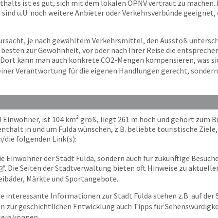
halts ist es gut, sich mit dem lokalen ÖPNV vertraut zu machen. Ei
 sind u.U. noch weitere Anbieter oder Verkehrsverbünde geeignet, d
ursacht, je nach gewähltem Verkehrsmittel, den Ausstoß untersc
m besten zur Gewohnheit, vor oder nach Ihrer Reise die entspre
. Dort kann man auch konkrete CO2-Mengen kompensieren, was sich 
 seiner Verantwortung für die eigenen Handlungen gerecht, sonder
00 Einwohner, ist 104 km² groß, liegt 261 m hoch und gehört zum 
thalt in und um Fulda wünschen, z.B. beliebte touristische Ziele,
n/die folgenden Link(s):
ie Einwohner der Stadt Fulda, sondern auch für zukünftige Besucher 
. Die Seiten der Stadtverwaltung bieten oft Hinweise zu aktuel
reibäder, Märkte und Sportangebote.
e interessante Informationen zur Stadt Fulda stehen z.B. auf der 
en zur geschichtlichen Entwicklung auch Tipps für Sehenswürdigke
 sein können.