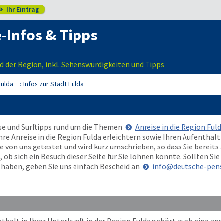
Ihr Eintrag

e-Infos & Tipps
und der Region, inkl. Sehenswürdigkeiten und Tipps
Fulda
Infos zur Stadt Fulda
ise und Surftipps rund um die Themen
Anreise in die Region Ful
 Ihre Anreise in die Region Fulda erleichtern sowie Ihren Aufenth
 von uns getestet und wird kurz umschrieben, so dass Sie bereits
b sich ein Besuch dieser Seite für Sie lohnen könnte. Sollten Sie
te haben, geben Sie uns einfach Bescheid an
info@deutsche-pens
halt in Ihrer Unterkunft in der Region Fulda gehört auch eine a