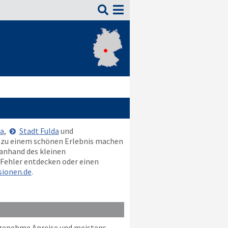

da
,
Stadt Fulda
und
alt zu einem schönen Erlebnis machen
 anhand des kleinen
 Fehler entdecken oder einen
ionen.de
.
ngenehme Anreise und meistens