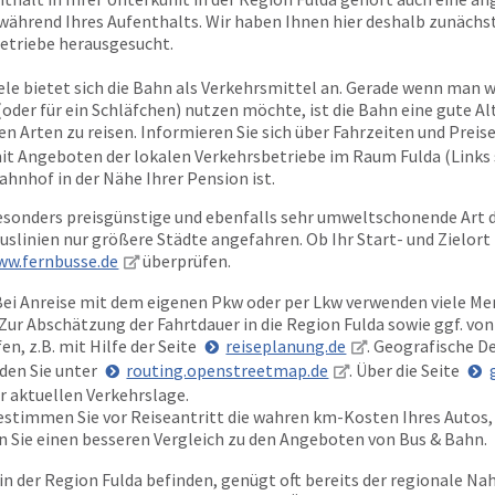
während Ihres Aufenthalts. Wir haben Ihnen hier deshalb zunächst 
betriebe herausgesucht.
iele bietet sich die Bahn als Verkehrsmittel an. Gerade wenn man w
(oder für ein Schläfchen) nutzen möchte, ist die Bahn eine gute Al
n Arten zu reisen. Informieren Sie sich über Fahrzeiten und Preise
 Angeboten der lokalen Verkehrsbetriebe im Raum Fulda (Links s
ahnhof in der Nähe Ihrer Pension ist.
sonders preisgünstige und ebenfalls sehr umweltschonende Art d
slinien nur größere Städte angefahren. Ob Ihr Start- und Zielort
ww.fernbusse.de
überprüfen.
ei Anreise mit dem eigenen Pkw oder per Lkw verwenden viele Me
Zur Abschätzung der Fahrtdauer in die Region Fulda sowie ggf. von
n, z.B. mit Hilfe der Seite
reiseplanung.de
. Geografische D
den Sie unter
routing.openstreetmap.de
. Über die Seite
r aktuellen Verkehrslage.
bestimmen Sie vor Reiseantritt die wahren km-Kosten Ihres Autos,
en Sie einen besseren Vergleich zu den Angeboten von Bus & Bahn.
in der Region Fulda befinden, genügt oft bereits der regionale Nah