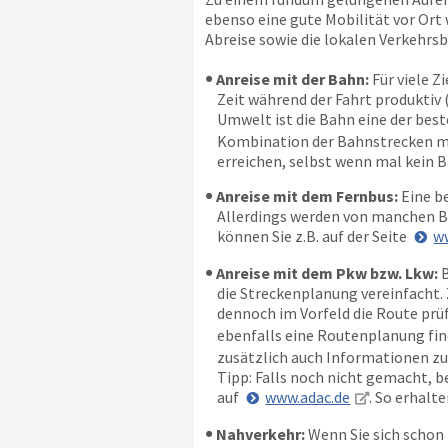
ebenso eine gute Mobilität vor Ort 
Abreise sowie die lokalen Verkehrs
Anreise mit der Bahn:
Für viele Z
Zeit während der Fahrt produktiv 
Umwelt ist die Bahn eine der beste
Kombination der Bahnstrecken mit
erreichen, selbst wenn mal kein B
Anreise mit dem Fernbus:
Eine be
Allerdings werden von manchen Bu
können Sie z.B. auf der Seite
w
Anreise mit dem Pkw bzw. Lkw:
B
die Streckenplanung vereinfacht. 
dennoch im Vorfeld die Route prüfe
ebenfalls eine Routenplanung fin
zusätzlich auch Informationen zu
Tipp: Falls noch nicht gemacht, 
auf
www.adac.de
. So erhalt
Nahverkehr:
Wenn Sie sich schon 