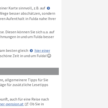
iner Karte sinnvoll, z.B. auf
e Wege besser abschätzen, sondern
hren Aufenthalt in Fulda nahe Ihrer
e. Diesen können Sie sich u.a. auf
nehmungen in und um Fulda besser
 am besten gleich
hier einer
schöne Zeit in und um Fulda!

e, allgemeinere Tipps für Sie
äge für zusätzliche Lesetipps
unft, auch für eine Reise nach
er-pension.at
. Ob Sie in