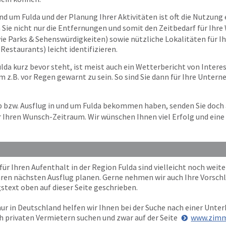
nd um Fulda und der Planung Ihrer Aktivitäten ist oft die Nutzung e
 Sie nicht nur die Entfernungen und somit den Zeitbedarf für Ihr
(wie Parks & Sehenswürdigkeiten) sowie nützliche Lokalitäten für I
estaurants) leicht identifizieren.
da kurz bevor steht, ist meist auch ein Wetterbericht von Interess
 z.B. vor Regen gewarnt zu sein. So sind Sie dann für Ihre Unter
ub bzw. Ausflug in und um Fulda bekommen haben, senden Sie doch
r Ihren Wunsch-Zeitraum. Wir wünschen Ihnen viel Erfolg und eine 
 Ihren Aufenthalt in der Region Fulda sind vielleicht noch weiter
Ihren nächsten Ausflug planen. Gerne nehmen wir auch Ihre Vorschl
stext oben auf dieser Seite geschrieben.
ur in Deutschland helfen wir Ihnen bei der Suche nach einer Unterk
h privaten Vermietern suchen und zwar auf der Seite
www.zimm