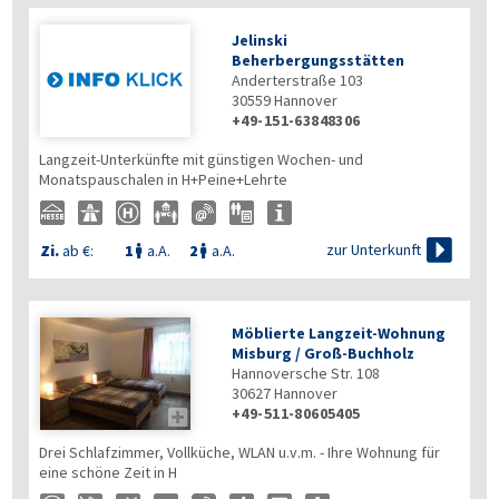
Jelinski
Beherbergungsstätten
Anderterstraße 103
30559
Hannover
+49-151-63848306
Langzeit-Unterkünfte mit günstigen Wochen- und
Monatspauschalen in H+Peine+Lehrte

zur Unterkunft
Zi.
ab €:
1
a.A.
2
a.A.


Möblierte Langzeit-Wohnung
Misburg / Groß-Buchholz
Hannoversche Str. 108
30627
Hannover
+49-511-80605405

Drei Schlafzimmer, Vollküche, WLAN u.v.m. - Ihre Wohnung für
eine schöne Zeit in H