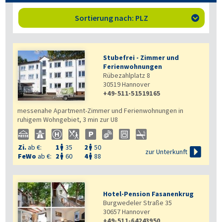
Sortierung nach: PLZ

Stubefrei - Zimmer und
Ferienwohnungen
Rübezahlplatz 8
30519
Hannover
+49-511-51519165
messenahe Apartment-Zimmer und Ferienwohnungen in
ruhigem Wohngebiet, 3 min zur U8
Zi.
ab €:
1
35
2
50



zur Unterkunft
FeWo
ab €:
2
60
4
88


Hotel-Pension Fasanenkrug
Burgwedeler Straße 35
30657
Hannover
+49-511-64243950