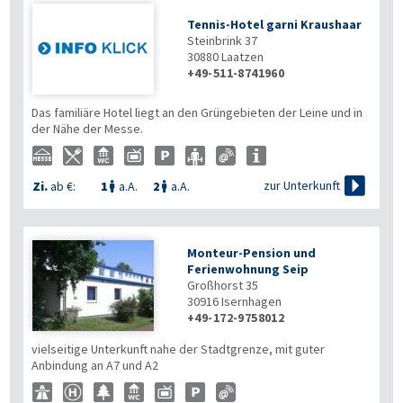
Tennis-Hotel garni Kraushaar
Steinbrink 37
30880
Laatzen
+49-511-8741960
Das familiäre Hotel liegt an den Grüngebieten der Leine und in
der Nähe der Messe.

zur Unterkunft
Zi.
ab €:
1
a.A.
2
a.A.


Monteur-Pension und
Ferienwohnung Seip
Großhorst 35
30916
Isernhagen
+49-172-9758012
vielseitige Unterkunft nahe der Stadtgrenze, mit guter
Anbindung an A7 und A2