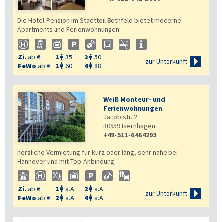
Die Hotel-Pension im Stadtteil Bothfeld bietet moderne
Apartments und Ferienwohnungen.
Zi.
ab €:
1
35
2
50



zur Unterkunft
FeWo
ab €:
1
60
4
88


Weiß Monteur- und
Ferienwohnungen
Jacobistr. 2
30659
Isernhagen
+49-511-6464293
herzliche Vermietung für kurz oder lang, sehr nahe bei
Hannover und mit Top-Anbindung
Zi.
ab €:
1
a.A.
2
a.A.



zur Unterkunft
FeWo
ab €:
2
a.A.
4
a.A.

