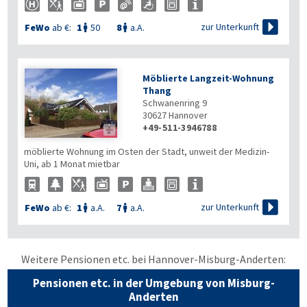

zur Unterkunft
FeWo
ab €:
1
50
8
a.A.


Möblierte Langzeit-Wohnung
Thang
Schwanenring 9
30627
Hannover
+49-511-3946788

möblierte Wohnung im Osten der Stadt, unweit der Medizin-
Uni, ab 1 Monat mietbar

zur Unterkunft
FeWo
ab €:
1
a.A.
7
a.A.


Weitere Pensionen etc. bei Hannover-Misburg-Anderten:
Pensionen etc. in der Umgebung von Misburg-
Anderten