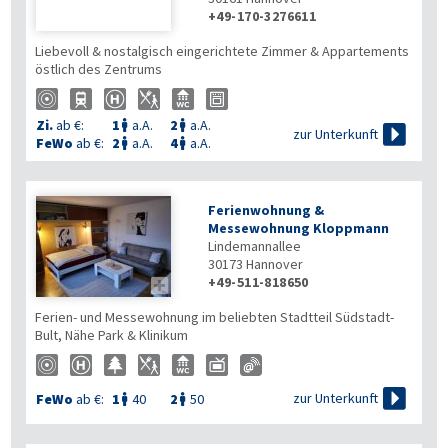
+49-170-3276611
Liebevoll & nostalgisch eingerichtete Zimmer & Appartements
östlich des Zentrums
Zi.
ab €:
1
a.A.
2
a.A.



zur Unterkunft
FeWo
ab €:
2
a.A.
4
a.A.


Ferienwohnung &
Messewohnung Kloppmann
Lindemannallee
30173
Hannover
+49-511-818650

Ferien- und Messewohnung im beliebten Stadtteil Südstadt-
Bult, Nähe Park & Klinikum

zur Unterkunft
FeWo
ab €:
1
40
2
50

