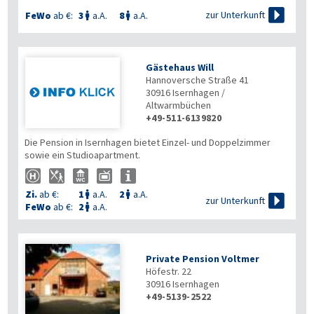

zur Unterkunft
FeWo
ab €:
3
a.A.
8
a.A.


Gästehaus Will
Hannoversche Straße 41
30916
Isernhagen /
Altwarmbüchen
+49-511-6139820
Die Pension in Isernhagen bietet Einzel- und Doppelzimmer
sowie ein Studioapartment.
Zi.
ab €:
1
a.A.
2
a.A.



zur Unterkunft
FeWo
ab €:
2
a.A.

Private Pension Voltmer
Höfestr. 22
30916
Isernhagen
+49-5139-2522