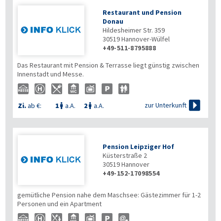
Restaurant und Pension
Donau
Hildesheimer Str. 359
30519
Hannover-Wülfel
+49-511-8795888
Das Restaurant mit Pension & Terrasse liegt günstig zwischen
Innenstadt und Messe.

zur Unterkunft
Zi.
ab €:
1
a.A.
2
a.A.


Pension Leipziger Hof
Küsterstraße 2
30519
Hannover
+49-152-17098554
gemütliche Pension nahe dem Maschsee: Gästezimmer für 1-2
Personen und ein Apartment