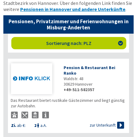
Stadtbezirk von Hannover. Über den folgenden Link finden Sie
weitere
Pensionen in Hannover und andere Unterkünfte
.
Pensionen, Privatzimmer und Ferienwohnungen in
Misburg-Anderten
Sortierung nach: PLZ

Pension & Restaurant Bei
Ranko
Waldstr. 48
30629
Hannover
+49-511-582357
Das Restaurant bietet rustikale Gästezimmer und liegt günstig
zur Autobahn.

zur Unterkunft
Zi.
ab €:
2
a.A.
