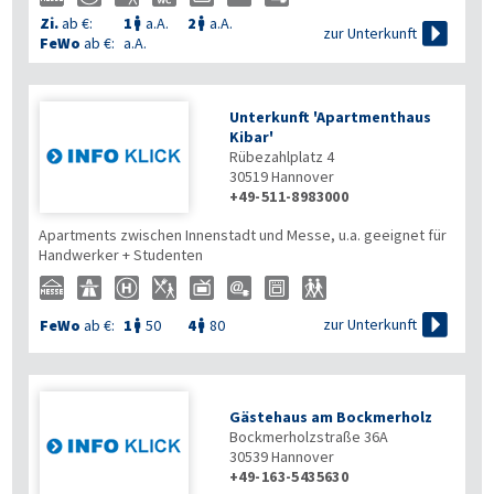
Zi.
ab €:
1
a.A.
2
a.A.



zur Unterkunft
FeWo
ab €:
a.A.
Unterkunft 'Apartmenthaus
Kibar'
Rübezahlplatz 4
30519
Hannover
+49-511-8983000
Apartments zwischen Innenstadt und Messe, u.a. geeignet für
Handwerker + Studenten

zur Unterkunft
FeWo
ab €:
1
50
4
80


Gästehaus am Bockmerholz
Bockmerholzstraße 36A
30539
Hannover
+49-163-5435630