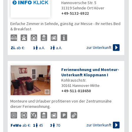
Hannoversche Str. 5
31319
Sehnde Ort Höver
+49-5132-6922
Einfache Zimmer in Sehnde, günstig zur Messe - Ihr nettes Bed
& Breakfast

zur Unterkunft
Zi.
ab €:
1
a.A.
2
a.A.


Ferienwohnung und Monteur-
Unterkunft Kloppmann I
Kohlrauschstr.
30161
Hannover-Mitte
+49-511-818650

Monteure und Urlauber profitieren von der Zentrumsnähe
dieser Ferienwohnung.

zur Unterkunft
FeWo
ab €:
1
45
3
70

