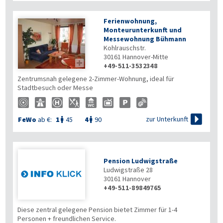
Ferienwohnung,
Monteurunterkunft und
Messewohnung Bühmann
Kohlrauschstr.
30161
Hannover-Mitte

+49-511-3532348
Zentrumsnah gelegene 2-Zimmer-Wohnung, ideal für
Stadtbesuch oder Messe

zur Unterkunft
FeWo
ab €:
1
45
4
90


Pension Ludwigstraße
Ludwigstraße 28
30161
Hannover
+49-511-89849765
Diese zentral gelegene Pension bietet Zimmer für 1-4
Personen + freundlichen Service.