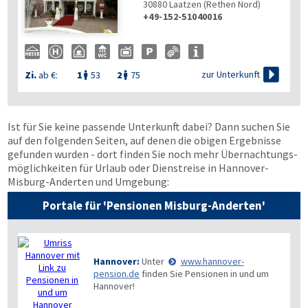
30880
Laatzen (Rethen Nord)
+49-152-51040016

zur Unterkunft
Zi.
ab €:
1
53
2
75


Ist für Sie keine passende Unterkunft dabei? Dann suchen Sie
auf den folgenden Seiten, auf denen die obigen Ergebnisse
gefunden wurden - dort finden Sie noch mehr Übernachtungs­
möglichkeiten für Urlaub oder Dienstreise in Hannover-
Misburg-Anderten und Umgebung:
Portale für 'Pensionen Misburg-Anderten'
Hannover:
Unter
www.hannover-
pension.de
finden Sie Pensionen in und um
Hannover!