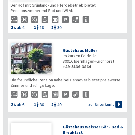
Der Hof mit Grünland- und Pferdebetrieb bietet
Pensionszimmer mit Bad und WLAN.
Zi.
ab €:
1
18
2
30


Gästehaus Müller
Im kurzen Felde 2c
30916
Isernhagen-Kirchhorst
+49-5136-3864

Die freundliche Pension nahe bei Hannover bietet preiswerte
Zimmer und ruhige Lage.

zur Unterkunft
Zi.
ab €:
1
30
2
40


Gästehaus Weisser Bär - Bed &
Breakfast