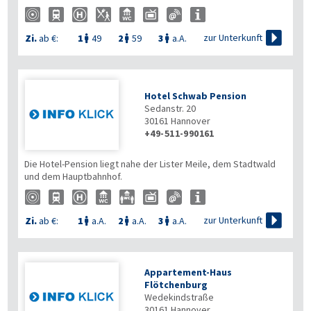

zur Unterkunft
Zi.
ab €:
1
49
2
59
3
a.A.



Hotel Schwab Pension
Sedanstr. 20
30161
Hannover
+49-511-990161
Die Hotel-Pension liegt nahe der Lister Meile, dem Stadtwald
und dem Hauptbahnhof.

zur Unterkunft
Zi.
ab €:
1
a.A.
2
a.A.
3
a.A.



Appartement-Haus
Flötchenburg
Wedekindstraße
30161
Hannover