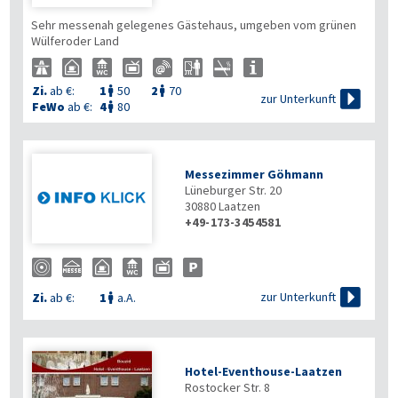
Sehr messenah gelegenes Gästehaus, umgeben vom grünen
Wülferoder Land
Zi.
ab €:
1
50
2
70



zur Unterkunft
FeWo
ab €:
4
80

Messezimmer Göhmann
Lüneburger Str. 20
30880
Laatzen
+49-173-3454581

zur Unterkunft
Zi.
ab €:
1
a.A.

Hotel-Eventhouse-Laatzen
Rostocker Str. 8