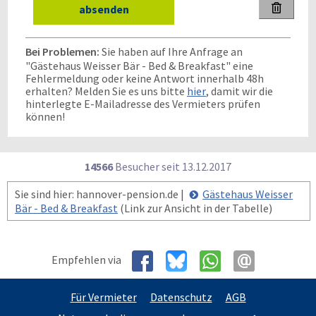

Bei Problemen:
Sie haben auf Ihre Anfrage an
"Gästehaus Weisser Bär - Bed & Breakfast" eine
Fehlermeldung oder keine Antwort innerhalb 48h
erhalten? Melden Sie es uns bitte
hier
, damit wir die
hinterlegte E-Mailadresse des Vermieters prüfen
können!
14566
Besucher seit
1
3.1
2.2
0
1
7
Sie sind hier: hannover-pension.de |
Gästehaus Weisser
Bär - Bed & Breakfast
(Link zur Ansicht in der Tabelle)
Empfehlen via
Für Vermieter
Datenschutz
AGB