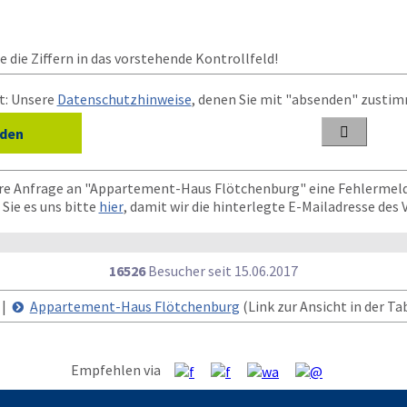
 die Ziffern in das vorstehende Kontrollfeld!
t: Unsere
Datenschutzhinweise
, denen Sie mit "absenden" zusti

hre Anfrage an "Appartement-Haus Flötchenburg" eine Fehlermel
Sie es uns bitte
hier
, damit wir die hinterlegte E-Mailadresse des
16526
Besucher seit
1
5.0
6.2
0
1
7
 |
Appartement-Haus Flötchenburg
(Link zur Ansicht in der Ta
Empfehlen via