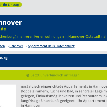
Ihr Eintrag

nnover
tchenburg‘, mehreren Ferienwohnungen in Hannover-Oststadt na
sen
Hannover
Appartement-Haus Flötchenburg
burg
Jetzt unverbindlich anfragen!
nostalgisch eingerichtete Appartements in Hannover
Doppelzimmern, Küche und Bad, in zentraler Lage m
gelegen, Einkaufsmöglichkeiten und Restaurants in d
langfristige Unterkunft geeignet - Ihr Appartemen
in Hannover