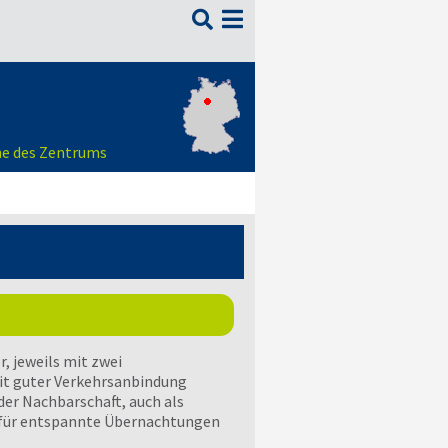

he des Zentrums
, jeweils mit zwei
it guter Verkehrsanbindung
er Nachbarschaft, auch als
t für entspannte Übernachtungen