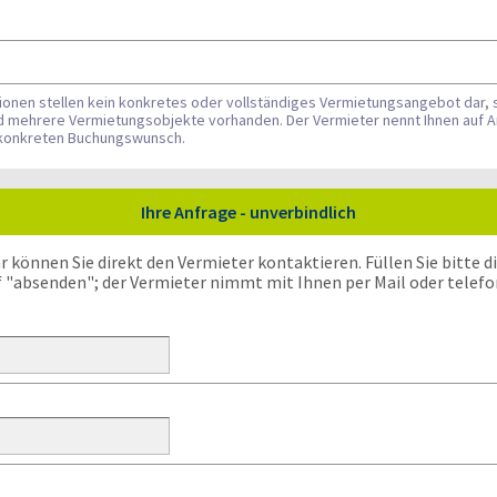
tionen stellen kein konkretes oder vollständiges Vermietungsangebot dar, 
nd mehrere Vermietungsobjekte vorhanden. Der Vermieter nennt Ihnen auf A
n konkreten Buchungswunsch.
Ihre Anfrage - unverbindlich
önnen Sie direkt den Vermieter kontaktieren. Füllen Sie bitte die
f "absenden"; der Vermieter nimmt mit Ihnen per Mail oder telefo