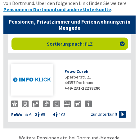
von Dortmund. Über den folgenden Link finden Sie weitere
Pensionen in Dortmund und andere Unterkünfte
.
Pensionen, Privatzimmer und Ferienwohnungen in
Mengede
Sortierung nach: PLZ

Fewo Zurek
Sperberstr. 21
44357
Dortmund
+49-231-22278280

zur Unterkunft
FeWo
ab €:
2
65
4
105


Weitere Pensionen etc. bei Dortmund-Mengede: