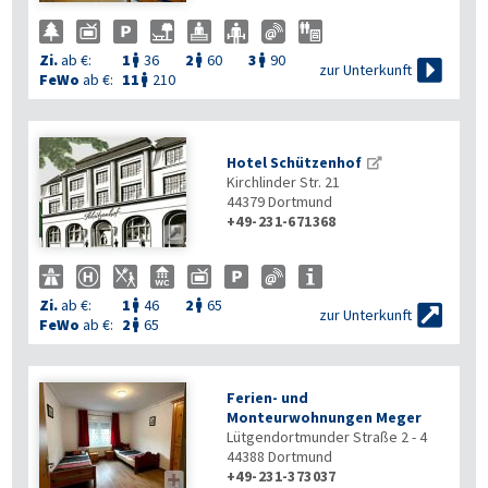
Zi.
ab €:
1
36
2
60
3
90




zur Unterkunft
FeWo
ab €:
11
210

Hotel Schützenhof
Kirchlinder Str. 21
44379
Dortmund
+49-231-671368

Zi.
ab €:
1
46
2
65



zur Unterkunft
FeWo
ab €:
2
65

Ferien- und
Monteurwohnungen Meger
Lütgendortmunder Straße 2 - 4
44388
Dortmund
+49-231-373037
