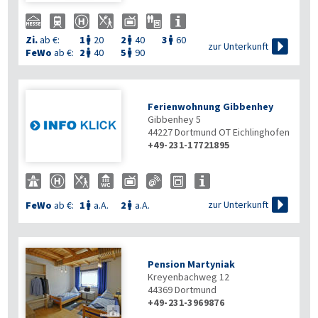
Zi.
ab €:
1
20
2
40
3
60




zur Unterkunft
FeWo
ab €:
2
40
5
90


Ferienwohnung Gibbenhey
Gibbenhey 5
44227
Dortmund OT Eichlinghofen
+49-231-17721895

zur Unterkunft
FeWo
ab €:
1
a.A.
2
a.A.


Pension Martyniak
Kreyenbachweg 12
44369
Dortmund
+49-231-3969876
