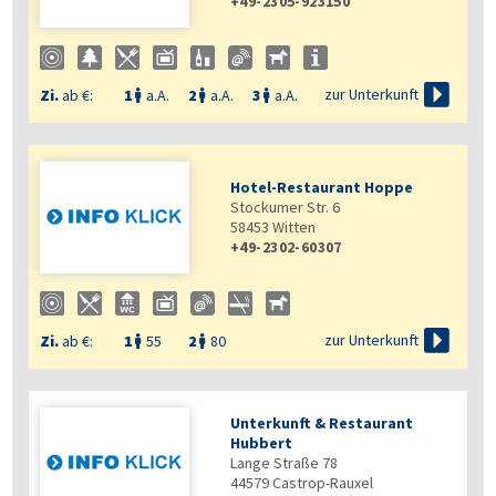
+49-2305-923150

zur Unterkunft
Zi.
ab €:
1
a.A.
2
a.A.
3
a.A.



Hotel-Restaurant Hoppe
Stockumer Str. 6
58453
Witten
+49-2302-60307

zur Unterkunft
Zi.
ab €:
1
55
2
80


Unterkunft & Restaurant
Hubbert
Lange Straße 78
44579
Castrop-Rauxel