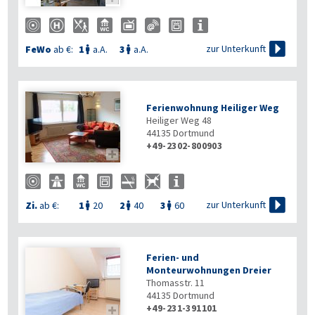

zur Unterkunft
FeWo
ab €:
1
a.A.
3
a.A.


Ferienwohnung Heiliger Weg
Heiliger Weg 48
44135
Dortmund
+49-2302-800903


zur Unterkunft
Zi.
ab €:
1
20
2
40
3
60



Ferien- und
Monteurwohnungen Dreier
Thomasstr. 11
44135
Dortmund
+49-231-391101
