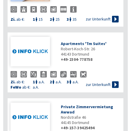

zur Unterkunft
Zi.
ab €:
1
15
2
25
3
35



Apartments 'Tm Suites'
Robert-Koch-Str. 26
44143
Dortmund
+49-2304-778758
Zi.
ab €:
1
a.A.
2
a.A.
3
a.A.




zur Unterkunft
FeWo
ab €:
a.A.
Private Zimmervermietung
Awwad
Nordstraße 46
44145
Dortmund
+49-157-39425494