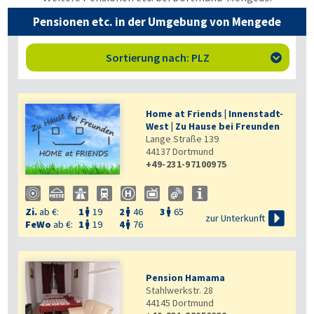
Pensionen etc. in der Umgebung von Mengede
Sortierung nach: PLZ

Home at Friends | Innenstadt-
West | Zu Hause bei Freunden
Lange Straße 139
44137
Dortmund
+49-231-97100975
Zi.
ab €:
1
19
2
46
3
65




zur Unterkunft
FeWo
ab €:
1
19
4
76


Pension Hamama
Stahlwerkstr. 28
44145
Dortmund