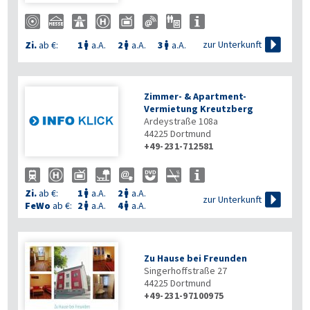

zur Unterkunft
Zi.
ab €:
1
a.A.
2
a.A.
3
a.A.



Zimmer- & Apartment-
Vermietung Kreutzberg
Ardeystraße 108a
44225
Dortmund
+49-231-712581
Zi.
ab €:
1
a.A.
2
a.A.



zur Unterkunft
FeWo
ab €:
2
a.A.
4
a.A.


Zu Hause bei Freunden
Singerhoffstraße 27
44225
Dortmund
+49-231-97100975