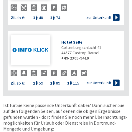

zur Unterkunft
Zi.
ab €:
1
48
2
74


Hotel Selle
Cottenburgschlucht 41
44577
Castrop-Rauxel
+49-2305-9410

zur Unterkunft
Zi.
ab €:
1
59
2
89
3
115



Ist für Sie keine passende Unterkunft dabei? Dann suchen Sie
auf den folgenden Seiten, auf denen die obigen Ergebnisse
gefunden wurden - dort finden Sie noch mehr Übernachtungs­
möglichkeiten für Urlaub oder Dienstreise in Dortmund-
Mengede und Umgebung: