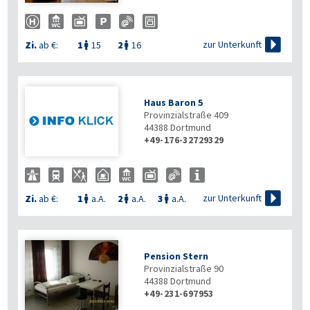

zur Unterkunft
Zi.
ab €:
1
15
2
16


Haus Baron 5
Provinzialstraße 409
44388
Dortmund
+49-176-32729329

zur Unterkunft
Zi.
ab €:
1
a.A.
2
a.A.
3
a.A.



Pension Stern
Provinzialstraße 90
44388
Dortmund
+49-231-697953