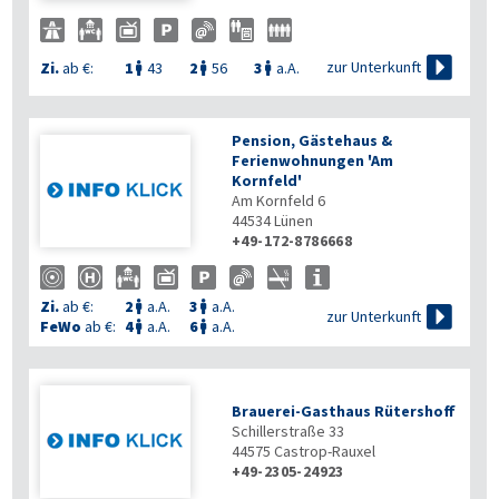

zur Unterkunft
Zi.
ab €:
1
43
2
56
3
a.A.



Pension, Gästehaus &
Ferienwohnungen 'Am
Kornfeld'
Am Kornfeld 6
44534
Lünen
+49-172-8786668
Zi.
ab €:
2
a.A.
3
a.A.



zur Unterkunft
FeWo
ab €:
4
a.A.
6
a.A.


Brauerei-Gasthaus Rütershoff
Schillerstraße 33
44575
Castrop-Rauxel
+49-2305-24923