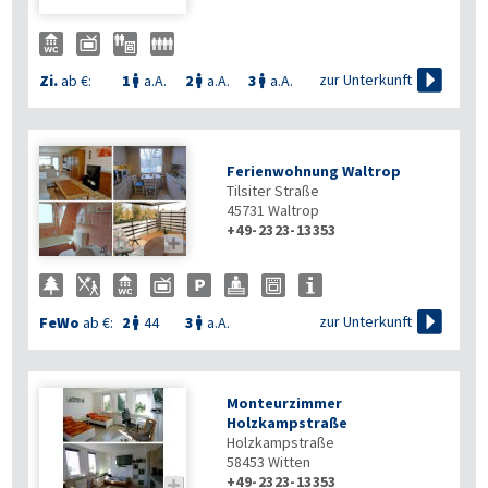

zur Unterkunft
Zi.
ab €:
1
a.A.
2
a.A.
3
a.A.



Ferienwohnung Waltrop
Tilsiter Straße
45731
Waltrop
+49-2323-13353


zur Unterkunft
FeWo
ab €:
2
44
3
a.A.


Monteurzimmer
Holzkampstraße
Holzkampstraße
58453
Witten
+49-2323-13353
