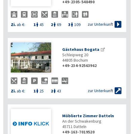
+49-2305-548490

zur Unterkunft
Zi.
ab €:
1
45
2
69
3
109



Gästehaus Bogata
Schleipweg 20
44805
Bochum
+49-234-92563962


zur Unterkunft
Zi.
ab €:
1
25
2
43


Möblierte Zimmer Datteln
An der Schwakenburg
45711
Datteln
+49-163-7019520