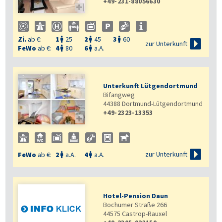
+49-231-88056630

Zi.
ab €:
1
25
2
45
3
60




zur Unterkunft
FeWo
ab €:
4
80
6
a.A.


Unterkunft Lütgendortmund
Bifangweg
44388
Dortmund-Lütgendortmund
+49-2323-13353


zur Unterkunft
FeWo
ab €:
2
a.A.
4
a.A.


Hotel-Pension Daun
Bochumer Straße 266
44575
Castrop-Rauxel