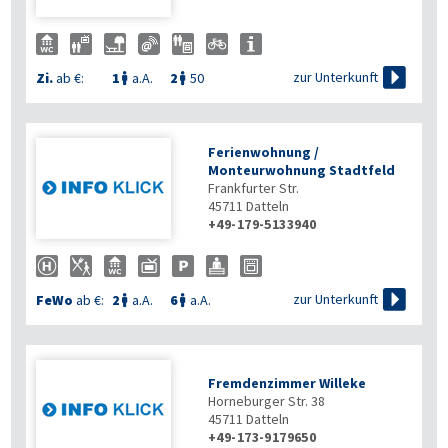

zur Unterkunft
Zi.
ab €:
1
a.A.
2
50


Ferienwohnung /
Monteurwohnung Stadtfeld
Frankfurter Str.
45711
Datteln
+49-179-5133940

zur Unterkunft
FeWo
ab €:
2
a.A.
6
a.A.


Fremdenzimmer Willeke
Horneburger Str. 38
45711
Datteln
+49-173-9179650