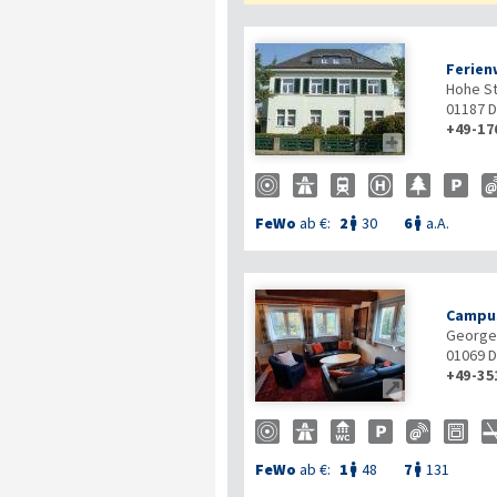
Ferien
Hohe St
01187
D
+49-17

FeWo
ab €:
2
30
6
a.A.


Campus
George-
01069
D
+49-35

FeWo
ab €:
1
48
7
131

