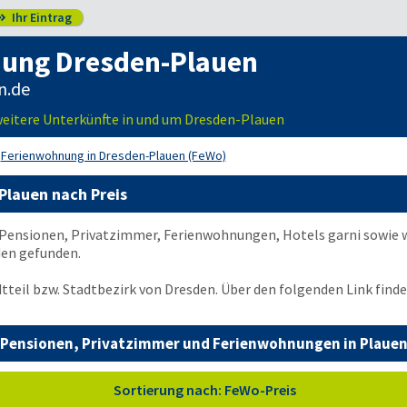
Ihr Eintrag

ung Dresden-Plauen
n.de
eitere Unterkünfte in und um Dresden-Plauen
Ferienwohnung in Dresden-Plauen (FeWo)
Plauen nach Preis
 Pensionen, Privatzimmer, Ferienwohnungen, Hotels garni sowie 
en gefunden.
dtteil bzw. Stadtbezirk von Dresden. Über den folgenden Link find
Pensionen, Privatzimmer und Ferienwohnungen in Plaue
Sortierung nach: FeWo-Preis