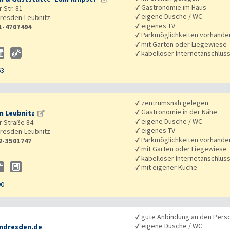
✓
Gastronomie im Haus
 Str. 81
✓
eigene Dusche / WC
resden-Leubnitz
✓
eigenes TV
1-4707494
✓
Parkmöglichkeiten vorhande
✓
mit Garten oder Liegewiese
✓
kabelloser Internetanschlus
63
✓
zentrumsnah gelegen
✓
Gastronomie in der Nähe
n Leubnitz
✓
eigene Dusche / WC
 Straße 84
✓
eigenes TV
resden-Leubnitz
✓
Parkmöglichkeiten vorhande
2-3501747
✓
mit Garten oder Liegewiese
✓
kabelloser Internetanschlus
✓
mit eigener Küche
90
✓
gute Anbindung an den Pers
✓
eigene Dusche / WC
indresden.de