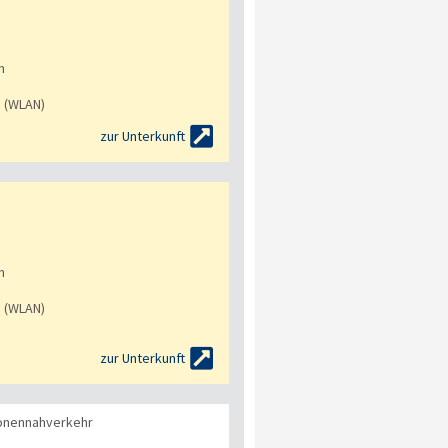
n
s (WLAN)

zur Unterkunft
n
s (WLAN)

zur Unterkunft
onennahverkehr