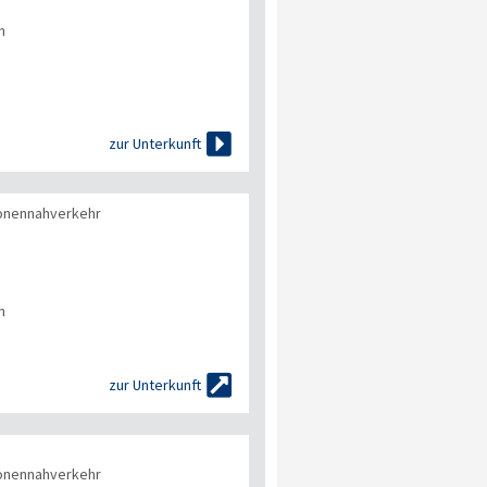
n

zur Unterkunft
onennahverkehr
n

zur Unterkunft
onennahverkehr