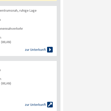
zentrumsnah, ruhige Lage
n
onennahverkehr
n
s (WLAN)

zur Unterkunft
n
n
s (WLAN)

zur Unterkunft