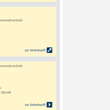
onennahverkehr

zur Unterkunft
onennahverkehr
n
s (WLAN)

zur Unterkunft