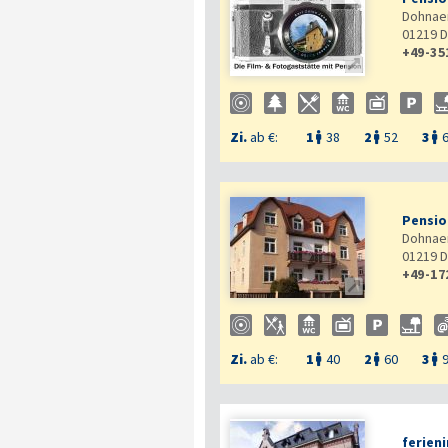
Dohnaer
01219
D
+49-35

Zi.
ab €:
1
38
2
52
3



Pensio
Dohnaer
01219
D
+49-17

Zi.
ab €:
1
40
2
60
3



ferien