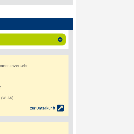

onennahverkehr
n
s (WLAN)

zur Unterkunft