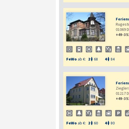
Ferien
Rugestr
01069
D
+49-35

FeWo
ab €:
2
68
4
84


Ferien
Zieglers
01217
D
+49-35

FeWo
ab €:
2
60
4
80

