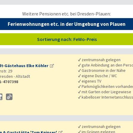
Weitere Pensionen etc. bei Dresden-Plauen:
Ferienwohnungen etc. in der Umgebung von Plauen
Sortierung nach: FeWo-Preis
✓
zentrumsnah gelegen
✓
gute Anbindung an den Pers
dt-Gästehaus Elke Köhler
✓
Gastronomie in der Nähe
str. 29
✓
eigene Dusche / WC
resden - Altstadt
✓
eigenes TV
1-4707398
✓
Parkmöglichkeiten vorhande
✓
mit Garten oder Liegewiese
✓
kabelloser Internetanschlus
✓
zentrumsnah gelegen
✓
im Grünen gelegen
n & Gaststätte 'Zum Knipser'