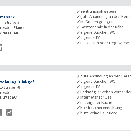
✓
zentrumsnah gelegen
✓
gute Anbindung an den Pers
htepark
✓
im Grünen gelegen
nnstraße 5
✓
Gastronomie in der Nähe
resden-Plauen
✓
eigene Dusche / WC
2-9831768
✓
eigenes TV
✓
mit Garten oder Liegewiese
✓
gute Anbindung an den Pers
✓
eigene Dusche / WC
wohnung 'Ginkgo'
✓
eigenes TV
lz-Straße 78
✓
Parkmöglichkeiten vorhande
resden
✓
Internetanschluss
1-4717051
✓
mit eigener Küche
✓
Nichtrauchereinrichtung
✓
bitte keine Haustiere