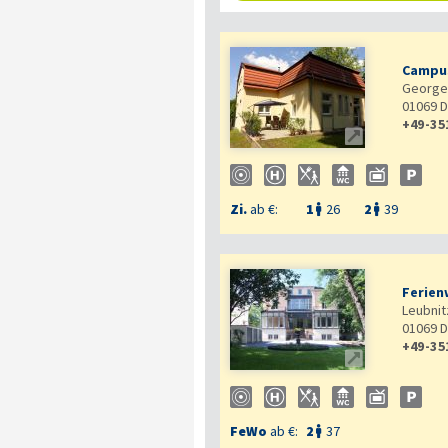
Campu
George-
01069
D
+49-35

Zi.
ab €:
1
26
2
39


Ferien
Leubnit
01069
D
+49-35

FeWo
ab €:
2
37
