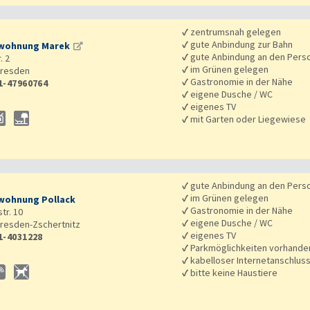
✓
zentrumsnah gelegen
✓
gute Anbindung zur Bahn
wohnung Marek
✓
gute Anbindung an den Pers
. 2
✓
im Grünen gelegen
resden
✓
Gastronomie in der Nähe
1-47960764
✓
eigene Dusche / WC
✓
eigenes TV
✓
mit Garten oder Liegewiese
✓
gute Anbindung an den Pers
✓
im Grünen gelegen
wohnung Pollack
✓
Gastronomie in der Nähe
tr. 10
✓
eigene Dusche / WC
resden-Zschertnitz
✓
eigenes TV
1-4031228
✓
Parkmöglichkeiten vorhande
✓
kabelloser Internetanschlus
✓
bitte keine Haustiere