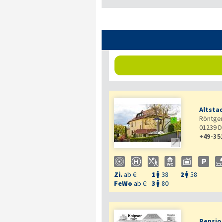
Altsta
Röntgen
01239
D
+49-35

Zi.
ab €:
1
38
2
58


FeWo
ab €:
3
80

Pensio