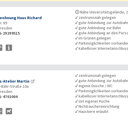
ⓘ
Nähe Universitätsgelände, 
✓
zentrumsnah gelegen
wohnung Haus Richard
✓
gute Anbindung zur Autobah
r. 89
✓
gute Anbindung zur Bahn
resden
✓
gute Anbindung an den Pers
6-29299515
✓
im Grünen gelegen
✓
Parkmöglichkeiten vorhande
✓
kabelloser Internetanschlus
✓
zentrumsnah gelegen
✓
gute Anbindung zur Autobah
-Atelier Martin
✓
eigene Dusche / WC
Bähr-Straße 10a
✓
Parkmöglichkeiten vorhande
resden
✓
kabelloser Internetanschlus
1-4702004
✓
mit eigener Küche
✓
Nichtrauchereinrichtung
✓
Haustiere erlaubt