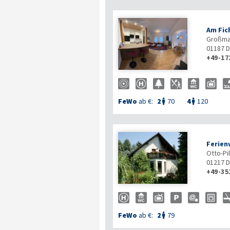
Am Fic
Großma
01187
D
+49-17
FeWo
ab €:
2
70
4
120


Ferien
Otto-Pi
01217
D
+49-35
FeWo
ab €:
2
79
