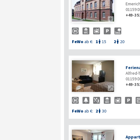
Emerich
01159
D
+49-35

FeWo
ab €:
1
15
2
20


Ferien
Alfred-T
01159
D
+49-35

FeWo
ab €:
2
30

Appart