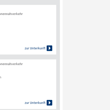
onennahverkehr

zur Unterkunft
onennahverkehr
n

zur Unterkunft