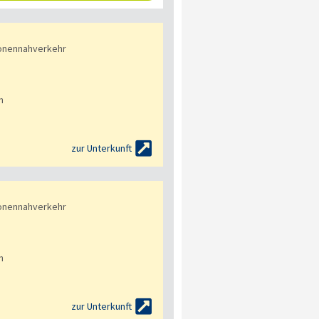
onennahverkehr
n

zur Unterkunft
onennahverkehr
n

zur Unterkunft