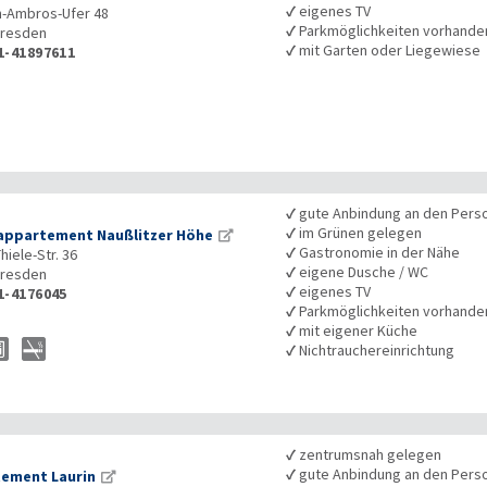
✓
eigenes TV
-Ambros-Ufer 48
✓
Parkmöglichkeiten vorhande
resden
✓
mit Garten oder Liegewiese
1-41897611
✓
gute Anbindung an den Pers
✓
im Grünen gelegen
appartement Naußlitzer Höhe
✓
Gastronomie in der Nähe
hiele-Str. 36
✓
eigene Dusche / WC
resden
✓
eigenes TV
1-4176045
✓
Parkmöglichkeiten vorhande
✓
mit eigener Küche
✓
Nichtrauchereinrichtung
✓
zentrumsnah gelegen
✓
gute Anbindung an den Pers
ement Laurin