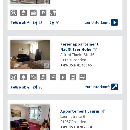


zur Unterkunft
FeWo
ab €:
1
15
2
20


Ferienappartement
Naußlitzer Höhe
Alfred-Thiele-Str. 36
01159
Dresden
+49-351-4176045


zur Unterkunft
FeWo
ab €:
2
30

Appartement Laurin
Laurinstraße 6
01067
Dresden
+49-351-4702004