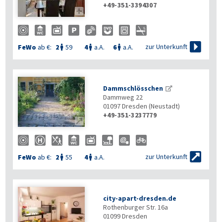
+49-351-3394307


zur Unterkunft
FeWo
ab €:
2
59
4
a.A.
6
a.A.



Dammschlösschen
Dammweg 22
01097
Dresden (Neustadt)
+49-351-3237779


zur Unterkunft
FeWo
ab €:
2
55
4
a.A.


city-apart-dresden.de
Rothenburger Str. 16a
01099
Dresden