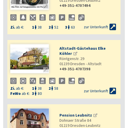
01219
Dresden-Leubnitz
+49-351-4707494


zur Unterkunft
Zi.
ab €:
1
38
2
52
3
63



Altstadt-Gästehaus Elke
Köhler
Röntgenstr. 29
01239
Dresden - Altstadt
+49-351-4707398

Zi.
ab €:
1
38
2
58



zur Unterkunft
FeWo
ab €:
3
80

Pension Leubnitz
Dohnaer Straße 84
01219
Dresden-Leubnitz