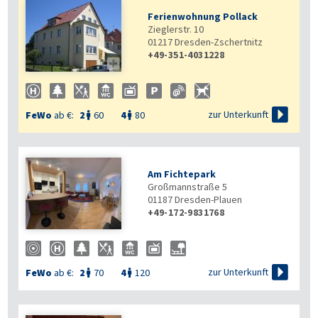
Ferienwohnung Pollack
Zieglerstr. 10
01217
Dresden-Zschertnitz
+49-351-4031228


zur Unterkunft
FeWo
ab €:
2
60
4
80


Am Fichtepark
Großmannstraße 5
01187
Dresden-Plauen
+49-172-9831768

zur Unterkunft
FeWo
ab €:
2
70
4
120

