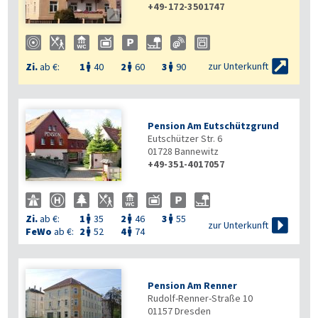
+49-172-3501747


zur Unterkunft
Zi.
ab €:
1
40
2
60
3
90



Pension Am Eutschützgrund
Eutschützer Str. 6
01728
Bannewitz
+49-351-4017057

Zi.
ab €:
1
35
2
46
3
55




zur Unterkunft
FeWo
ab €:
2
52
4
74


Pension Am Renner
Rudolf-Renner-Straße 10
01157
Dresden