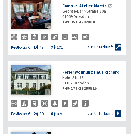
Campus-Atelier Martin
George-Bähr-Straße 10a
01069
Dresden
+49-351-4702004


zur Unterkunft
FeWo
ab €:
1
48
7
131


Ferienwohnung Haus Richard
Hohe Str. 89
01187
Dresden
+49-176-29299515


zur Unterkunft
FeWo
ab €:
2
30
6
a.A.

