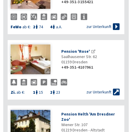
+49-351-3155421

zur Unterkunft
FeWo
ab €:
2
74
4
a.A.


Pension 'Rose'
Saalhausener Str. 62
01159
Dresden
+49-351-4107961


zur Unterkunft
Zi.
ab €:
1
15
2
23


Pension Helth 'Am Dresdner
Zoo'
Wiener Str. 107
01219
Dresden - Altstadt