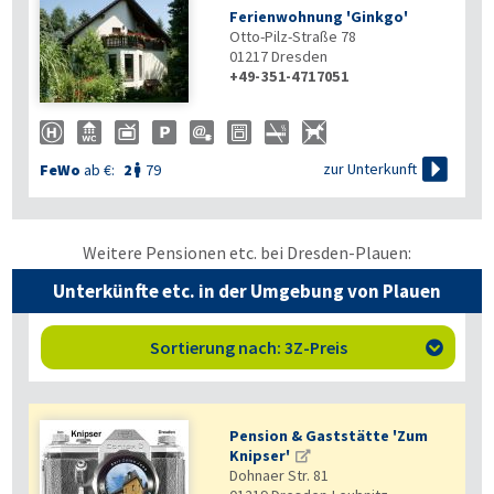
Ferienwohnung 'Ginkgo'
Otto-Pilz-Straße 78
01217
Dresden
+49-351-4717051

zur Unterkunft
FeWo
ab €:
2
79

Weitere Pensionen etc. bei Dresden-Plauen:
Unterkünfte etc. in der Umgebung von Plauen
Sortierung nach: 3Z-Preis

Pension & Gaststätte 'Zum
Knipser'
Dohnaer Str. 81