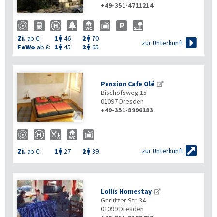
+49-351-4711214
Zi.
ab €:
1
46
2
70



zur Unterkunft
FeWo
ab €:
1
45
2
65


Pension Cafe Olé
Bischofsweg 15
01097
Dresden
+49-351-8996183


zur Unterkunft
Zi.
ab €:
1
27
2
39


Lollis Homestay
Görlitzer Str. 34
01099
Dresden