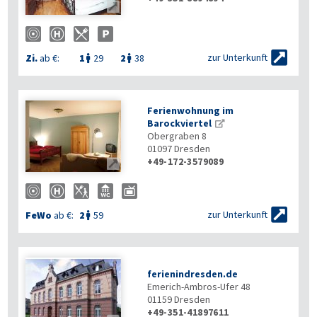


zur Unterkunft
Zi.
ab €:
1
29
2
38


Ferienwohnung im
Barockviertel
Obergraben 8
01097
Dresden
+49-172-3579089


zur Unterkunft
FeWo
ab €:
2
59

ferienindresden.de
Emerich-Ambros-Ufer 48
01159
Dresden
+49-351-41897611