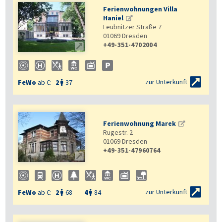
Ferienwohnungen Villa
Haniel
Leubnitzer Straße 7
01069
Dresden
+49-351-4702004


zur Unterkunft
FeWo
ab €:
2
37

Ferienwohnung Marek
Rugestr. 2
01069
Dresden
+49-351-47960764


zur Unterkunft
FeWo
ab €:
2
68
4
84

