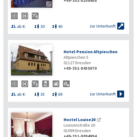
+49-351-8108458


zur Unterkunft
Zi.
ab €:
1
30
2
40


Hotel-Pension Altpieschen
Altpieschen 5
01127
Dresden
+49-351-8435070

zur Unterkunft
Zi.
ab €:
1
35
2
69


Hostel Louise20
Louisenstraße 20
01099
Dresden
+49-351-8894894