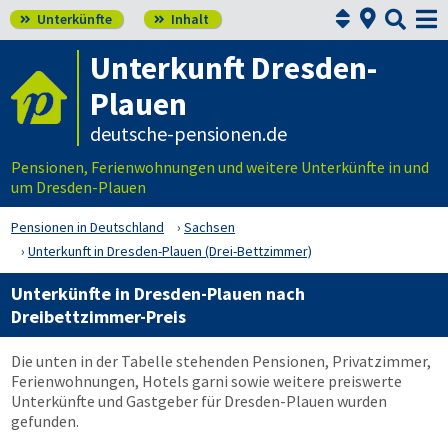



Unterkünfte
Inhalt


Unterkunft Dresden-
Plauen
deutsche-pensionen.de
Pensionen, Ferienwohnungen und weitere Unterkünfte in und
um Dresden-Plauen
Pensionen in Deutschland
Sachsen
Unterkunft in Dresden-Plauen (Drei-Bettzimmer)
Unterkünfte in Dresden-Plauen nach
Dreibettzimmer-Preis
Die unten in der Tabelle stehenden Pensionen, Privatzimmer,
Ferienwohnungen, Hotels garni sowie weitere preiswerte
Unterkünfte und Gastgeber für Dresden-Plauen wurden
gefunden.