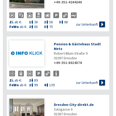
+49-351-4244240
Zi.
ab €:
1
38
2
58
3
68




zur Unterkunft
FeWo
ab €:
2
65
3
75


Pension & Gästehaus Stadt
Metz
Robert-Blum-Straße 9
01097
Dresden
+49-351-8024378
Zi.
ab €:
2
89


zur Unterkunft
FeWo
ab €:
2
99
4
139


Dresden-City-direkt.de
Salzgasse 6
01067
Dresden