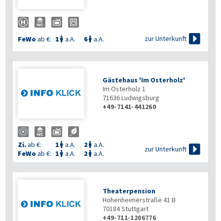

zur Unterkunft
FeWo
ab €:
1
a.A.
6
a.A.


Gästehaus 'Im Osterholz'
Im Osterholz 1
71636
Ludwigsburg
+49-7141-441260
Zi.
ab €:
1
a.A.
2
a.A.



zur Unterkunft
FeWo
ab €:
1
a.A.
2
a.A.


Theaterpension
Hohenheimerstraße 41 B
70184
Stuttgart
+49-711-1206776