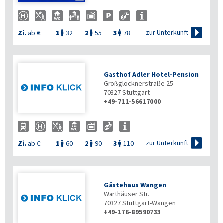

zur Unterkunft
Zi.
ab €:
1
32
2
55
3
78



Gasthof Adler Hotel-Pension
Großglocknerstraße 25
70327
Stuttgart
+49-711-56617000

zur Unterkunft
Zi.
ab €:
1
60
2
90
3
110



Gästehaus Wangen
Warthäuser Str.
70327
Stuttgart-Wangen
+49-176-89590733