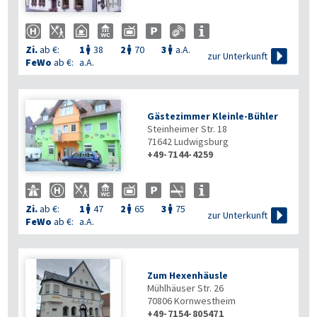

Zi.
ab €:
1
38
2
70
3
a.A.




zur Unterkunft
FeWo
ab €:
a.A.
Gästezimmer Kleinle-Bühler
Steinheimer Str. 18
71642
Ludwigsburg
+49-7144-4259

Zi.
ab €:
1
47
2
65
3
75




zur Unterkunft
FeWo
ab €:
a.A.
Zum Hexenhäusle
Mühlhäuser Str. 26
70806
Kornwestheim
+49-7154-805471