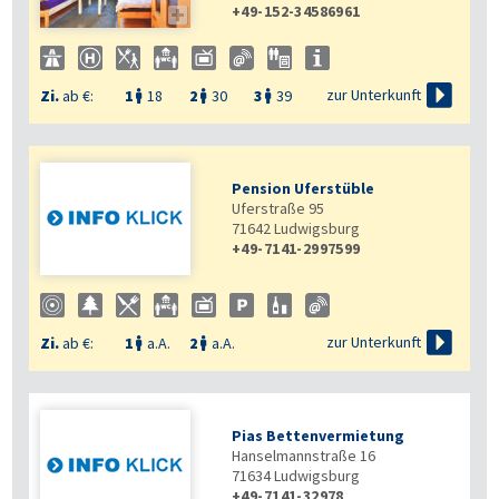
+49-152-34586961


zur Unterkunft
Zi.
ab €:
1
18
2
30
3
39



Pension Uferstüble
Uferstraße 95
71642
Ludwigsburg
+49-7141-2997599

zur Unterkunft
Zi.
ab €:
1
a.A.
2
a.A.


Pias Bettenvermietung
Hanselmannstraße 16
71634
Ludwigsburg
+49-7141-32978