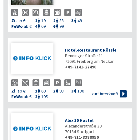
Zi.
ab €:
1
19
2
38
3
49



FeWo
ab €:
4
69
6
99


Hotel-Restaurant Rössle
Benninger Straße 11
71691
Freiberg am Neckar
+49-7141-27490
Zi.
ab €:
1
69
2
98
3
130




zur Unterkunft
FeWo
ab €:
2
105

Alex 30 Hostel
Alexanderstraße 30
70184
Stuttgart
+49-711-8388950