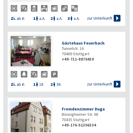

zur Unterkunft
Zi.
ab €:
1
a.A.
2
a.A.
3
a.A.



Gästehaus Feuerbach
Tunnelstr. 16
70469
Stuttgart
+49-711-8876430

zur Unterkunft
Zi.
ab €:
1
18
2
36


Fremdenzimmer Duga
Bönnigheimer Str. 68
70435
Stuttgart
+49-176-51356334
