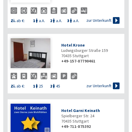

zur Unterkunft
Zi.
ab €:
1
a.A.
2
a.A.
3
a.A.



Hotel Krone
Ludwigsburger Straße 159
70435
Stuttgart
+49-157-87790461

zur Unterkunft
Zi.
ab €:
1
25
2
45


Hotel Garni Keinath
Spielberger Str. 24
70435
Stuttgart
+49-711-875392
