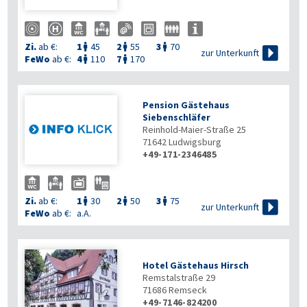
Zi.
ab €:
1
45
2
55
3
70




zur Unterkunft
FeWo
ab €:
4
110
7
170


Pension Gästehaus
Siebenschläfer
Reinhold-Maier-Straße 25
71642
Ludwigsburg
+49-171-2346485
Zi.
ab €:
1
30
2
50
3
75




zur Unterkunft
FeWo
ab €:
a.A.
Hotel Gästehaus Hirsch
Remstalstraße 29
71686
Remseck
+49-7146-824200