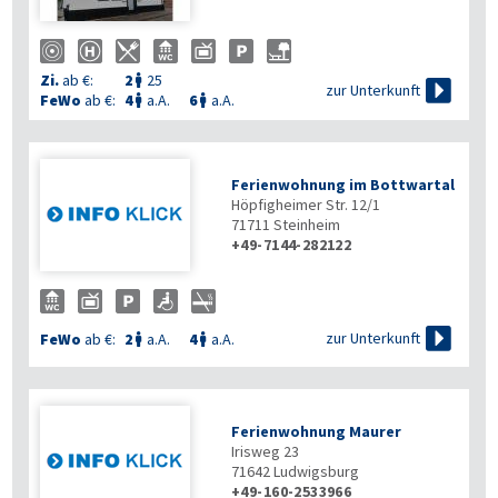
Zi.
ab €:
2
25


zur Unterkunft
FeWo
ab €:
4
a.A.
6
a.A.


Ferienwohnung im Bottwartal
Höpfigheimer Str. 12/1
71711
Steinheim
+49-7144-282122

zur Unterkunft
FeWo
ab €:
2
a.A.
4
a.A.


Ferienwohnung Maurer
Irisweg 23
71642
Ludwigsburg
+49-160-2533966