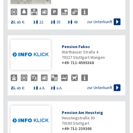


zur Unterkunft
Zi.
ab €:
1
22
2
35
3
48



Pension Fakos
Warthäuser Straße 4
70327
Stuttgart-Wangen
+49-711-4595368

zur Unterkunft
Zi.
ab €:
1
a.A.
2
a.A.


Pension Am Heusteig
Heusteigstraße 30
70180
Stuttgart
+49-711-239300