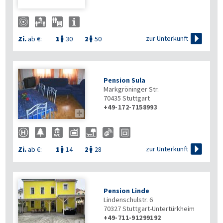

zur Unterkunft
Zi.
ab €:
1
30
2
50


Pension Sula
Markgröninger Str.
70435
Stuttgart
+49-172-7158993


zur Unterkunft
Zi.
ab €:
1
14
2
28


Pension Linde
Lindenschulstr. 6
70327
Stuttgart-Untertürkheim
+49-711-91299192