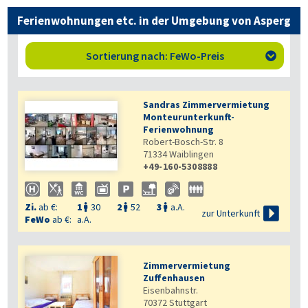
Ferienwohnungen etc. in der Umgebung von Asperg
Sortierung nach: FeWo-Preis

Sandras Zimmervermietung
Monteurunterkunft-
Ferienwohnung
Robert-Bosch-Str. 8
71334
Waiblingen
+49-160-5308888
Zi.
ab €:
1
30
2
52
3
a.A.




zur Unterkunft
FeWo
ab €:
a.A.
Zimmervermietung
Zuffenhausen
Eisenbahnstr.
70372
Stuttgart