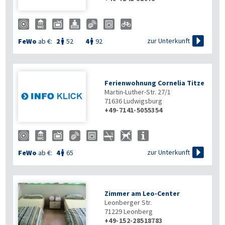

zur Unterkunft
FeWo
ab €:
2
52
4
92


Ferienwohnung Cornelia Titze
Martin-Luther-Str. 27/1
71636
Ludwigsburg
+49-7141-5055354

zur Unterkunft
FeWo
ab €:
4
65

Zimmer am Leo-Center
Leonberger Str.
71229
Leonberg
+49-152-28518783