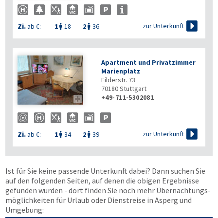

zur Unterkunft
Zi.
ab €:
1
18
2
36


Apartment und Privatzimmer
Marienplatz
Filderstr. 73
70180
Stuttgart
+49-711-5302081


zur Unterkunft
Zi.
ab €:
1
34
2
39


Ist für Sie keine passende Unterkunft dabei? Dann suchen Sie
auf den folgenden Seiten, auf denen die obigen Ergebnisse
gefunden wurden - dort finden Sie noch mehr Übernachtungs­
möglichkeiten für Urlaub oder Dienstreise in Asperg und
Umgebung: