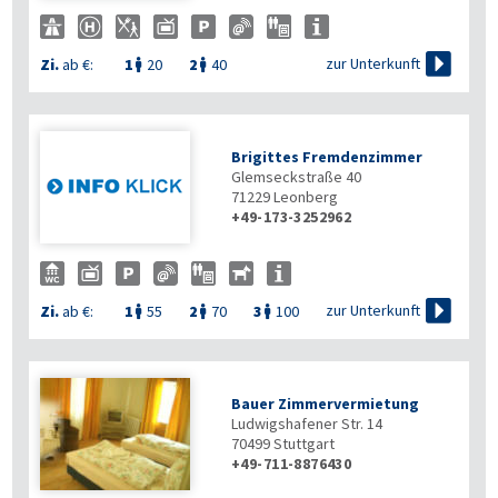

zur Unterkunft
Zi.
ab €:
1
20
2
40


Brigittes Fremdenzimmer
Glemseckstraße 40
71229
Leonberg
+49-173-3252962

zur Unterkunft
Zi.
ab €:
1
55
2
70
3
100



Bauer Zimmervermietung
Ludwigshafener Str. 14
70499
Stuttgart
+49-711-8876430