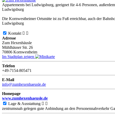
Appartements bei Ludwigsburg, geeignet für 4-6 Personen, außerdem Z
Ludwigsburg
Die Kornwestheimer Ortsmitte ist zu Fuß erreichbar, auch der Bahnh
Ludwigsburg
Kontakt


Adresse
Zum Hexenhäusle
Mühlhäuser Str. 26
70806
Kornwestheim
Im Stadtplan zeigen
Telefon
+49-7154-805471
E-Mail
info@zumhexenhaeusle.de
Homepage
www.zumhexenhaeusle.de
Lage & Ausstattung


zentrumsnah gelegen
gute Anbindung an den Personennahverkehr
Ga