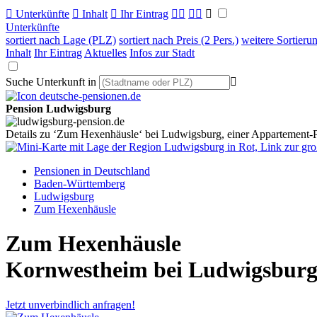

Unterkünfte

Inhalt

Ihr Eintrag



Unterkünfte
sortiert nach Lage (PLZ)
sortiert nach Preis (2 Pers.)
weitere Sortieru
Inhalt
Ihr Eintrag
Aktuelles
Infos zur Stadt
Suche Unterkunft in

Pension Ludwigsburg
Details zu ‘Zum Hexenhäusle‘ bei Ludwigsburg, einer Appartement-
Pensionen in Deutschland
Baden-Württemberg
Ludwigsburg
Zum Hexenhäusle
Zum Hexenhäusle
Kornwestheim bei Ludwigsbur
Jetzt unverbindlich anfragen!