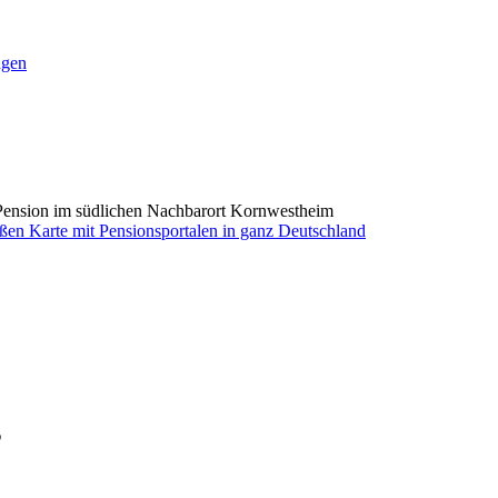
ngen
Pension im südlichen Nachbarort Kornwestheim
g