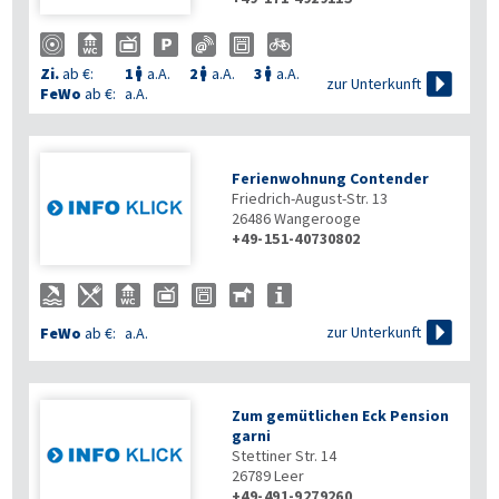
Zi.
ab €:
1
a.A.
2
a.A.
3
a.A.




zur Unterkunft
FeWo
ab €:
a.A.
Ferienwohnung Contender
Friedrich-August-Str. 13
26486
Wangerooge
+49-151-40730802

zur Unterkunft
FeWo
ab €:
a.A.
Zum gemütlichen Eck Pension
garni
Stettiner Str. 14
26789
Leer
+49-491-9279260