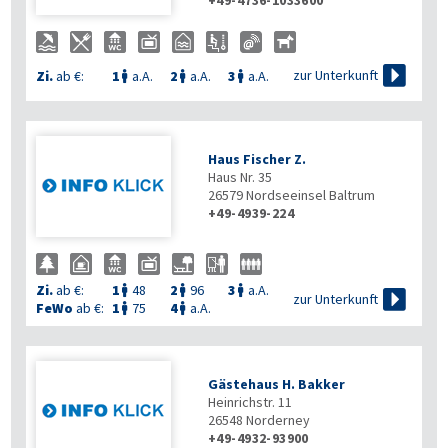
+49-4736-1033600

zur Unterkunft
Zi.
ab €:
1
a.A.
2
a.A.
3
a.A.



Haus Fischer Z.
Haus Nr. 35
26579
Nordseeinsel Baltrum
+49-4939-224
Zi.
ab €:
1
48
2
96
3
a.A.




zur Unterkunft
FeWo
ab €:
1
75
4
a.A.


Gästehaus H. Bakker
Heinrichstr. 11
26548
Norderney
+49-4932-93900