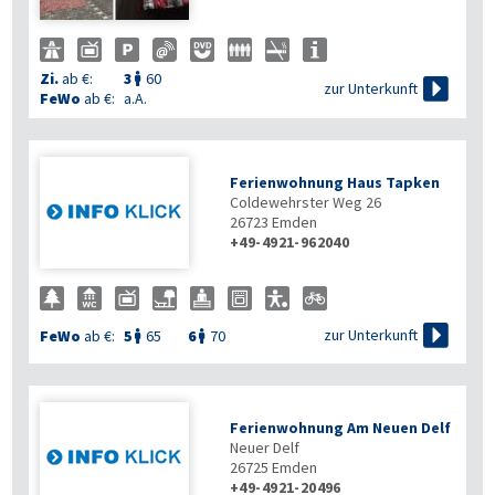
Zi.
ab €:
3
60


zur Unterkunft
FeWo
ab €:
a.A.
Ferienwohnung Haus Tapken
Coldewehrster Weg 26
26723
Emden
+49-4921-962040

zur Unterkunft
FeWo
ab €:
5
65
6
70


Ferienwohnung Am Neuen Delf
Neuer Delf
26725
Emden
+49-4921-20496