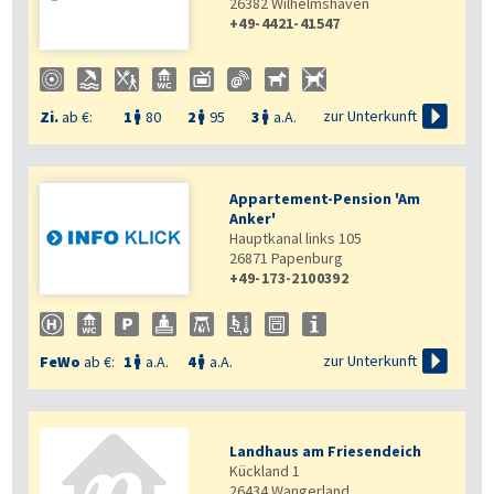
26382
Wilhelmshaven
+49-4421-41547

zur Unterkunft
Zi.
ab €:
1
80
2
95
3
a.A.



Appartement-Pension 'Am
Anker'
Hauptkanal links 105
26871
Papenburg
+49-173-2100392

zur Unterkunft
FeWo
ab €:
1
a.A.
4
a.A.


Landhaus am Friesendeich
Kückland 1
26434
Wangerland