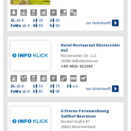
Zi.
ab €:
1
30
2
60



zur Unterkunft
FeWo
ab €:
4
80
5
90


Hotel-Restaurant Rüstersieler
Hof
Rüstersieler Str. 112
26386
Wilhelmshaven
+49-4421-913380
Zi.
ab €:
1
53
2
79
3
a.A.




zur Unterkunft
FeWo
ab €:
3
85
4
98


5-Sterne-Ferienwohnung
Gulfhof Neermoor
Norderstraße 87
26802
Moormerland