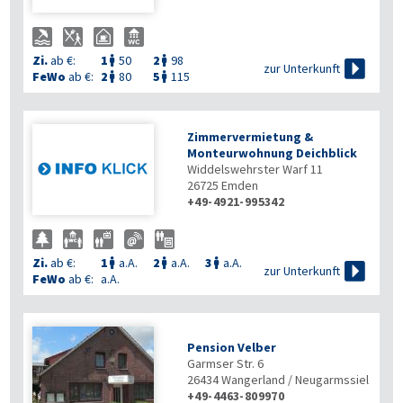
Zi.
ab €:
1
50
2
98



zur Unterkunft
FeWo
ab €:
2
80
5
115


Zimmervermietung &
Monteurwohnung Deichblick
Widdelswehrster Warf 11
26725
Emden
+49-4921-995342
Zi.
ab €:
1
a.A.
2
a.A.
3
a.A.




zur Unterkunft
FeWo
ab €:
a.A.
Pension Velber
Garmser Str. 6
26434
Wangerland / Neugarmssiel
+49-4463-809970