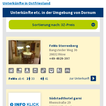
Unterkünfte in Ostfriesland
.
Unterkünfte etc. in der Umgebung von Dornum
Sortierung nach: 3Z-Preis

FeWo Sterrenberg
Bangsteder Weg 36
26632
Ihlow
+49-4929-397

zur Unterkunft
FeWo
ab €:
2
33
4
41


Südstadthotel garni
Rheinstraße 29