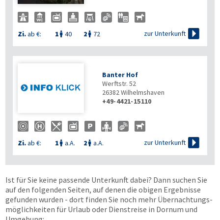

zur Unterkunft
Zi.
ab €:
1
40
2
72


Banter Hof
Werftstr. 52
26382
Wilhelmshaven
+49-4421-15110

zur Unterkunft
Zi.
ab €:
1
a.A.
2
a.A.


Ist für Sie keine passende Unterkunft dabei? Dann suchen Sie
auf den folgenden Seiten, auf denen die obigen Ergebnisse
gefunden wurden - dort finden Sie noch mehr Übernachtungs­
möglichkeiten für Urlaub oder Dienstreise in Dornum und
Umgebung: