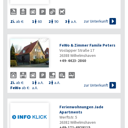

zur Unterkunft
Zi.
ab €:
1
60
2
90
3
a.A.



FeWo & Zimmer Famile Peters
Voslapper Straße 17
26388
Wilhelmshaven
+49-4423-2860
Zi.
ab €:
1
a.A.
2
a.A.



zur Unterkunft
FeWo
ab €:
a.A.
Ferienwohnungen Jade
Apartments
Werftstr. 5
26382
Wilhelmshaven
+49-171-4929115