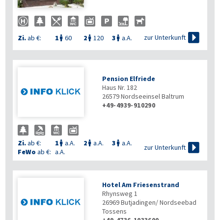

zur Unterkunft
Zi.
ab €:
1
60
2
120
3
a.A.



Pension Elfriede
Haus Nr. 182
26579
Nordseeinsel Baltrum
+49-4939-910290
Zi.
ab €:
1
a.A.
2
a.A.
3
a.A.




zur Unterkunft
FeWo
ab €:
a.A.
Hotel Am Friesenstrand
Rhynsweg 1
26969
Butjadingen/ Nordseebad
Tossens