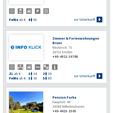

zur Unterkunft
FeWo
ab €:
4
65

Zimmer & Ferienwohnungen
Bruns
Neutorstr. 73
26721
Emden
+49-4921-34748
Zi.
ab €:
1
24
2
39



zur Unterkunft
FeWo
ab €:
1
30
5
80


Pension Forke
Hauptstr. 49
26388
Wilhelmshaven
+49-4423-2305