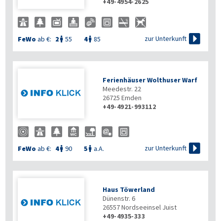
+49-4954-2625

zur Unterkunft
FeWo
ab €:
2
55
4
85


Ferienhäuser Wolthuser Warf
Meedestr. 22
26725
Emden
+49-4921-993112

zur Unterkunft
FeWo
ab €:
4
90
5
a.A.


Haus Töwerland
Dünenstr. 6
26557
Nordseeinsel Juist
+49-4935-333