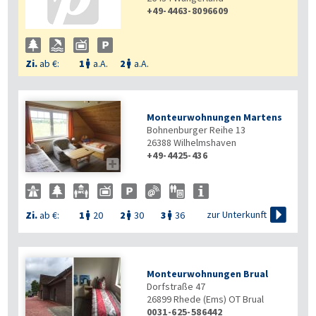
+49-4463-8096609
Zi.
ab €:
1
a.A.
2
a.A.


Monteurwohnungen Martens
Bohnenburger Reihe 13
26388
Wilhelmshaven
+49-4425-436


zur Unterkunft
Zi.
ab €:
1
20
2
30
3
36



Monteurwohnungen Brual
Dorfstraße 47
26899
Rhede (Ems) OT Brual
0031-625-586442