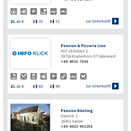

zur Unterkunft
Zi.
ab €:
1
35
2
52


Pension & Pizzeria Lion
Ant' oll Dobke 2
26736
Krummhörn OT Upleward
+49-4923-7569

zur Unterkunft
Zi.
ab €:
1
80
2
90


Pension Bünting
Daunstr. 1
26452
Sande
+49-4422-991256