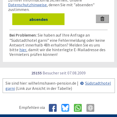
Zu Ihrer Information & Sicherheit: Unsere
Datenschutzhinweise
, denen Sie mit "absenden"
zustimmen.

Bei Problemen:
Sie haben auf Ihre Anfrage an
"Südstadthotel garni" eine Fehlermeldung oder keine
Antwort innerhalb 48h erhalten? Melden Sie es uns
bitte
hier
, damit wir die hinterlegte E-Mailadresse des
Vermieters prüfen können!
25155
Besucher seit
0
7.0
8.2
0
0
9
Sie sind hier: wilhelmshaven-pension.de |
Südstadthotel
garni
(Link zur Ansicht in der Tabelle)
Empfehlen via