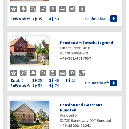

zur Unterkunft
FeWo
ab €:
2
35
4
50


Pension Am Eutschützgrund
Eutschützer Str. 6
01728
Bannewitz
+49-351-4017057

Zi.
ab €:
1
35
2
46
3
55




zur Unterkunft
FeWo
ab €:
2
52
4
74


Pension und Gasthaus
Rundteil
Rundteil 5
01728
Bannewitz /OT Rundteil
+49-35206-21241
