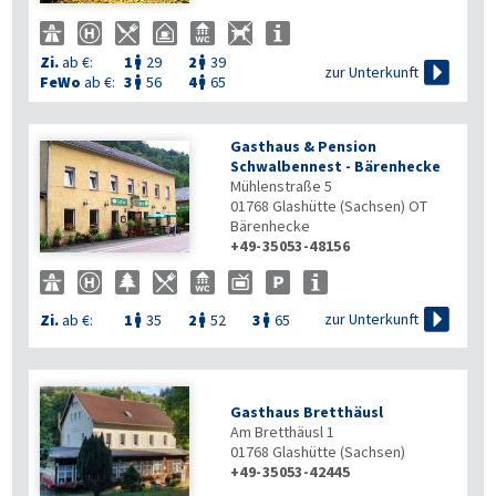
Zi.
ab €:
1
29
2
39



zur Unterkunft
FeWo
ab €:
3
56
4
65


Gasthaus & Pension
Schwalbennest - Bärenhecke
Mühlenstraße 5
01768
Glashütte (Sachsen) OT
Bärenhecke
+49-35053-48156

zur Unterkunft
Zi.
ab €:
1
35
2
52
3
65



Gasthaus Bretthäusl
Am Bretthäusl 1
01768
Glashütte (Sachsen)
+49-35053-42445