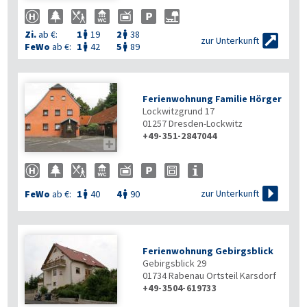
Zi.
ab €:
1
19
2
38



zur Unterkunft
FeWo
ab €:
1
42
5
89


Ferienwohnung Familie Hörger
Lockwitzgrund 17
01257
Dresden-Lockwitz
+49-351-2847044


zur Unterkunft
FeWo
ab €:
1
40
4
90


Ferienwohnung Gebirgsblick
Gebirgsblick 29
01734
Rabenau Ortsteil Karsdorf
+49-3504-619733