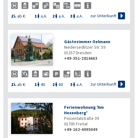

zur Unterkunft
Zi.
ab €:
1
a.A.
2
a.A.
3
a.A.



Gästezimmer Oelmann
Niedersedlitzer Str. 59
01257
Dresden
+49-351-2816663


zur Unterkunft
Zi.
ab €:
1
40
2
60
3
a.A.



Ferienwohnung 'Am
Hexenberg'
Poisentalstraße 39
01705
Freital
+49-162-4095049