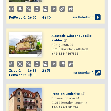

zur Unterkunft
FeWo
ab €:
2
60
4
80


Altstadt-Gästehaus Elke
Köhler
Röntgenstr. 29
01239
Dresden - Altstadt
+49-351-4707398

Zi.
ab €:
1
38
2
58



zur Unterkunft
FeWo
ab €:
3
80

Pension Leubnitz
Dohnaer Straße 84
01219
Dresden-Leubnitz
+49-172-3501747
