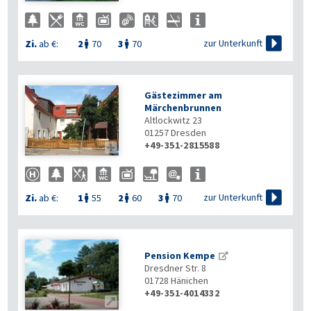

zur Unterkunft
Zi.
ab €:
2
70
3
70


Gästezimmer am
Märchenbrunnen
Altlockwitz 23
01257
Dresden
+49-351-2815588


zur Unterkunft
Zi.
ab €:
1
55
2
60
3
70



Pension Kempe
Dresdner Str. 8
01728
Hänichen
+49-351-4014332
