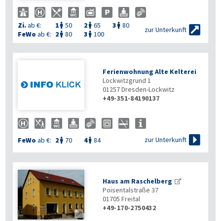
Zi.
ab €:
1
50
2
65
3
80




zur Unterkunft
FeWo
ab €:
2
80
3
100


Ferienwohnung Alte Kelterei
Lockwitzgrund 1
01257
Dresden-Lockwitz
+49-351-84190137

zur Unterkunft
FeWo
ab €:
2
70
4
84


Haus am Raschelberg
Poisentalstraße 37
01705
Freital
+49-170-2750432
