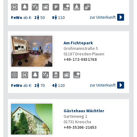

zur Unterkunft
FeWo
ab €:
2
50
8
110


Am Fichtepark
Großmannstraße 5
01187
Dresden-Plauen
+49-172-9831768

zur Unterkunft
FeWo
ab €:
2
70
4
120


Gästehaus Wächtler
Gartenweg 2
01731
Kreischa
+49-35206-21653