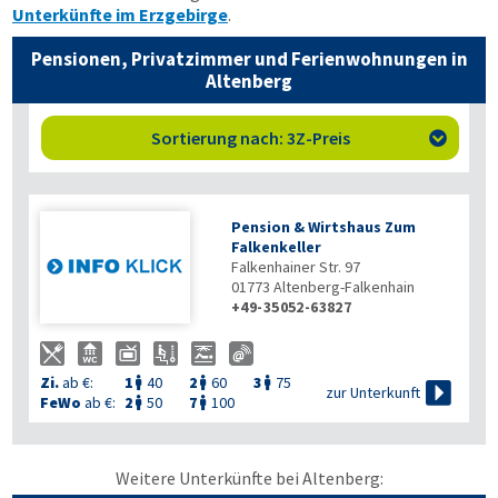
Unterkünfte im Erzgebirge
.
Pensionen, Privatzimmer und Ferienwohnungen in
Altenberg
Sortierung nach: 3Z-Preis

Pension & Wirtshaus Zum
Falkenkeller
Falkenhainer Str. 97
01773
Altenberg-Falkenhain
+49-35052-63827
Zi.
ab €:
1
40
2
60
3
75




zur Unterkunft
FeWo
ab €:
2
50
7
100


Weitere Unterkünfte bei Altenberg: