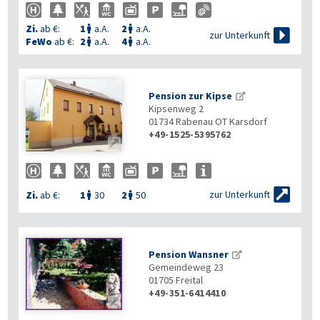
Zi.
ab €:
1
a.A.
2
a.A.



zur Unterkunft
FeWo
ab €:
2
a.A.
4
a.A.


Pension zur Kipse
Kipsenweg 2
01734
Rabenau OT Karsdorf
+49-1525-5395762


zur Unterkunft
Zi.
ab €:
1
30
2
50


Pension Wansner
Gemeindeweg 23
01705
Freital
+49-351-6414410
