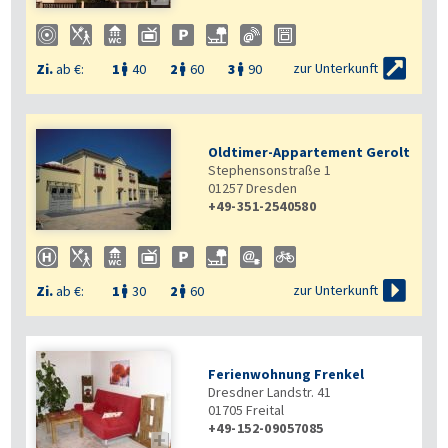

zur Unterkunft
Zi.
ab €:
1
40
2
60
3
90



Oldtimer-Appartement Gerolt
Stephensonstraße 1
01257
Dresden
+49-351-2540580

zur Unterkunft
Zi.
ab €:
1
30
2
60


Ferienwohnung Frenkel
Dresdner Landstr. 41
01705
Freital
+49-152-09057085
