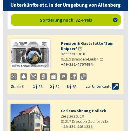
Unterkünfte etc. in der Umgebung von Altenberg
Sortierung nach: 3Z-Preis

Pension & Gaststätte 'Zum
Knipser'
Dohnaer Str. 81
01219
Dresden-Leubnitz
+49-351-4707494


zur Unterkunft
Zi.
ab €:
1
38
2
52
3
63



Ferienwohnung Pollack
Zieglerstr. 10
01217
Dresden-Zschertnitz
+49-351-4031228
