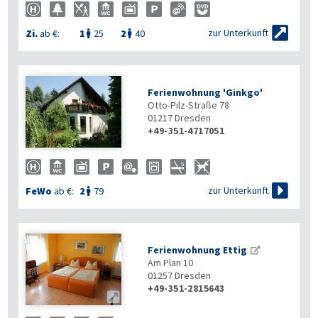

zur Unterkunft
Zi.
ab €:
1
25
2
40


Ferienwohnung 'Ginkgo'
Otto-Pilz-Straße 78
01217
Dresden
+49-351-4717051

zur Unterkunft
FeWo
ab €:
2
79

Ferienwohnung Ettig
Am Plan 10
01257
Dresden
+49-351-2815643
