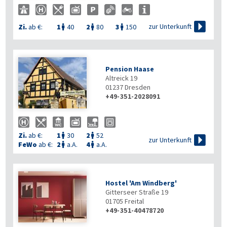

zur Unterkunft
Zi.
ab €:
1
40
2
80
3
150



Pension Haase
Altreick 19
01237
Dresden
+49-351-2028091

Zi.
ab €:
1
30
2
52



zur Unterkunft
FeWo
ab €:
2
a.A.
4
a.A.


Hostel 'Am Windberg'
Gitterseer Straße 19
01705
Freital
+49-351-40478720