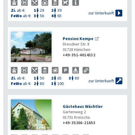
Zi.
ab €:
1
29
2
39



zur Unterkunft
FeWo
ab €:
3
56
4
65


Pension Kempe
Dresdner Str. 8
01728
Hänichen
+49-351-4014332

Zi.
ab €:
1
50
2
65
3
80




zur Unterkunft
FeWo
ab €:
2
80
3
100


Gästehaus Wächtler
Gartenweg 2
01731
Kreischa
+49-35206-21653