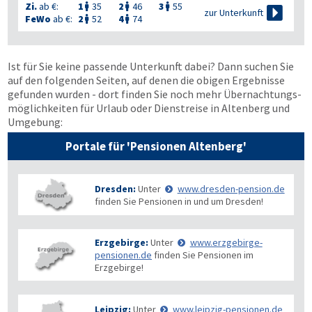
Zi.
ab €:
1
35
2
46
3
55




zur Unterkunft
FeWo
ab €:
2
52
4
74


Ist für Sie keine passende Unterkunft dabei? Dann suchen Sie
auf den folgenden Seiten, auf denen die obigen Ergebnisse
gefunden wurden - dort finden Sie noch mehr Übernachtungs­
möglichkeiten für Urlaub oder Dienstreise in Altenberg und
Umgebung:
Portale für 'Pensionen Altenberg'
Dresden:
Unter
www.dresden-pension.de
finden Sie Pensionen in und um Dresden!
Erzgebirge:
Unter
www.erzgebirge-
pensionen.de
finden Sie Pensionen im
Erzgebirge!
Leipzig:
Unter
www.leipzig-pensionen.de