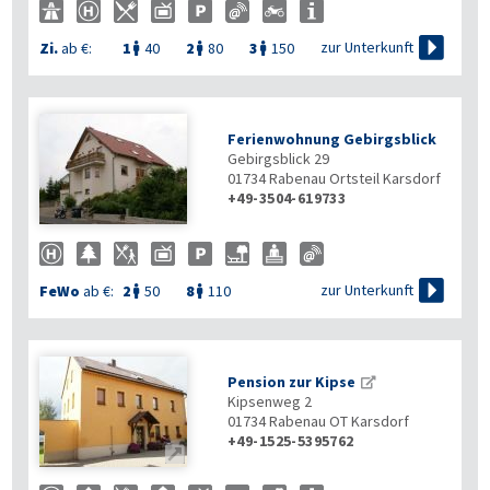

zur Unterkunft
Zi.
ab €:
1
40
2
80
3
150



Ferienwohnung Gebirgsblick
Gebirgsblick 29
01734
Rabenau Ortsteil Karsdorf
+49-3504-619733

zur Unterkunft
FeWo
ab €:
2
50
8
110


Pension zur Kipse
Kipsenweg 2
01734
Rabenau OT Karsdorf
+49-1525-5395762
