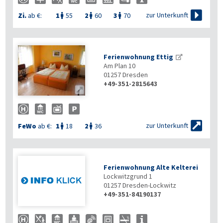

zur Unterkunft
Zi.
ab €:
1
55
2
60
3
70



Ferienwohnung Ettig
Am Plan 10
01257
Dresden
+49-351-2815643


zur Unterkunft
FeWo
ab €:
1
18
2
36


Ferienwohnung Alte Kelterei
Lockwitzgrund 1
01257
Dresden-Lockwitz
+49-351-84190137