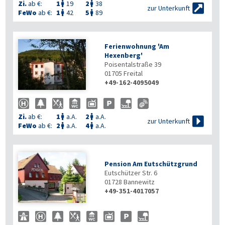
Zi.
ab €:
1
19
2
38



zur Unterkunft
FeWo
ab €:
1
42
5
89


Ferienwohnung 'Am
Hexenberg'
Poisentalstraße 39
01705
Freital
+49-162-4095049
Zi.
ab €:
1
a.A.
2
a.A.



zur Unterkunft
FeWo
ab €:
2
a.A.
4
a.A.


Pension Am Eutschützgrund
Eutschützer Str. 6
01728
Bannewitz
+49-351-4017057
