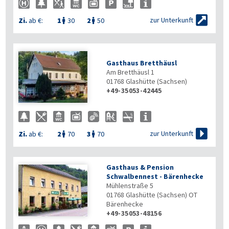

zur Unterkunft
Zi.
ab €:
1
30
2
50


Gasthaus Bretthäusl
Am Bretthäusl 1
01768
Glashütte (Sachsen)
+49-35053-42445

zur Unterkunft
Zi.
ab €:
2
70
3
70


Gasthaus & Pension
Schwalbennest - Bärenhecke
Mühlenstraße 5
01768
Glashütte (Sachsen) OT
Bärenhecke
+49-35053-48156