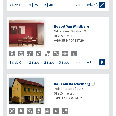

zur Unterkunft
Zi.
ab €:
1
25
2
40


Hostel 'Am Windberg'
Gitterseer Straße 19
01705
Freital
+49-351-40478720

zur Unterkunft
Zi.
ab €:
1
a.A.
2
a.A.
3
a.A.



Haus am Raschelberg
Poisentalstraße 37
01705
Freital
+49-170-2750432
