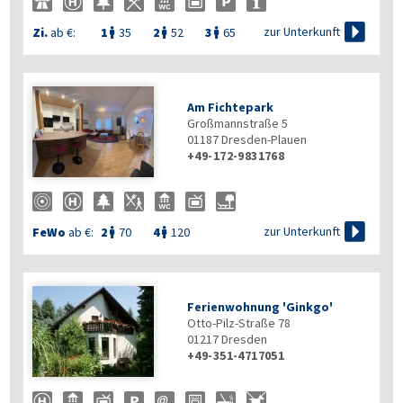

zur Unterkunft
Zi.
ab €:
1
35
2
52
3
65



Am Fichtepark
Großmannstraße 5
01187
Dresden-Plauen
+49-172-9831768

zur Unterkunft
FeWo
ab €:
2
70
4
120


Ferienwohnung 'Ginkgo'
Otto-Pilz-Straße 78
01217
Dresden
+49-351-4717051