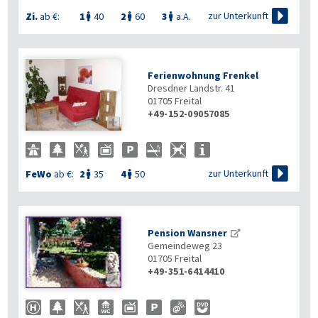

zur Unterkunft
Zi.
ab €:
1
40
2
60
3
a.A.



Ferienwohnung Frenkel
Dresdner Landstr. 41
01705
Freital
+49-152-09057085


zur Unterkunft
FeWo
ab €:
2
35
4
50


Pension Wansner
Gemeindeweg 23
01705
Freital
+49-351-6414410
