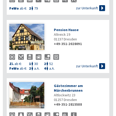

zur Unterkunft
FeWo
ab €:
2
79

Pension Haase
Altreick 19
01237
Dresden
+49-351-2028091

Zi.
ab €:
1
30
2
52



zur Unterkunft
FeWo
ab €:
2
a.A.
4
a.A.


Gästezimmer am
Märchenbrunnen
Altlockwitz 23
01257
Dresden
+49-351-2815588
