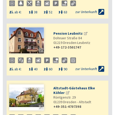

zur Unterkunft
Zi.
ab €:
1
38
2
52
3
63



Pension Leubnitz
Dohnaer Straße 84
01219
Dresden-Leubnitz
+49-172-3501747


zur Unterkunft
Zi.
ab €:
1
40
2
60
3
90



Altstadt-Gästehaus Elke
Köhler
Röntgenstr. 29
01239
Dresden - Altstadt
+49-351-4707398
