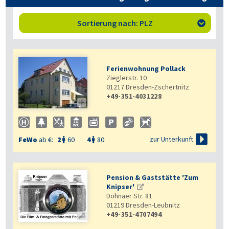
Sortierung nach: PLZ

Ferienwohnung Pollack
Zieglerstr. 10
01217
Dresden-Zschertnitz
+49-351-4031228


zur Unterkunft
FeWo
ab €:
2
60
4
80


Pension & Gaststätte 'Zum
Knipser'
Dohnaer Str. 81
01219
Dresden-Leubnitz
+49-351-4707494
