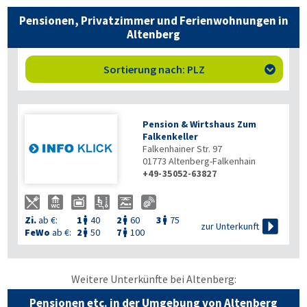
Pensionen, Privatzimmer und Ferienwohnungen in
Altenberg
Sortierung nach: PLZ

Pension & Wirtshaus Zum
Falkenkeller
Falkenhainer Str. 97
01773
Altenberg-Falkenhain
+49-35052-63827
Zi.
ab €:
1
40
2
60
3
75




zur Unterkunft
FeWo
ab €:
2
50
7
100


Weitere Unterkünfte bei Altenberg:
Pensionen etc. in der Umgebung von Altenberg