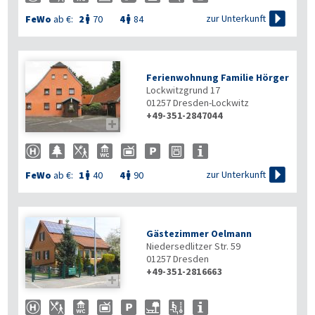

zur Unterkunft
FeWo
ab €:
2
70
4
84


Ferienwohnung Familie Hörger
Lockwitzgrund 17
01257
Dresden-Lockwitz
+49-351-2847044


zur Unterkunft
FeWo
ab €:
1
40
4
90


Gästezimmer Oelmann
Niedersedlitzer Str. 59
01257
Dresden
+49-351-2816663
