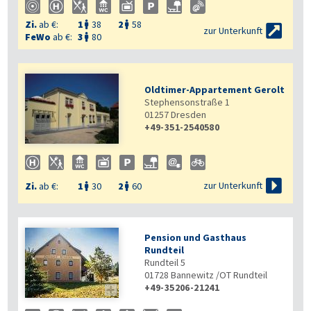
Zi.
ab €:
1
38
2
58



zur Unterkunft
FeWo
ab €:
3
80

Oldtimer-Appartement Gerolt
Stephensonstraße 1
01257
Dresden
+49-351-2540580

zur Unterkunft
Zi.
ab €:
1
30
2
60


Pension und Gasthaus
Rundteil
Rundteil 5
01728
Bannewitz /OT Rundteil
+49-35206-21241
