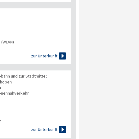
s (WLAN)

zur Unterkunft
bahn und zur Stadtmitte;
gehoben
n
onennahverkehr
n

zur Unterkunft