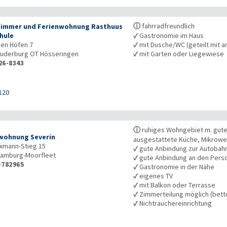
ⓘ
fahrradfreundlich
immer und Ferienwohnung Rasthuus
hule
✓
Gastronomie im Haus
den Höfen 7
✓
mit Dusche/WC (geteilt mit a
uderburg OT Hösseringen
✓
mit Garten oder Liegewiese
26-8343
120
ⓘ
ruhiges Wohngebiet m. gute
wohnung Severin
ausgestattete Küche, Mikrowe
xmann-Stieg 15
✓
gute Anbindung zur Autobah
amburg-Moorfleet
✓
gute Anbindung an den Pers
-782965
✓
Gastronomie in der Nähe
✓
eigenes TV
✓
mit Balkon oder Terrasse
✓
Zimmerteilung möglich (bet
✓
Nichtrauchereinrichtung