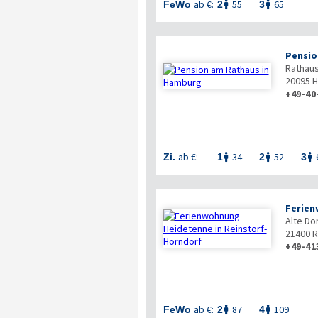
ab €:
55
65
FeWo
2
3


Pensio
Rathaus
20095
H
+49-40
ab €:
34
52
Zi.
1
2
3



Ferien
Alte Do
21400
R
+49-41
ab €:
87
109
FeWo
2
4

