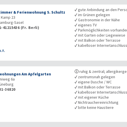
✓
gute Anbindung an den Pers
zimmer & Ferienwohnung S. Schultz
✓
im Grünen gelegen
r Kamp 23
✓
Gastronomie in der Nähe
amburg-Sasel
✓
eigenes TV
-41215436 (Fr. Berli)
✓
Parkmöglichkeiten vorhande
✓
mit Garten oder Liegewiese
✓
mit Balkon oder Terrasse
✓
kabelloser Internetanschlus
a.A.
ⓘ
ruhig & zentral; allergikerg
wohnungen Am Apfelgarten
✓
zentrumsnah gelegen
aniweg 6a
✓
eigene Dusche / WC
üneburg
✓
mit Balkon oder Terrasse
31-36820
✓
kabelloser Internetanschlus
✓
mit eigener Küche
✓
Nichtrauchereinrichtung
✓
bitte keine Haustiere