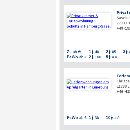
Privat
Sasele
22393
H
+49-151

ab €:
48
85
Zi.
1
2
3



ab €:
100
a.A.
FeWo
2
5


Ferien
Christi
21339
L
+49-41
ab €:
38
a.A.
FeWo
1
10

