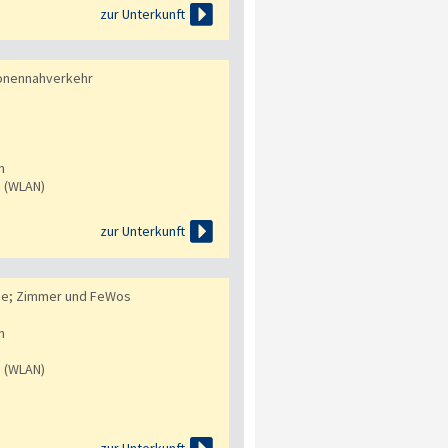

zur Unterkunft
onennahverkehr
n
s (WLAN)

zur Unterkunft
de; Zimmer und FeWos
n
s (WLAN)