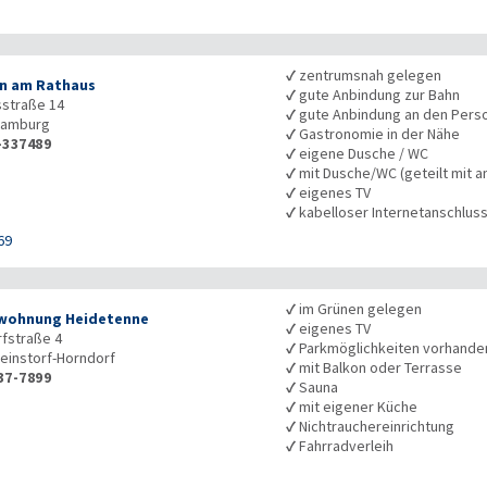
✓
zentrumsnah gelegen
n am Rathaus
✓
gute Anbindung zur Bahn
straße 14
✓
gute Anbindung an den Pers
amburg
✓
Gastronomie in der Nähe
-337489
✓
eigene Dusche / WC
✓
mit Dusche/WC (geteilt mit a
✓
eigenes TV
✓
kabelloser Internetanschlus
69
✓
im Grünen gelegen
wohnung Heidetenne
✓
eigenes TV
rfstraße 4
✓
Parkmöglichkeiten vorhande
einstorf-Horndorf
✓
mit Balkon oder Terrasse
37-7899
✓
Sauna
✓
mit eigener Küche
✓
Nichtrauchereinrichtung
✓
Fahrradverleih