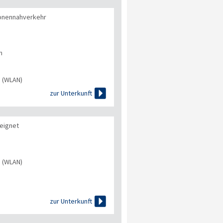
onennahverkehr
n
s (WLAN)

zur Unterkunft
eeignet
s (WLAN)

zur Unterkunft