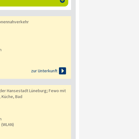

onennahverkehr
n

zur Unterkunft
der Hansestadt Lüneburg; Fewo mit
 Küche, Bad
n
s (WLAN)