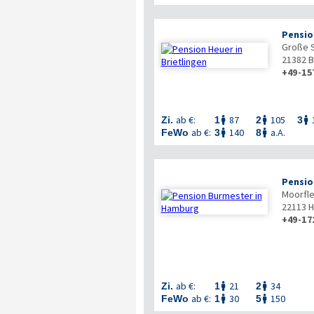
Pensio
Große S
21382
B
+49-15
ab €:
87
105
Zi.
1
2
3



ab €:
140
a.A.
FeWo
3
8


Pensio
Moorfle
22113
H
+49-17
ab €:
21
34
Zi.
1
2


ab €:
30
150
FeWo
1
5

