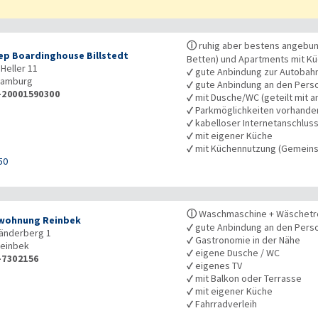
ⓘ
ruhig aber bestens angebun
eep Boardinghouse Billstedt
Betten) und Apartments mit K
 Heller 11
✓
gute Anbindung zur Autobah
amburg
✓
gute Anbindung an den Pers
-20001590300
✓
mit Dusche/WC (geteilt mit a
✓
Parkmöglichkeiten vorhande
✓
kabelloser Internetanschlus
✓
mit eigener Küche
✓
mit Küchennutzung (Gemeins
50
ⓘ
Waschmaschine + Wäschetro
wohnung Reinbek
✓
gute Anbindung an den Pers
änderberg 1
✓
Gastronomie in der Nähe
einbek
✓
eigene Dusche / WC
-7302156
✓
eigenes TV
✓
mit Balkon oder Terrasse
✓
mit eigener Küche
✓
Fahrradverleih