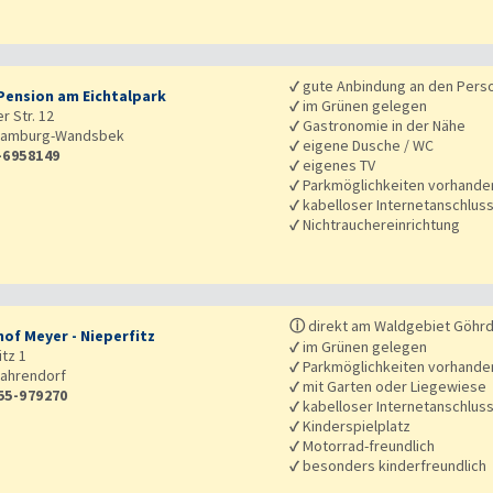
✓
gute Anbindung an den Pers
Pension am Eichtalpark
✓
im Grünen gelegen
r Str. 12
✓
Gastronomie in der Nähe
amburg-Wandsbek
✓
eigene Dusche / WC
-6958149
✓
eigenes TV
✓
Parkmöglichkeiten vorhande
✓
kabelloser Internetanschlus
✓
Nichtrauchereinrichtung
ⓘ
direkt am Waldgebiet Göhr
hof Meyer - Nieperfitz
✓
im Grünen gelegen
itz 1
✓
Parkmöglichkeiten vorhande
ahrendorf
✓
mit Garten oder Liegewiese
55-979270
✓
kabelloser Internetanschlus
✓
Kinderspielplatz
✓
Motorrad-freundlich
✓
besonders kinderfreundlich