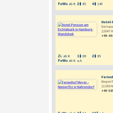
ab €:
85
145
FeWo
2
4


Hotel-
Dernaue
22047
H
+49-40

ab €:
69
85
Zi.
1
2


ab €:
a.A.
FeWo
Ferien
Nieperf
21369
N
+49-58