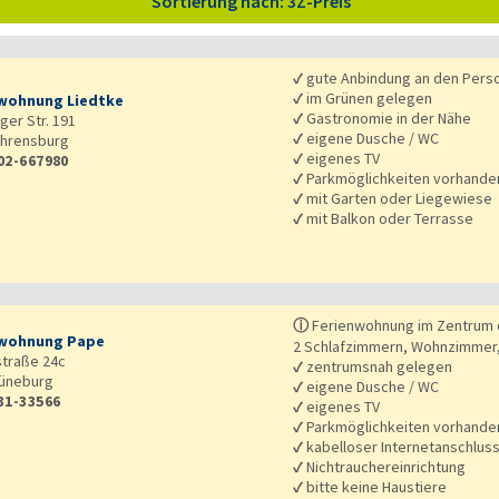
Sortierung nach: 3Z-Preis
✓
gute Anbindung an den Pers
✓
im Grünen gelegen
wohnung Liedtke
✓
Gastronomie in der Nähe
er Str. 191
✓
eigene Dusche / WC
hrensburg
✓
eigenes TV
02-667980
✓
Parkmöglichkeiten vorhande
✓
mit Garten oder Liegewiese
✓
mit Balkon oder Terrasse
ⓘ
Ferienwohnung im Zentrum 
nwohnung Pape
2 Schlafzimmern, Wohnzimmer,
traße 24c
✓
zentrumsnah gelegen
üneburg
✓
eigene Dusche / WC
31-33566
✓
eigenes TV
✓
Parkmöglichkeiten vorhande
✓
kabelloser Internetanschlus
✓
Nichtrauchereinrichtung
✓
bitte keine Haustiere