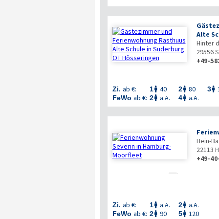
Gästez
Alte Sc
Hinter 
29556
S
+49-58
ab €:
40
80
Zi.
1
2
3



ab €:
a.A.
a.A.
FeWo
2
4


Ferien
Hein-Ba
22113
H
+49-40

ab €:
a.A.
a.A.
Zi.
1
2


ab €:
90
120
FeWo
2
5

