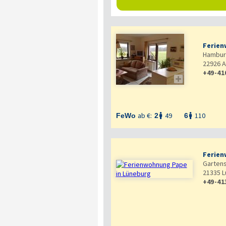
Ferien
Hamburg
22926
A
+49-41

ab €:
49
110
FeWo
2
6


Ferie
Gartens
21335
L
+49-41