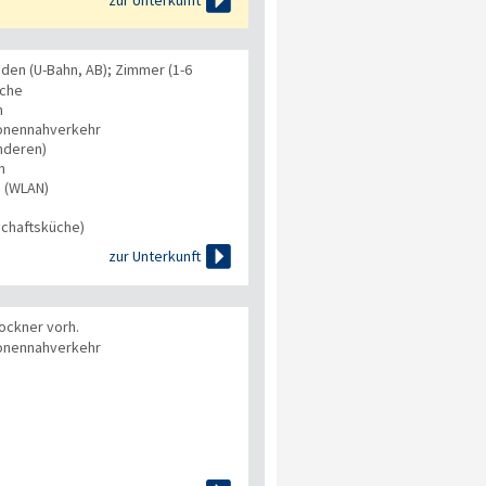

zur Unterkunft
den (U-Bahn, AB); Zimmer (1-6
üche
n
onennahverkehr
nderen)
n
s (WLAN)
chaftsküche)

zur Unterkunft
ckner vorh.
onennahverkehr