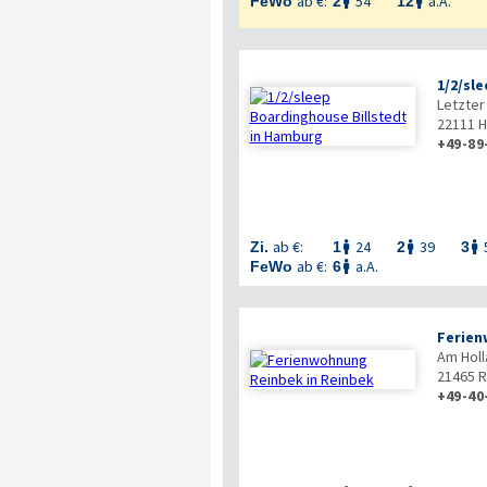
ab €:
54
a.A.
FeWo
2
12


1/2/sl
Letzter
22111
H
+49-89
ab €:
24
39
Zi.
1
2
3



ab €:
a.A.
FeWo
6

Ferien
Am Holl
21465
R
+49-40