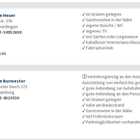
✓
im Grünen gelegen
n Heuer
✓
Gastronomie in der Nähe
tr. 37b
✓
eigene Dusche / WC
rietlingen
✓
eigenes TV
7-34852698
✓
mit Garten oder Liegewiese
✓
kabelloser Internetanschlus
✓
Fahrradverleih
144
ⓘ
Verkehrsgünstig an der Auto
n Burmester
Ausstattung von einfach bis 
eter Deich 373
✓
gute Anbindung zur Autobah
amburg
✓
gute Anbindung an den Pers
2-4019530
✓
im Grünen gelegen
✓
nahe am Badestrand
✓
Gastronomie in der Nähe
✓
mit Frühstücksraum
✓
Parkmöglichkeiten vorhande