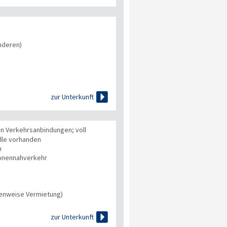
nderen)

zur Unterkunft
n Verkehrsanbindungen; voll
lle vorhanden
n
onennahverkehr
tenweise Vermietung)

zur Unterkunft