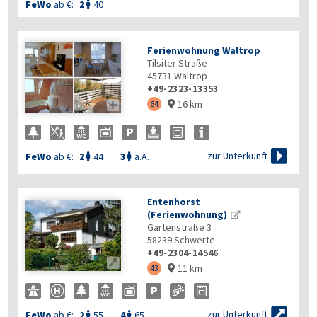
FeWo
ab €:
2
40

Ferienwohnung Waltrop
Tilsiter Straße
45731
Waltrop
+49-2323-13353
16 km

64


zur Unterkunft
FeWo
ab €:
2
44
3
a.A.


Entenhorst
(Ferienwohnung)
Gartenstraße 3
58239
Schwerte
+49-2304-14546

11 km
43


zur Unterkunft
FeWo
ab €:
2
55
4
65

