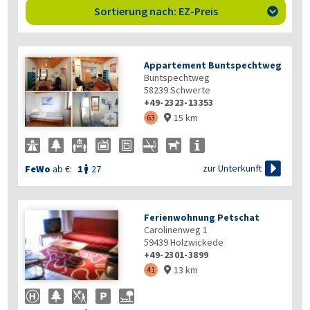
Sortierung nach: EZ-Preis

Appartement Buntspechtweg
Buntspechtweg
58239
Schwerte
+49-2323-13353
15 km

63


zur Unterkunft
FeWo
ab €:
1
27

Ferienwohnung Petschat
Carolinenweg 1
59439
Holzwickede
+49-2301-3899
13 km
41
