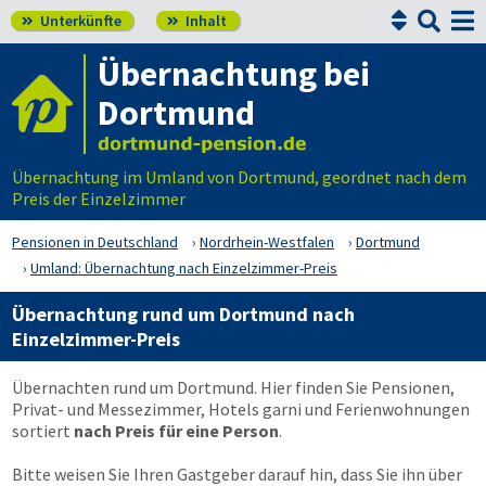


Unterkünfte
Inhalt


Übernachtung bei
Dortmund
Übernachtung im Umland von Dortmund, geordnet nach dem
Preis der Einzelzimmer
Pensionen in Deutschland
Nordrhein-Westfalen
Dortmund
Umland: Übernachtung nach Einzelzimmer-Preis
Übernachtung rund um Dortmund nach
Einzelzimmer-Preis
Übernachten rund um Dortmund. Hier finden Sie Pensionen,
Privat- und Messezimmer, Hotels garni und Ferienwohnungen
sortiert
nach Preis für eine Person
.
Bitte weisen Sie Ihren Gastgeber darauf hin, dass Sie ihn über