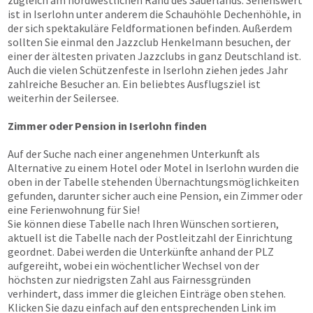
zugleich am nordwestlichen Rand des Sauerlands. Sehenswert
ist in Iserlohn unter anderem die Schauhöhle Dechenhöhle, in
der sich spektakuläre Feldformationen befinden. Außerdem
sollten Sie einmal den Jazzclub Henkelmann besuchen, der
einer der ältesten privaten Jazzclubs in ganz Deutschland ist.
Auch die vielen Schützenfeste in Iserlohn ziehen jedes Jahr
zahlreiche Besucher an. Ein beliebtes Ausflugsziel ist
weiterhin der Seilersee.
Zimmer oder Pension in Iserlohn finden
Auf der Suche nach einer angenehmen Unterkunft als
Alternative zu einem Hotel oder Motel in Iserlohn wurden die
oben in der Tabelle stehenden Übernachtungsmöglichkeiten
gefunden, darunter sicher auch eine Pension, ein Zimmer oder
eine Ferienwohnung für Sie!
Sie können diese Tabelle nach Ihren Wünschen sortieren,
aktuell ist die Tabelle nach der Postleitzahl der Einrichtung
geordnet. Dabei werden die Unterkünfte anhand der PLZ
aufgereiht, wobei ein wöchentlicher Wechsel von der
höchsten zur niedrigsten Zahl aus Fairnessgründen
verhindert, dass immer die gleichen Einträge oben stehen.
Klicken Sie dazu einfach auf den entsprechenden Link im