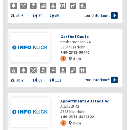

zur Unterkunft
Zi.
ab €:
1
50
2
85


Gasthof Daute
Kesberner Str. 24
58644
Iserlohn
+49-2371-90440
4 km
8


zur Unterkunft
Zi.
ab €:
1
68
2
113


Appartments Altstadt 42
Altstadt 42
58636
Iserlohn
+49-2371-4369322
0 km
1
