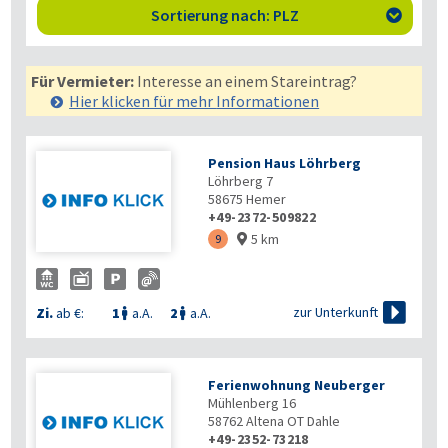
Sortierung nach: PLZ

Für Vermieter:
Interesse an einem Stareintrag?
Hier klicken für mehr
Informationen
Pension Haus Löhrberg
Löhrberg 7
58675
Hemer
+49-2372-509822
5 km
9


zur Unterkunft
Zi.
ab €:
1
a.A.
2
a.A.


Ferienwohnung Neuberger
Mühlenberg 16
58762
Altena OT Dahle
+49-2352-73218