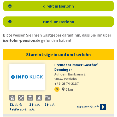
direkt in Iserlohn

rund um Iserlohn

Bitte weisen Sie Ihren Gastgeber darauf hin, dass Sie ihn über
iserlohn-pension
.de
gefunden haben!
Stareinträge in und um Iserlohn
Fremdenzimmer Gasthof
Denninger
Auf dem Birnbaum 2
58642
Iserlohn
+49-2374-2137
6 km
5

Zi.
ab €:
1
a.A.
2
a.A.



zur Unterkunft
FeWo
ab €:
a.A.