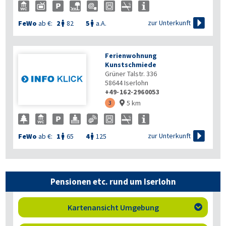

zur Unterkunft
FeWo
ab €:
2
82
5
a.A.


Ferienwohnung
Kunstschmiede
Grüner Talstr. 336
58644
Iserlohn
+49-162-2960053
5 km
3


zur Unterkunft
FeWo
ab €:
1
65
4
125


Pensionen etc. rund um Iserlohn
Kartenansicht Umgebung
