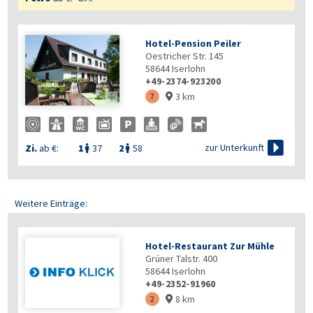
Hotel-Pension Peiler
Oestricher Str. 145
58644
Iserlohn
+49-2374-923200
3 km

7


zur Unterkunft
Zi.
ab €:
1
37
2
58


Weitere Einträge:
Hotel-Restaurant Zur Mühle
Grüner Talstr. 400
58644
Iserlohn
+49-2352-91960
8 km
2
