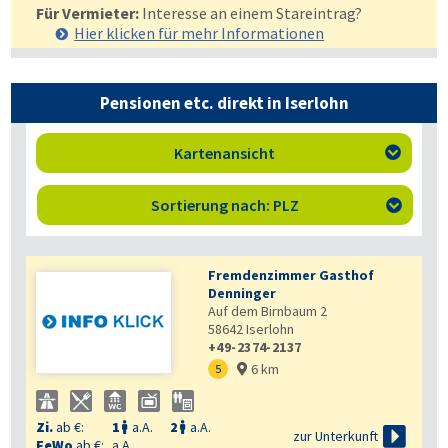
Für Vermieter:
Interesse an einem Stareintrag?
Hier klicken für mehr
Informationen
Pensionen etc. direkt in Iserlohn
Kartenansicht

Sortierung nach: PLZ

Fremdenzimmer Gasthof
Denninger
Auf dem Birnbaum 2
58642
Iserlohn
+49-2374-2137
6 km
5

Zi.
ab €:
1
a.A.
2
a.A.



zur Unterkunft
FeWo
ab €:
a.A.