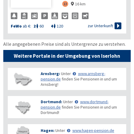
16 km
13


zur Unterkunft
FeWo
ab €:
2
60
4
120


Alle angegebenen Preise sind als Untergrenze zu verstehen.
Weitere Portale in der Umgebung von Iserlohn
Arnsberg:
Unter
www.arnsberg-
pension.de
finden Sie Pensionen in und um
Arnsberg!
Dortmund:
Unter
www.dortmund-
pension.de
finden Sie Pensionen in und um
Dortmund!
Hagen:
Unter
www.hagen-pension.de