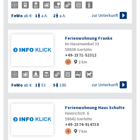

zur Unterkunft
FeWo
ab €:
1
a.A.
2
a.A.


Ferienwohnung Franke
Im Hasenwinkel 33
58638
Iserlohn
+49-2371-52312
2 km
12


zur Unterkunft
FeWo
ab €:
1
53
5
100


Ferienwohnung Haus Schulte
Heinrichstr. 6
58642
Iserlohn
+49-2374-914738
7 km
4
